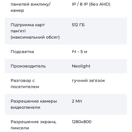
панелей виклику/
IP / 8 IP (без AHD)
камер
Підтримка карт
512 ГБ
пам'яті
(максимальний обсяг)
Подсветка
ІЧ – 5 м
Производитель
Neolight
Разговор с
гучний зв'язок
посетителем
Разрешение камеры
2 Мп
видеопанели
Разрешение экрана,
1280х800
пиксели