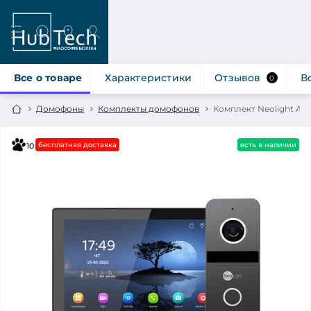
Все о товаре
Характеристики
Отзывов
В
0
Домофоны
Комплекты домофонов
Комплект Neolight AL
бесплатная доставка
есть в наличии
10