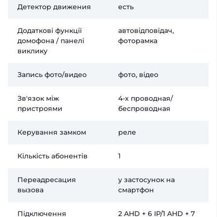
Детектор движения
есть
Додаткові функції
автовідповідач,
домофона / панелі
фоторамка
виклику
Запись фото/видео
фото, відео
Зв'язок між
4-х проводная/
пристроями
беспроводная
Керування замком
реле
Кількість абонентів
1
Переадресация
у застосунок на
вызова
смартфон
Підключення
2 AHD + 6 IP/1 AHD + 7