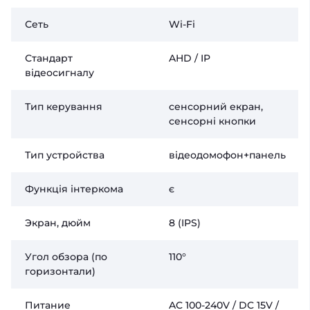
Сеть
Wi-Fi
Стандарт
AHD / IP
відеосигналу
Тип керування
сенсорний екран,
сенсорні кнопки
Тип устройства
відеодомофон+панель
Функція інтеркома
є
Экран, дюйм
8 (IPS)
Угол обзора (по
110°
горизонтали)
Питание
AC 100-240V / DC 15V /