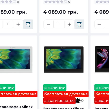
0
0
089.00 грн.
4 089.00 грн.
4 089
наличии
в наличии
в нал
сплатная доставка
бесплатная доставка
беспла
заканчивается
закан
10
еодомофон Slinex
Видеодомофон Slinex
Видеод