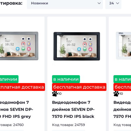
тировка:
наличии
в наличии
в нал
сплатная доставка
бесплатная доставка
беспла
10
10
еодомофон 7
Видеодомофон 7
Видеод
мов SEVEN DP-
дюймов SEVEN DP-
дюймов
0 FHD IPS grey
7570 FHD IPS black
7570 FH
товара:
24760
Код товара:
24759
Код това