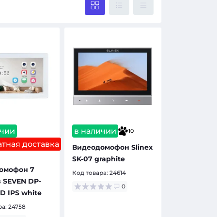
ичии
в наличии
10
тная доставка
Видеодомофон Slinex
SK-07 graphite
омофон 7
Код товара:
24614
 SEVEN DP-
0
D IPS white
ра:
24758