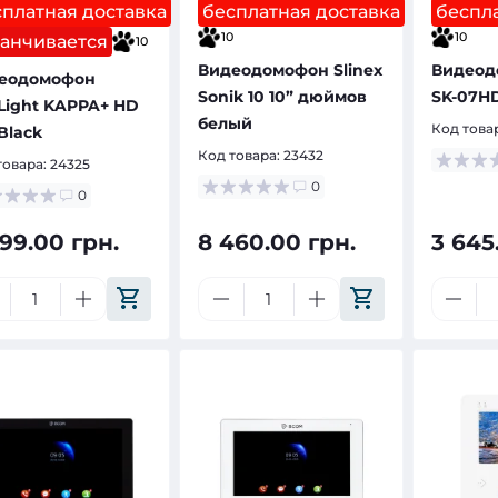
сплатная доставка
бесплатная доставка
беспла
10
10
канчивается
10
Видеодомофон Slinex
Видеод
еодомофон
Sonik 10 10” дюймов
SK-07HD
Light KAPPA+ HD
белый
Код това
Black
Код товара:
23432
товара:
24325
0
0
699.00 грн.
8 460.00 грн.
3 645