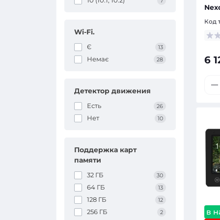
10 (10.1, 10.2)
7
Nexo
Код 
Wi-Fi.
Є
13
6 1
Немає
28
Детектор движения
Есть
26
Нет
10
Поддержка карт
памяти
32 ГБ
30
64 ГБ
13
128 ГБ
12
в 
256 ГБ
2