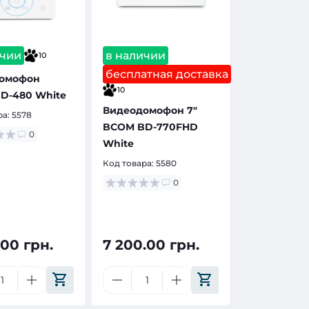
ичии
в наличии
10
бесплатная доставка
омофон
10
D-480 White
Видеодомофон 7"
ра:
5578
BCOM BD-770FHD
0
White
Код товара:
5580
0
.00 грн.
7 200.00 грн.