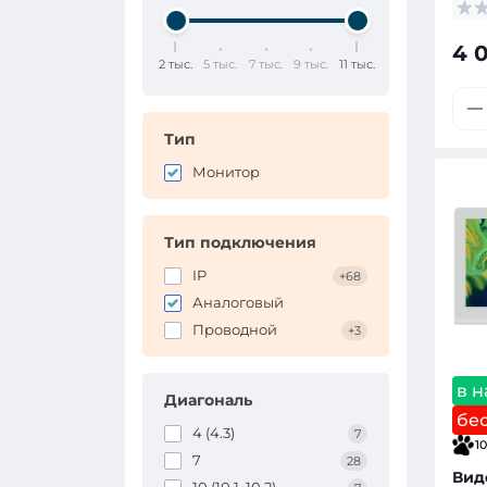
4 
2 тыс.
5 тыс.
7 тыс.
9 тыс.
11 тыс.
Тип
Монитор
Тип подключения
IP
+68
Аналоговый
Проводной
+3
в 
Диагональ
бе
4 (4.3)
7
10
7
28
Вид