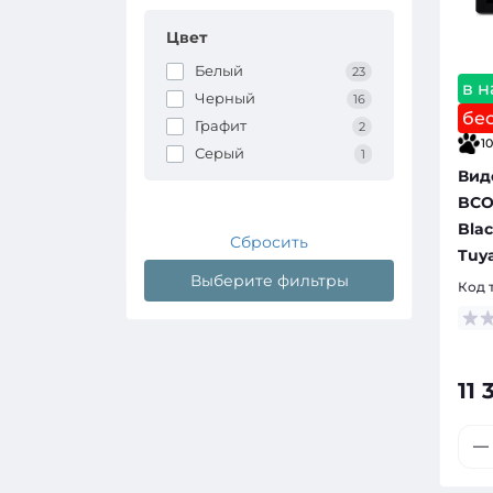
Цвет
Белый
23
в 
Черный
16
бе
Графит
2
10
Серый
1
Вид
BCO
Bla
Сбросить
Tuy
Выберите фильтры
Код 
11 