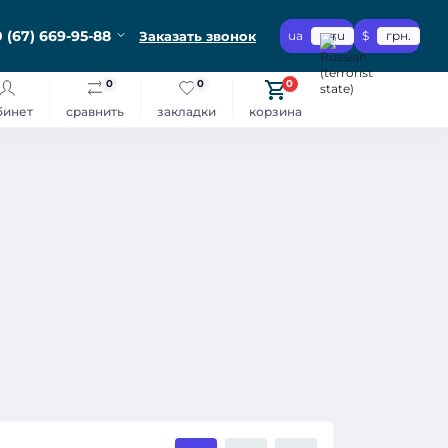
 (67) 669-95-88
Заказать звонок
ua
ru
$
грн.
0
0
0
бинет
сравнить
закладки
корзина