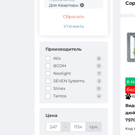
Сор
Для Квартиры
Сбросить
Уточнить
Производитель
Atis
6
BCOM
11
Neolight
7
SEVEN Systems
в 
3
Slinex
11
бе
Tantos
4
10
Вид
дюй
Цена
757
-
грн.
Код 