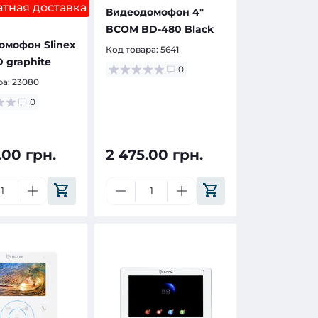
тная доставка
Видеодомофон 4"
BCOM BD-480 Black
омофон Slinex
Код товара:
5641
 graphite
0
ра:
23080
0
.00 грн.
2 475.00 грн.