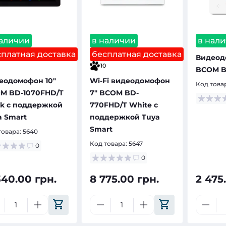
наличии
в наличии
в нал
сплатная доставка
бесплатная доставка
Видеод
10
BCOM B
еодомофон 10"
Wi-Fi видеодомофон
Код това
M BD-1070FHD/T
7" BCOM BD-
ck с поддержкой
770FHD/T White с
a Smart
поддержкой Tuya
Smart
товара:
5640
Код товара:
5647
0
0
340.00 грн.
8 775.00 грн.
2 475