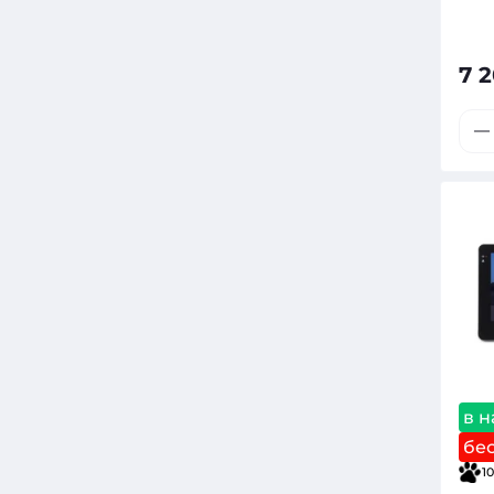
7 
в 
бе
10