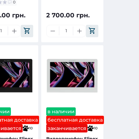
0
.00 грн.
2 700.00 грн.
ичии
в наличии
тная доставка
бесплатная доставка
чивается
заканчивается
10
10
омофон Slinex
Видеодомофон Slinex