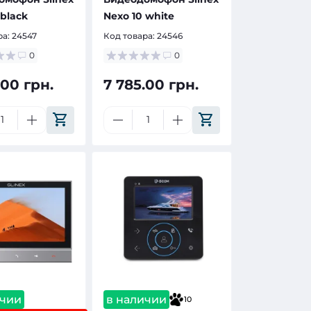
 black
Nexo 10 white
ра:
24547
Код товара:
24546
0
0
.00 грн.
7 785.00 грн.
ичии
в наличии
10