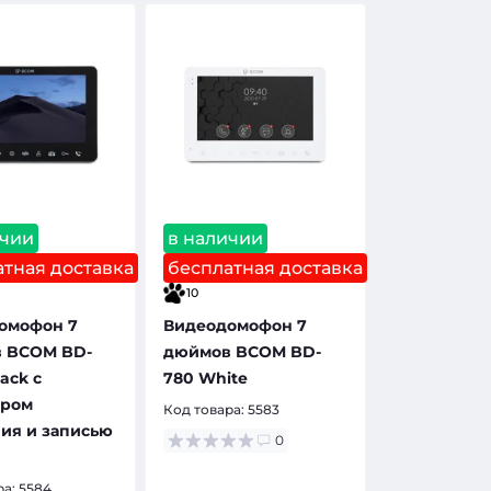
ичии
в наличии
тная доставка
бесплатная доставка
10
омофон 7
Видеодомофон 7
 BCOM BD-
дюймов BCOM BD-
ack с
780 White
ором
Код товара:
5583
ия и записью
0
ра:
5584