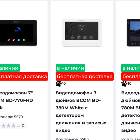
наличии
в наличии
в нал
сплатная доставка
бесплатная доставка
беспла
10
10
еодомофон 7"
Видеодомофон 7
Видеод
M BD-770FHD
дюймов BCOM BD-
дюймов
ck
780M White с
780M Bl
детектором
детект
товара:
5579
движения и записью
движен
0
видео
видео
Код товара:
5585
Код това