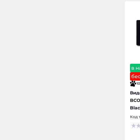
в 
бе
10
Вид
BCO
Bla
Код 