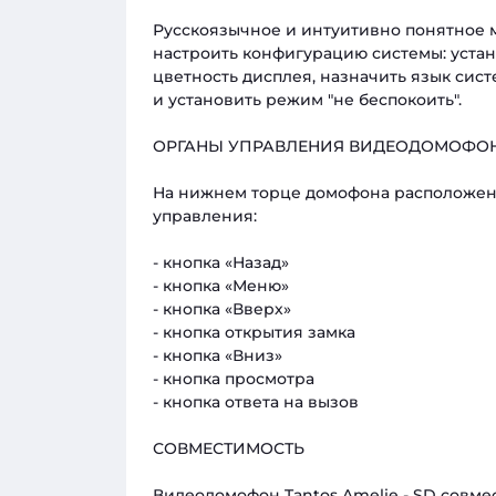
Русскоязычное и интуитивно понятное м
настроить конфигурацию системы: устан
цветность дисплея, назначить язык сис
и установить режим "не беспокоить".
ОРГАНЫ УПРАВЛЕНИЯ ВИДЕОДОМОФОНА T
На нижнем торце домофона расположена
управления:
- кнопка «Назад»
- кнопка «Меню»
- кнопка «Вверх»
- кнопка открытия замка
- кнопка «Вниз»
- кнопка просмотра
- кнопка ответа на вызов
СОВМЕСТИМОСТЬ
Видеодомофон Tantos Amelie - SD совме