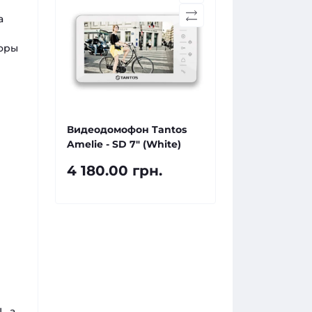
а
торы
Видеодомофон Tantos
Amelie - SD 7" (White)
4 180.00 грн.
, а