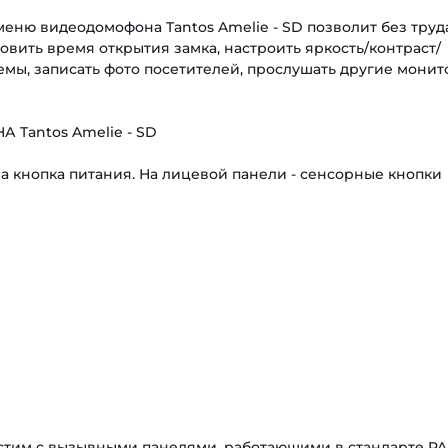
еню видеодомофона Tantos Amelie - SD позволит без труд
овить время открытия замка, настроить яркость/контраст/
темы, записать фото посетителей, прослушать другие мони
antos Amelie - SD
 кнопка питания. На лицевой панели - сенсорные кнопки
стим с вызывными панелями, работающими в стандарте PAL