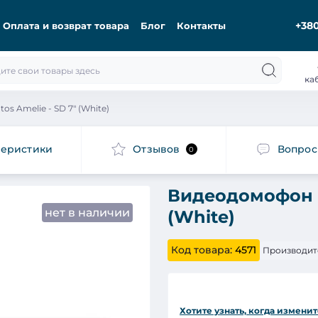
+380
Оплата и возврат товара
Блог
Контакты
ка
s Amelie - SD 7" (White)
теристики
Отзывов
Вопро
0
Видеодомофон T
нет в наличии
(White)
Код товара:
4571
Производит
Хотите узнать, когда изменит