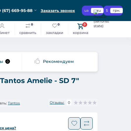
 (67) 669-95-88
Заказать звонок
ua
ru
$
грн.
0
0
0
бинет
сравнить
закладки
корзина
сы
Рекомендуем
0
antos Amelie - SD 7"
Отзывы:
0
ель:
Tantos
ся цена?