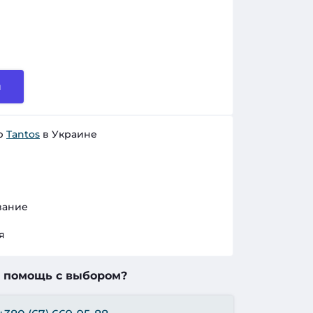
и
р
Tantos
в Украине
вание
я
 помощь с выбором?