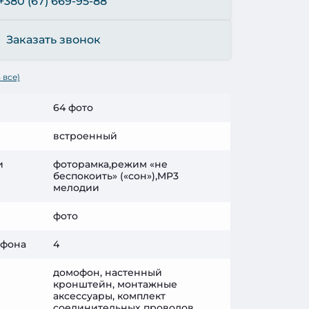
+380 (67) 669-95-88
Заказать звонок
 все)
64 фото
встроенный
и
фоторамка,режим «не
беспокоить» («сон»),MP3
мелодии
фото
офона
4
домофон, настенный
кронштейн, монтажные
аксессуары, комплект
соединительных проводов,