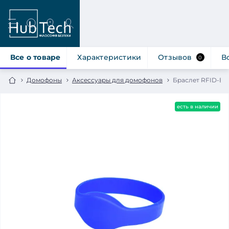
Все о товаре
Характеристики
Отзывов
В
0
Домофоны
Аксессуары для домофонов
Браслет RFID-B-
есть в наличии