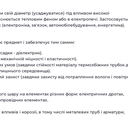
ти свій діаметр (усаджуватися) під впливом високої
дійснюється тепловим феном або в електропечі. Застосовуєть
х (електроніка, зв'язок, автомобілебудування, енергетика).
є предмет і забезпечує тим самим:
садки - діелектрик).
еханічній міцності і еластичності).
них умов (завдяки стійкості матеріалу термозбіжних трубок 
олишнього середовища).
 захист (завдяки захисту від потрапляння вологи і повітря
го шару на елементах різних форм: електричних дротах,
опровідних елементах.
 впливів і корозії, в тому числі металевих труб і арматури,