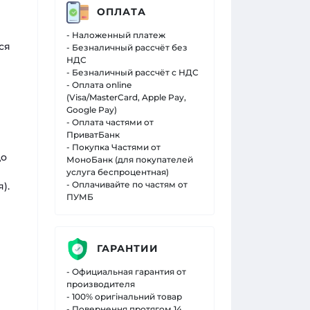
ОПЛАТА
- Наложенный платеж
ся
- Безналичный рассчёт без
НДС
- Безналичный рассчёт с НДС
- Оплата online
(Visa/MasterCard, Apple Pay,
Google Pay)
- Оплата частями от
ПриватБанк
- Покупка Частями от
до
МоноБанк (для покупателей
услуга беспроцентная)
- Оплачивайте по частям от
).
ПУМБ
ГАРАНТИИ
- Официальная гарантия от
производителя
- 100% оригінальний товар
- Повернення протягом 14