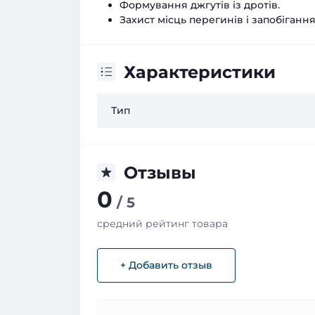
Формування джгутів із дротів.
Захист місць перегинів і запобіганн
Характеристики
Тип
Отзывы
0
/ 5
средний рейтинг товара
+ Добавить отзыв