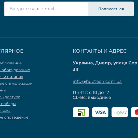
Подписаться
УЛЯРНОЕ
КОНТАКТЫ И АДРЕС
Украина, Днепр, улица Сер
аблюдение
31Г
е оборудование
ики питания
info@hubtech.com.ua
ые сигнализации
оны
Пн-Пт: с 10 до 17
ль доступа
Сб-Вс: выходные
я победы
нтажа
ое оповещение