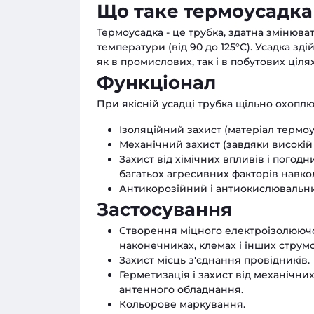
Що таке термоусадка
Термоусадка - це трубка, здатна змінюва
температури (від 90 до 125°C). Усадка з
як в промислових, так і в побутових ціля
Функціонал
При якісній усадці трубка щільно охоплю
Ізоляційний захист (матеріал термоу
Механічний захист (завдяки високій м
Захист від хімічних впливів і погод
багатьох агресивних факторів навк
Антикорозійний і антиокислювальний
Застосування
Створення міцного електроізолюючо
наконечниках, клемах і інших струм
Захист місць з'єднання провідників.
Герметизація і захист від механічних
антенного обладнання.
Кольорове маркування.