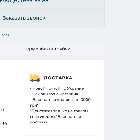
+380 (67) 669-95-88
Заказать звонок
 все)
термозбіжні трубки
ДОСТАВКА
- Новой почтой по Украине
- Самовывоз с магазина
- Бесплатная доставка от 3000
грн*
 і
*Действует только на товары
со стикером "Бесплатная
ар,
доставка"