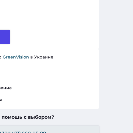
и
р
GreenVision
в Украине
вание
я
 помощь с выбором?