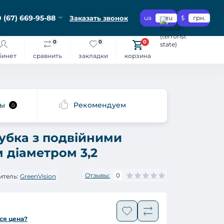
 (67) 669-95-88
Заказать звонок
ua
ru
$
грн.
0
0
0
бинет
сравнить
закладки
корзина
сы
Рекомендуем
0
убка з подвійними
м діаметром 3,2
Отзывы:
0
итель:
GreenVision
ся цена?