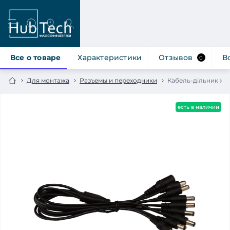
Все о товаре
Характеристики
Отзывов
В
0
Для монтажа
Разъемы и переходники
Кабель-дільник жи
есть в наличии