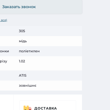
Заказать звонок
 все)
305
мідь
лонки
поліетилен
різу
1.02
ATIS
зовнішнє
ДОСТАВКА