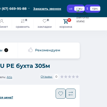
 (67) 669-95-88
Заказать звонок
ua
ru
$
грн.
0
0
0
бинет
сравнить
закладки
корзина
сы
Рекомендуем
0
U PE бухта 305м
Отзывы:
0
ель:
Atis
ся цена?