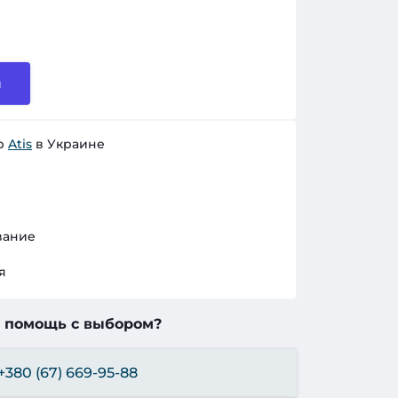
и
р
Atis
в Украине
вание
я
 помощь с выбором?
+380 (67) 669-95-88