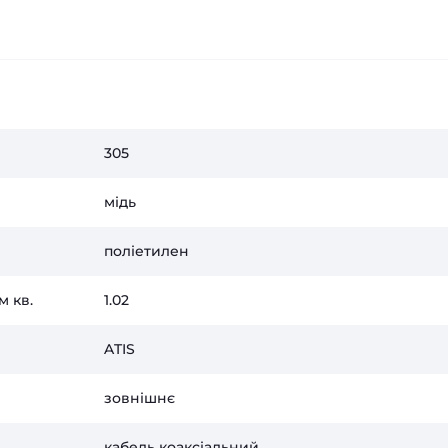
305
мідь
поліетилен
 кв.
1.02
ATIS
зовнішнє
кабель коаксіальний