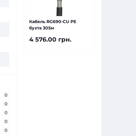
Кабель RG690-CU PE
бухта 305м
4 576.00 грн.
0
0
0
0
0