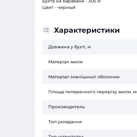
Бухта на барабане - 305 м
Цвет - черный
Характеристики
Довжина у бухті, м
Матеріал жили
Матеріал зовнішньої оболонки
Площа поперечного перерізу жили, мм
Производитель
Тип укладання
Тип устройства