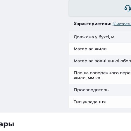
Характеристики:
(Смотреть
Довжина у бухті, м
Матеріал жили
Матеріал зовнішньої обо
Площа поперечного пере
жили, мм кв.
Производитель
Тип укладання
вары