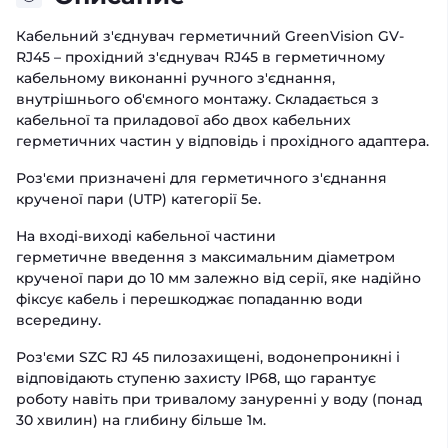
Кабельний з'єднувач герметичний GreenVision GV-
RJ45 – прохідний з'єднувач RJ45 в герметичному
кабельному виконанні ручного з'єднання,
внутрішнього об'ємного монтажу. Складається з
кабельної та приладової або двох кабельних
герметичних частин у відповідь і прохідного адаптера.
Роз'єми призначені для герметичного з'єднання
крученої пари (UTP) категорії 5е.
На вході-виході кабельної частини
герметичне введення з максимальним діаметром
крученої пари до 10 мм залежно від серії, яке надійно
фіксує кабель і перешкоджає попаданню води
всередину.
Роз'єми SZC RJ 45 пилозахищені, водонепроникні і
відповідають ступеню захисту IP68, що гарантує
роботу навіть при тривалому зануренні у воду (понад
30 хвилин) на глибину більше 1м.