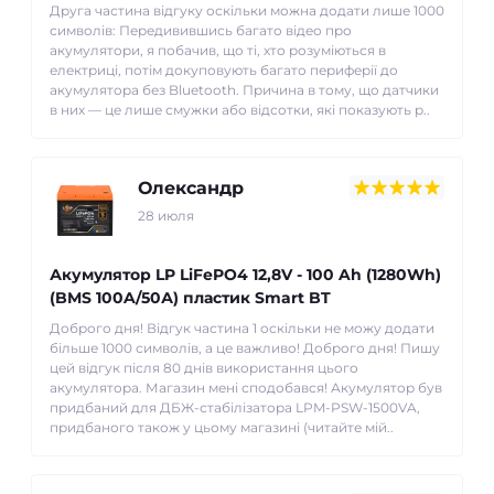
Друга частина відгуку оскільки можна додати лише 1000
символів: Передивившись багато відео про
акумулятори, я побачив, що ті, хто розуміються в
електриці, потім докуповують багато периферії до
акумулятора без Bluetooth. Причина в тому, що датчики
в них — це лише смужки або відсотки, які показують р..
Олександр
28 июля
Акумулятор LP LiFePO4 12,8V - 100 Ah (1280Wh)
(BMS 100A/50А) пластик Smart BT
Доброго дня! Відгук частина 1 оскільки не можу додати
більше 1000 символів, а це важливо! Доброго дня! Пишу
цей відгук після 80 днів використання цього
акумулятора. Магазин мені сподобався! Акумулятор був
придбаний для ДБЖ-стабілізатора LPM-PSW-1500VA,
придбаного також у цьому магазині (читайте мій..