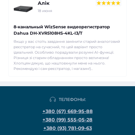
Алік
18 июня
8-канальный WizSense видеорегистратор
Dahua DH-XVR5108HS-4KL-I3/T
Якщо у вас стоїть завдання замінити старий аналоговий
реєстратор на сучасний, то цей варіант просто
ідеальний. Особливо порадували розумні AI-функції.
Різниця зі старим обладнанням просто величезна!
Хлопцям дякую, що наштовхнули мене на нього.
Рекомендую і сам реєстратор, і магазин!)..
ТЕЛЕФОНЫ:
+380 (67) 669-95-88
+380 (99) 555-05-28
+380 (93) 781-09-63