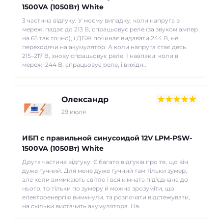
1500VA (1050Вт) White
3 частина відгуку: У моєму випадку, коли напруга в
мережі падає до 213 В, спрацьовує реле (за звуком ампер
на 65 так точно), і ДБЖ починає видавати 244 В, не
переходячи на акумулятор. А коли напруга стає десь
215–217 В, знову спрацьовує реле. І навпаки: коли в
мережі 244 В, спрацьовує реле, і вихідн..
Олександр
29 июля
ИБП с правильной синусоидой 12V LPM-PSW-
1500VA (1050Вт) White
Друга частина відгуку: Є багато відгуків про те, що він
дуже гучний. Для мене дуже гучний там тільки зумер,
але коли вимикають світло і вся кімната під'єднана до
нього, то тільки по зумеру й можна зрозуміти, що
електроенергію вимкнули, та розпочати відстежувати,
на скільки вистачить акумулятора. На..