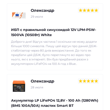
Олександр
29 июля
ИБП с правильной синусоидой 12V LPM-PSW-
1500VA (1050Вт) White
Доброго дня! Відгук частина 1 оскільки не можу додати
більше 1000 символів. Пишу цей відгук про даний ДБЖ-
стабілізатор через 80 днів використання. До того як
придбати цей ДБЖ, було переглянуто всі відео про
нього, які є в інтернеті. Він був придбаний разом з
акумулятором LiFePO4 на 100 А·год з Blue..
Олександр
28 июля
Акумулятор LP LiFePO4 12,8V - 100 Ah (1280Wh)
(BMS 100A/50А) пластик Smart BT