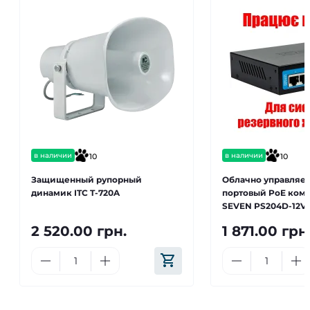
в наличии
в наличии
10
10
Защищенный рупорный
Облачно управляе
динамик ITC T-720A
портовый PoE ком
SEVEN PS204D-12V (
UP: 2)
2 520.00 грн.
1 871.00 грн