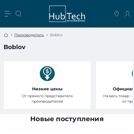
Производитель
Boblov
Boblov
Низкие цены
Официал
От прямого представителя
На весь товар -
производителей
от пр
Новые поступления