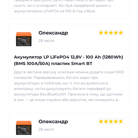
нього, які є в інтернеті. Він був придбаний разом з
акумулятором LiFePO4 на 100 А·год з Blue..
Олександр
28 июля
Акумулятор LP LiFePO4 12,8V - 100 Ah (1280Wh)
(BMS 100A/50А) пластик Smart BT
Друга частина відгуку оскільки можна додати лише 1000
символів: Передивившись багато відео про
акумулятори, я побачив, що ті, хто розуміються в
електриці, потім докуповують багато периферії до
акумулятора без Bluetooth. Причина в тому, що датчики
в них — це лише смужки або відсотки, які показують р..
Олександр
28 июля