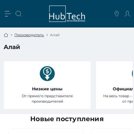
Производитель
Алай
Алай
Низкие цены
Официал
От прямого представителя
На весь товар -
производителей
от пр
Новые поступления