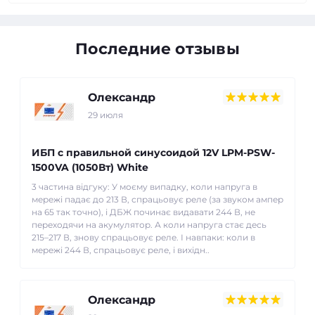
Последние отзывы
Олександр
29 июля
ИБП с правильной синусоидой 12V LPM-PSW-
1500VA (1050Вт) White
3 частина відгуку: У моєму випадку, коли напруга в
мережі падає до 213 В, спрацьовує реле (за звуком ампер
на 65 так точно), і ДБЖ починає видавати 244 В, не
переходячи на акумулятор. А коли напруга стає десь
215–217 В, знову спрацьовує реле. І навпаки: коли в
мережі 244 В, спрацьовує реле, і вихідн..
Олександр