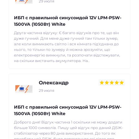
29 июля
ИБП с правильной синусоидой 12V LPM-PSW-
1500VA (1050Вт) White
Друга частина відгуку: Є багато відгуків про те, що він
дуже гучний. Для мене дуже гучний там тільки зумер,
але коли вимикають світло і вся кімната під'єднана до
нього, то тільки по зумеру й можна зрозуміти, що
електроенергію вимкнули, та розпочати відстежувати,
на скільки вистачить акумулятора. На..
Олександр
29 июля
ИБП с правильной синусоидой 12V LPM-PSW-
1500VA (1050Вт) White
Доброго дня! Відгук частина 1 оскільки не можу додати
більше 1000 символів. Пишу цей відгук про даний ДБЖ-
стабілізатор через 80 днів використання. До того як
придбати цей ДБЖ, було переглянуто всі відео про