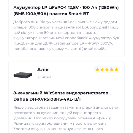
Акумулятор LP LiFePO4 12,8V - 100 Ah (1280Wh)
(BMS 100A/50А) пластик Smart BT
Доброго дня! Відгук частина 1 оскільки не можу додати
більше 1000 символів, а це важливо! Доброго дня! Пишу
цей відгук після 80 днів використання цього
акумулятора. Магазин мені сподобався! Акумулятор був
придбаний для ДБЖ-стабілізатора LPM-PSW-1500VA,
придбаного також у цьому магазині (читайте мій..
Алік
18 июня
8-канальный WizSense видеорегистратор
Dahua DH-XVR5108HS-4KL-I3/T
Якщо у вас стоїть завдання замінити старий аналоговий
реєстратор на сучасний, то цей варіант просто
ідеальний. Особливо порадували розумні AI-функції.
Різниця зі старим обладнанням просто величезна!
Хлопцям дякую, що наштовхнули мене на нього.