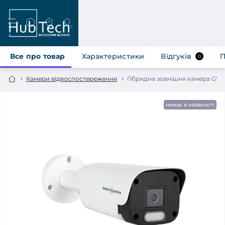
Все про товар
Характеристики
Відгуків
П
0
Камери відеоспостереження
Гібридна зовнішня камера GV
немає в наявності