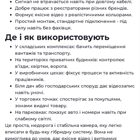
Сигнал не втрачається навіть при довгому кабелі.
Добре працює з реєстраторами різних брендів.
Формує якісне відео з реалістичними кольорами.
Простий монтаж, стандартне підключення - під
силу навіть без фахівця.
Де і як використовують
У складських комплексах: бачить переміщення
вантажів та транспорту.
На територіях приватних будинків: контролює
в’їзди, хвіртки, ворота.
У виробничих цехах: фіксує процеси та активність
працівників.
Біля дач або господарських споруд: дає відеозапис
навіть уночі.
У торгових точках: спостерігає за покупцями,
зонами видачі товару.
На парковках: показує авто і номери навіть при
слабкому світлі.
Це проста, недорога і стабільна камера, яку легко
вписати в будь-яку гібридну систему. Вона не
вимоглива до умов, дає якісне відео і витримує