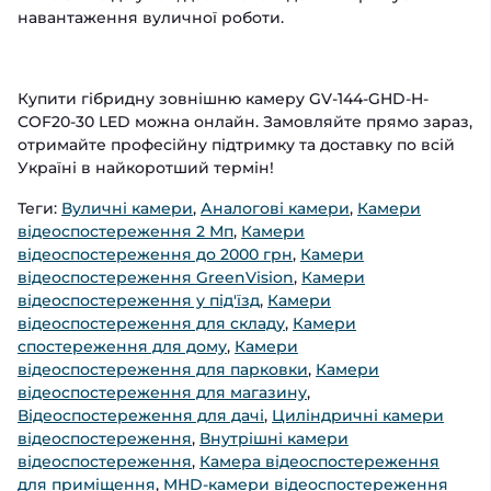
навантаження вуличної роботи.
Купити гібридну зовнішню камеру GV-144-GHD-H-
COF20-30 LED можна онлайн. Замовляйте прямо зараз,
отримайте професійну підтримку та доставку по всій
Україні в найкоротший термін!
Теги:
Вуличні камери
,
Аналогові камери
,
Камери
відеоспостереження 2 Мп
,
Камери
відеоспостереження до 2000 грн
,
Камери
відеоспостереження GreenVision
,
Камери
відеоспостереження у під'їзд
,
Камери
відеоспостереження для складу
,
Камери
спостереження для дому
,
Камери
відеоспостереження для парковки
,
Камери
відеоспостереження для магазину
,
Відеоспостереження для дачі
,
Циліндричні камери
відеоспостереження
,
Внутрішні камери
відеоспостереження
,
Камера відеоспостереження
для приміщення
,
MHD-камери відеоспостереження