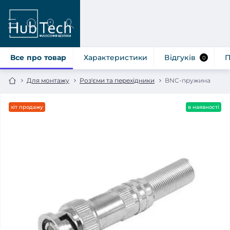
Все про товар
Характеристики
Відгуків
П
0
Для монтажу
Роз'єми та перехідники
BNC-пружина
хіт продажу
в наявності