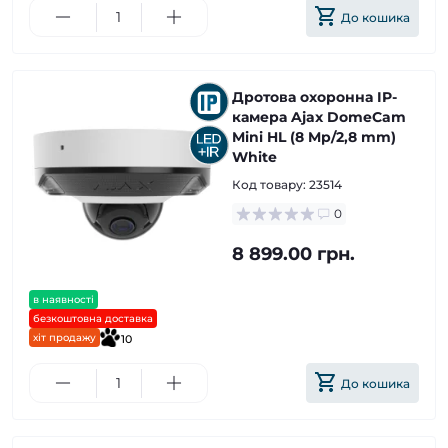
До кошика
Дротова охоронна IP-
камера Ajax DomeCam
Mini HL (8 Mp/2,8 mm)
White
Код товару:
23514
0
8 899.00 грн.
в наявності
безкоштовна доставка
хіт продажу
10
До кошика