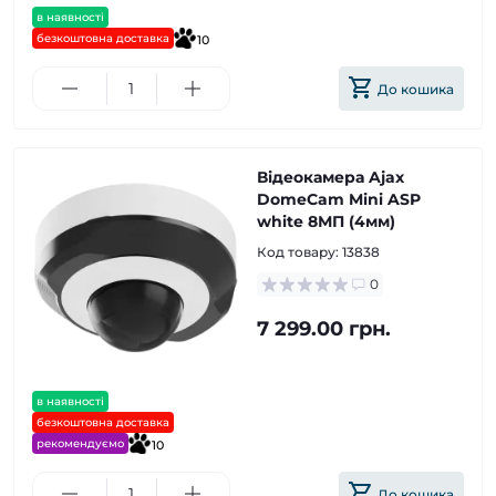
в наявності
безкоштовна доставка
10
До кошика
Відеокамера Ajax
DomeCam Mini ASP
white 8МП (4мм)
Код товару:
13838
0
7 299.00 грн.
в наявності
безкоштовна доставка
рекомендуємо
10
До кошика