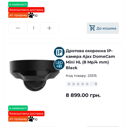
в наявності
безкоштовна доставка
хіт продажу
10
До кошика
Дротова охоронна IP-
камера Ajax DomeCam
Mini HL (8 Mp/4 mm)
Black
Код товару:
23515
0
8 899.00 грн.
в наявності
безкоштовна доставка
хіт продажу
10