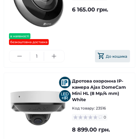
6 165.00 грн.
в наявності
безкоштовна доставка
До кошика
Дротова охоронна IP-
камера Ajax DomeCam
Mini HL (8 Mp/4 mm)
White
Код товару:
23516
0
8 899.00 грн.