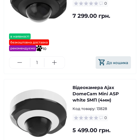
0
7 299.00 грн.
в наявності
безкоштовна доставка
рекомендуємо
10
До кошика
Відеокамера Ajax
DomeCam Mini ASP
white 5МП (4мм)
Код товару:
13828
0
5 499.00 грн.