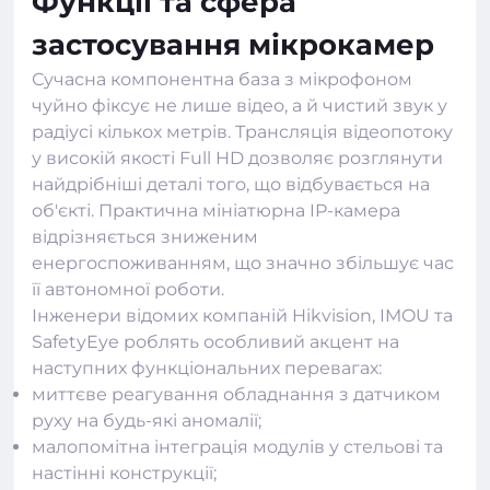
Функції та сфера
застосування мікрокамер
Сучасна компонентна база з мікрофоном
чуйно фіксує не лише відео, а й чистий звук у
радіусі кількох метрів. Трансляція відеопотоку
у високій якості Full HD дозволяє розглянути
найдрібніші деталі того, що відбувається на
об'єкті. Практична мініатюрна IP-камера
відрізняється зниженим
енергоспоживанням, що значно збільшує час
її автономної роботи.
Інженери відомих компаній Hikvision, IMOU та
SafetyEye роблять особливий акцент на
наступних функціональних перевагах:
миттєве реагування обладнання з датчиком
руху на будь-які аномалії;
малопомітна інтеграція модулів у стельові та
настінні конструкції;