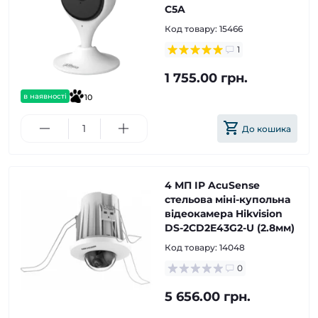
C5A
Код товару:
15466
1
1 755.00 грн.
в наявності
10
До кошика
4 МП IP AcuSense
стельова міні-купольна
відеокамера Hikvision
DS-2CD2E43G2-U (2.8мм)
Код товару:
14048
0
5 656.00 грн.