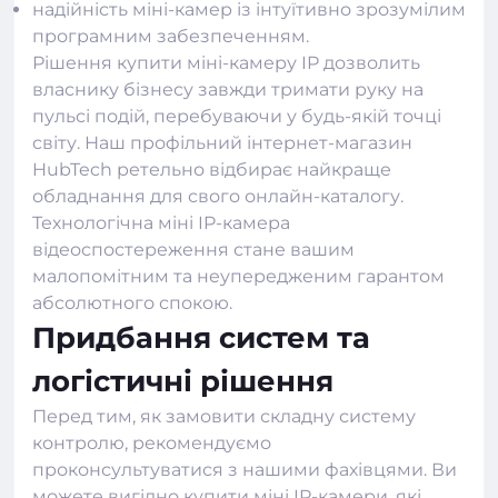
надійність
міні-камер
із інтуїтивно зрозумілим
програмним забезпеченням.
Рішення купити міні-камеру IP дозволить
власнику бізнесу завжди тримати руку на
пульсі подій, перебуваючи у будь-якій точці
світу. Наш профільний
інтернет-магазин
HubTech
ретельно відбирає найкраще
обладнання для свого онлайн-каталогу.
Технологічна міні IP-камера
відеоспостереження стане вашим
малопомітним та неупередженим гарантом
абсолютного спокою.
Придбання систем та
логістичні рішення
Перед тим, як замовити складну систему
контролю, рекомендуємо
проконсультуватися з нашими фахівцями. Ви
можете вигідно купити міні IP-камери, які