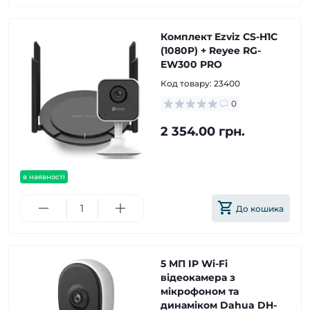
Комплект Ezviz CS-H1C
(1080P) + Reyee RG-
EW300 PRO
Код товару:
23400
0
2 354.00 грн.
в наявності
До кошика
5 МП IP Wi-Fi
відеокамера з
мікрофоном та
динаміком Dahua DH-