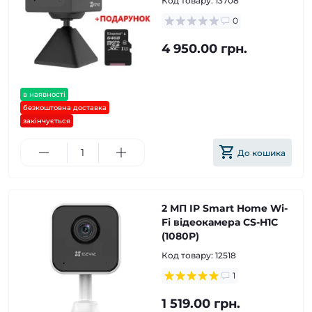
Код товару:
13708
0
4 950.00 грн.
в наявності
безкоштовна доставка
закінчується
До кошика
2 МП IP Smart Home Wi-
Fi відеокамера CS-H1C
(1080P)
Код товару:
12518
1
1 519.00 грн.