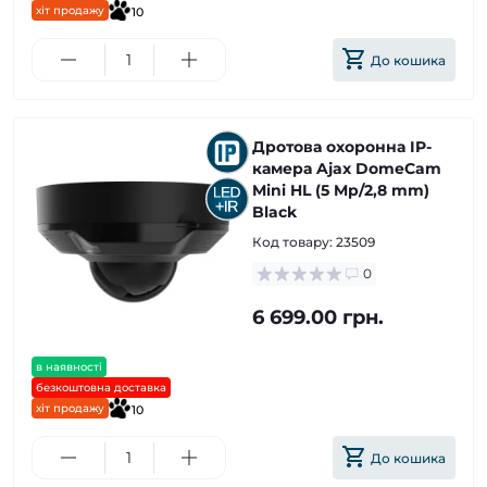
хіт продажу
10
До кошика
Дротова охоронна IP-
камера Ajax DomeCam
Mini HL (5 Mp/2,8 mm)
Black
Код товару:
23509
0
6 699.00 грн.
в наявності
безкоштовна доставка
хіт продажу
10
До кошика