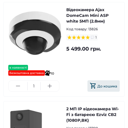
Відеокамера Ajax
DomeCam Mini ASP
white 5МП (2.8мм)
Код товару:
13826
1
5 499.00 грн.
в наявності
безкоштовна доставка
10
До кошика
2 МП IP відеокамера Wi-
Fi з батареєю Ezviz CB2
(1080P,BK)