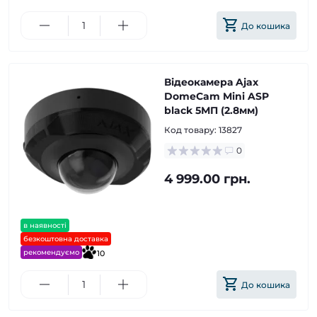
До кошика
Відеокамера Ajax
DomeCam Mini ASP
black 5МП (2.8мм)
Код товару:
13827
0
4 999.00 грн.
в наявності
безкоштовна доставка
рекомендуємо
10
До кошика