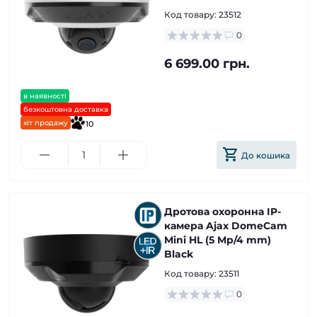
Код товару:
23512
0
6 699.00 грн.
в наявності
безкоштовна доставка
хіт продажу
10
До кошика
Дротова охоронна IP-
камера Ajax DomeCam
Mini HL (5 Mp/4 mm)
Black
Код товару:
23511
0