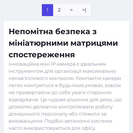
1
2
>
>|
Непомітна безпека з
мініатюрними матрицями
спостереження
Інноваційна міні IP-камера є ідеальним
інструментом для організації максимально
ненав'язливого контролю. Компактні
камери
легко монтуються в будь-яких умовах, зовсім
не привертаючи до себе уваги сторонніх
відвідувачів. Це чудове рішення для дому, що
дозволяє делікатно контролювати роботу
домашнього персоналу або стежити за
вихованцями. Подібні автономні системи
часто використовуються для офісу,