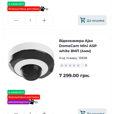
в наявності
безкоштовна доставка
10
До кошика
Відеокамера Ajax
DomeCam Mini ASP
white 8МП (4мм)
Код товару:
13838
0
7 299.00 грн.
в наявності
безкоштовна доставка
рекомендуємо
10
До кошика