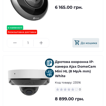
6 165.00 грн.
в наявності
безкоштовна доставка
До кошика
Дротова охоронна IP-
камера Ajax DomeCam
Mini HL (8 Mp/4 mm)
White
Код товару:
23516
0
8 899.00 грн.