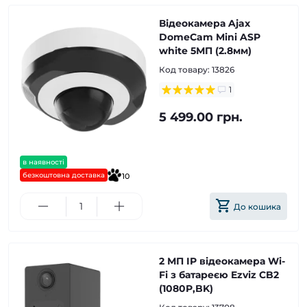
Відеокамера Ajax
DomeCam Mini ASP
white 5МП (2.8мм)
Код товару:
13826
1
5 499.00 грн.
в наявності
безкоштовна доставка
10
До кошика
2 МП IP відеокамера Wi-
Fi з батареєю Ezviz CB2
(1080P,BK)