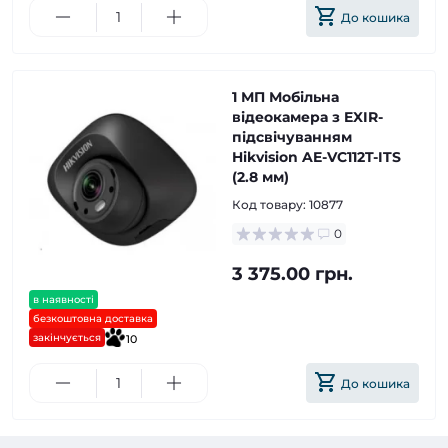
До кошика
1 МП Мобільна
відеокамера з EXIR-
підсвічуванням
Hikvision AE-VC112T-ITS
(2.8 мм)
Код товару:
10877
0
3 375.00 грн.
в наявності
безкоштовна доставка
закінчується
10
До кошика