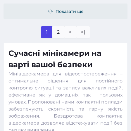
Показати ще
1
2
>
>|
Сучасні мінікамери на
варті вашої безпеки
Мінівідеокамера для відеоспостереження –
оптимальне рішення для постійного
контролю ситуації та запису важливих подій,
ефективне як у домашніх, так і польових
умовах. Пропоновані нами компактні прилади
забезпечують скритність та гарну якість
зображення. Бездротова компактна
відеокамера
дозволяє відстежувати події без
ризику виявлення.