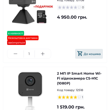
Код товару:
13708
0
4 950.00 грн.
в наявності
безкоштовна доставка
закінчується
До кошика
2 МП IP Smart Home Wi-
Fi відеокамера CS-H1C
(1080P)
Код товару:
12518
1
1 519.00 грн.