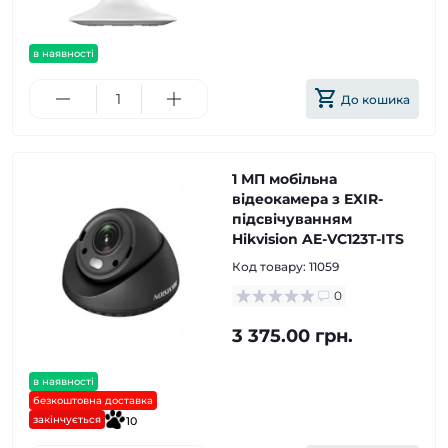
в наявності
До кошика
1 МП мобільна
відеокамера з EXIR-
підсвічуванням
Hikvision AE-VC123T-ITS
Код товару:
11059
0
3 375.00 грн.
в наявності
безкоштовна доставка
закінчується
10