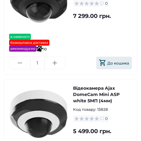
0
7 299.00 грн.
в наявності
безкоштовна доставка
рекомендуємо
10
До кошика
Відеокамера Ajax
DomeCam Mini ASP
white 5МП (4мм)
Код товару:
13828
0
5 499.00 грн.