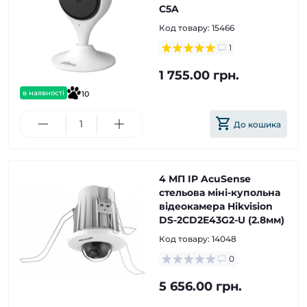
C5A
Код товару:
15466
1
1 755.00 грн.
в наявності
10
До кошика
4 МП IP AcuSense
стельова міні-купольна
відеокамера Hikvision
DS-2CD2E43G2-U (2.8мм)
Код товару:
14048
0
5 656.00 грн.