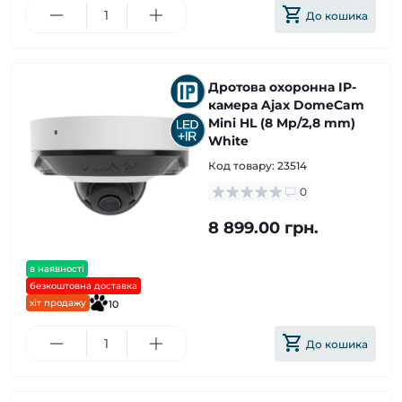
До кошика
Дротова охоронна IP-
камера Ajax DomeCam
Mini HL (8 Mp/2,8 mm)
White
Код товару:
23514
0
8 899.00 грн.
в наявності
безкоштовна доставка
хіт продажу
10
До кошика