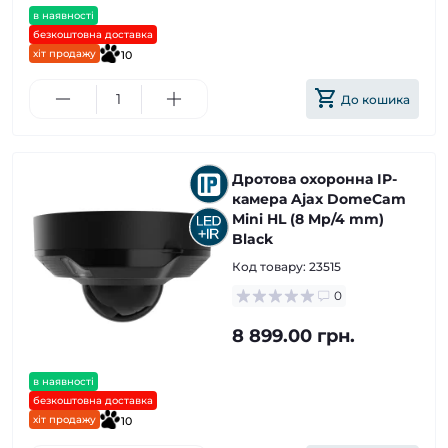
в наявності
безкоштовна доставка
хіт продажу
10
До кошика
Дротова охоронна IP-
камера Ajax DomeCam
Mini HL (8 Mp/4 mm)
Black
Код товару:
23515
0
8 899.00 грн.
в наявності
безкоштовна доставка
хіт продажу
10