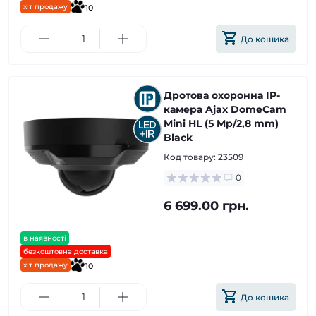
хіт продажу
10
До кошика
Дротова охоронна IP-
камера Ajax DomeCam
Mini HL (5 Mp/2,8 mm)
Black
Код товару:
23509
0
6 699.00 грн.
в наявності
безкоштовна доставка
хіт продажу
10
До кошика