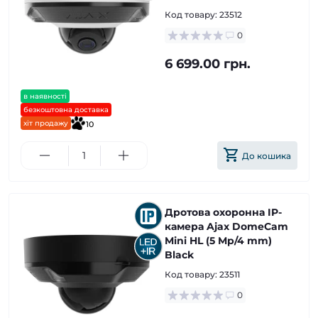
Код товару:
23512
0
6 699.00 грн.
в наявності
безкоштовна доставка
хіт продажу
10
До кошика
Дротова охоронна IP-
камера Ajax DomeCam
Mini HL (5 Mp/4 mm)
Black
Код товару:
23511
0