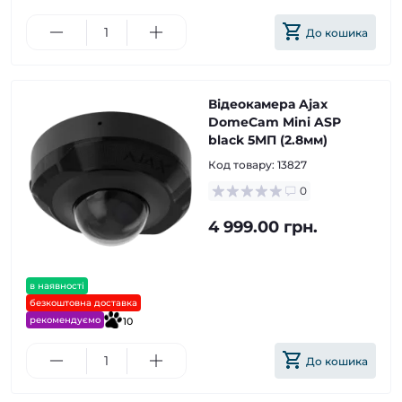
До кошика
Відеокамера Ajax
DomeCam Mini ASP
black 5МП (2.8мм)
Код товару:
13827
0
4 999.00 грн.
в наявності
безкоштовна доставка
рекомендуємо
10
До кошика