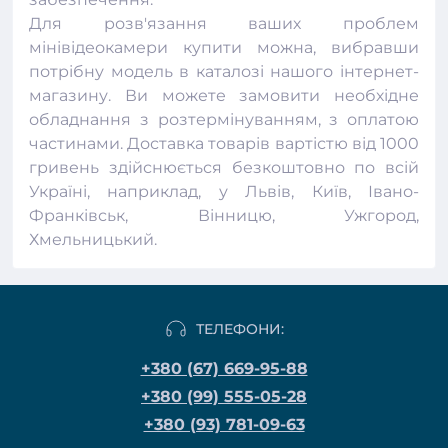
Для розв'язання ваших проблем
мінівідеокамери купити можна, вибравши
потрібну модель в каталозі нашого
інтернет-
магазину
. Ви можете замовити необхідне
обладнання з розтермінуванням, з оплатою
частинами. Доставка товарів вартістю від 1000
гривень здійснюється безкоштовно по всій
Україні, наприклад, у Львів, Київ, Івано-
Франківськ, Вінницю, Ужгород,
Хмельницький.
ТЕЛЕФОНИ:
+380 (67) 669-95-88
+380 (99) 555-05-28
+380 (93) 781-09-63