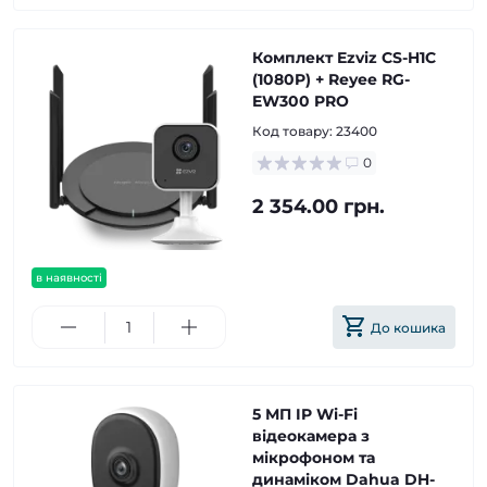
Комплект Ezviz CS-H1C
(1080P) + Reyee RG-
EW300 PRO
Код товару:
23400
0
2 354.00 грн.
в наявності
До кошика
5 МП IP Wi-Fi
відеокамера з
мікрофоном та
динаміком Dahua DH-