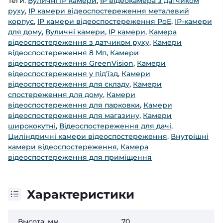
Теги:
Вуличні IP камери
,
IP відеокамера з датчиком
руху
,
IP камери відеоспостереження металевий
корпус
,
IP камери відеоспостереження PoE
,
ІР-камери
для дому
,
Вуличні камери
,
IP камери
,
Камера
відеоспостереження з датчиком руху
,
Камери
відеоспостереження 8 Мп
,
Камери
відеоспостереження GreenVision
,
Камери
відеоспостереження у під'їзд
,
Камери
відеоспостереження для складу
,
Камери
спостереження для дому
,
Камери
відеоспостереження для парковки
,
Камери
відеоспостереження для магазину
,
Камери
ширококутні
,
Відеоспостереження для дачі
,
Циліндричні камери відеоспостереження
,
Внутрішні
камери відеоспостереження
,
Камера
відеоспостереження для приміщення
Характеристики
Высота, мм
70