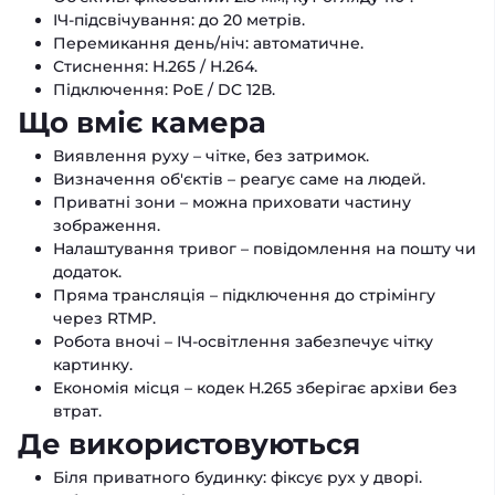
ІЧ-підсвічування: до 20 метрів.
Перемикання день/ніч: автоматичне.
Стиснення: H.265 / H.264.
Підключення: PoE / DC 12В.
Що вміє камера
Виявлення руху – чітке, без затримок.
Визначення об'єктів – реагує саме на людей.
Приватні зони – можна приховати частину
зображення.
Налаштування тривог – повідомлення на пошту чи
додаток.
Пряма трансляція – підключення до стрімінгу
через RTMP.
Робота вночі – ІЧ-освітлення забезпечує чітку
картинку.
Економія місця – кодек H.265 зберігає архіви без
втрат.
Де використовуються
Біля приватного будинку: фіксує рух у дворі.