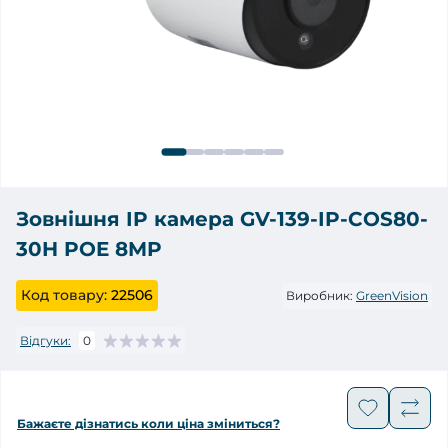
Зовнішня IP камера GV-139-IP-COS80-
30H POE 8MP
Код товару:
22506
Виробник:
GreenVision
Відгуки:
0
Бажаєте дізнатись коли ціна зміниться?