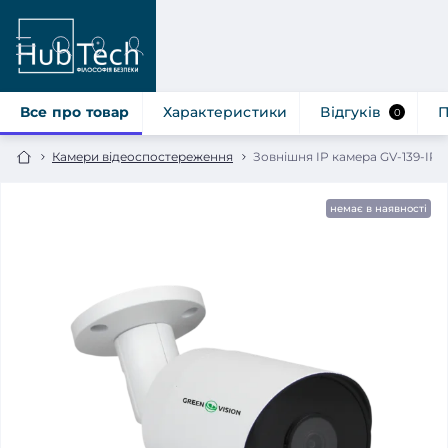
Все про товар
Характеристики
Відгуків
П
0
Камери відеоспостереження
Зовнішня IP камера GV-139-I
немає в наявності