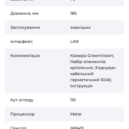
Довжина, мм
185
Застосування
зовнішнє
Інтерфейс
LAN
Комплектація
Камера GreenVision;
Набір елементів
кріплення; З'єднувач
кабельний
герметичний RJ45;
Інструкція
Кут огляду
110
Процессор
Mstar
Сенсор
IMX415