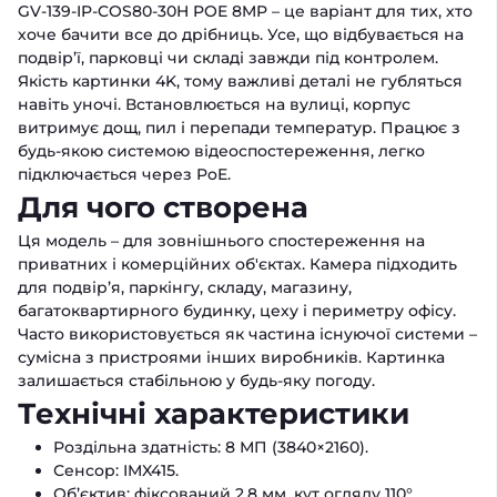
GV-139-IP-COS80-30H POE 8MP – це варіант для тих, хто
хоче бачити все до дрібниць. Усе, що відбувається на
подвір’ї, парковці чи складі завжди під контролем.
Якість картинки 4K, тому важливі деталі не губляться
навіть уночі. Встановлюється на вулиці, корпус
витримує дощ, пил і перепади температур. Працює з
будь-якою системою відеоспостереження, легко
підключається через PoE.
Для чого створена
Ця модель – для зовнішнього спостереження на
приватних і комерційних об'єктах. Камера підходить
для подвір’я, паркінгу, складу, магазину,
багатоквартирного будинку, цеху і периметру офісу.
Часто використовується як частина існуючої системи –
сумісна з пристроями інших виробників. Картинка
залишається стабільною у будь-яку погоду.
Технічні характеристики
Роздільна здатність: 8 МП (3840×2160).
Сенсор: IMX415.
Об’єктив: фіксований 2.8 мм, кут огляду 110°.