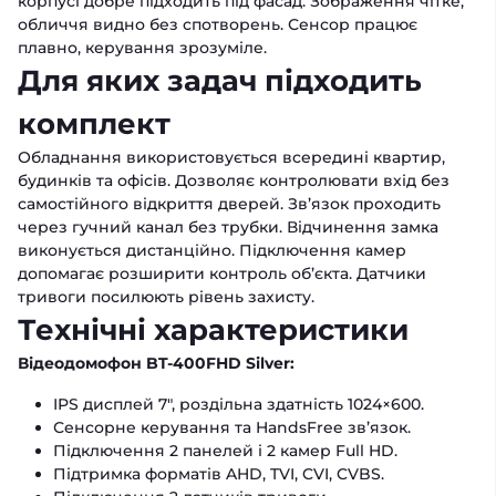
корпусі добре підходить під фасад. Зображення чітке,
обличчя видно без спотворень. Сенсор працює
плавно, керування зрозуміле.
Для яких задач підходить
комплект
Обладнання використовується всередині квартир,
будинків та офісів. Дозволяє контролювати вхід без
самостійного відкриття дверей. Зв’язок проходить
через гучний канал без трубки. Відчинення замка
виконується дистанційно. Підключення камер
допомагає розширити контроль об’єкта. Датчики
тривоги посилюють рівень захисту.
Технічні характеристики
Відеодомофон BT-400FHD Silver:
IPS дисплей 7", роздільна здатність 1024×600.
Сенсорне керування та HandsFree зв’язок.
Підключення 2 панелей і 2 камер Full HD.
Підтримка форматів AHD, TVI, CVI, CVBS.