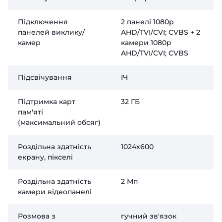
Підключення
2 панелі 1080p
панелей виклику/
AHD/TVI/CVI; CVBS + 2
камер
камери 1080p
AHD/TVI/CVI; CVBS
Підсвічування
ІЧ
Підтримка карт
32 ГБ
пам'яті
(максимальний обсяг)
Роздільна здатність
1024х600
екрану, пікселі
Роздільна здатність
2 Мп
камери відеопанелі
Розмова з
гучний зв'язок