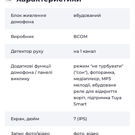
Блок живлення
вбудований
домофона
Виробник
BCOM
Детектор руху
на 1 канал
Додаткові функції
режим "не турбувати"
домофона / панелі
("сон"), фоторамка,
виклику
медіаплеєр, MP3
мелодії, вбудоване
реле для відкриття
воріт, підтримка Tuya
Smart
Екран, дюйм
7 (IPS)
Запис фото/відео
фото, відео