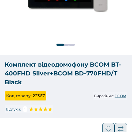
Комплект відеодомофону BCOM BT-
400FHD Silver+BCOM BD-770FHD/T
Black
Код товару:
22367
Виробник:
BCOM
Відгуки:
1