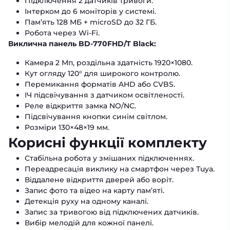
Підключення 2 датчиків тривоги.
Інтерком до 6 моніторів у системі.
Пам’ять 128 МБ + microSD до 32 ГБ.
Робота через Wi-Fi.
Виклична панель BD-770FHD/T Black:
Камера 2 Мп, роздільна здатність 1920×1080.
Кут огляду 120° для широкого контролю.
Перемикання форматів AHD або CVBS.
ІЧ підсвічування з датчиком освітленості.
Реле відкриття замка NO/NC.
Підсвічування кнопки синім світлом.
Розміри 130×48×19 мм.
Корисні функції комплекту
Стабільна робота у змішаних підключеннях.
Переадресація виклику на смартфон через Tuya.
Віддалене відкриття дверей або воріт.
Запис фото та відео на карту пам’яті.
Детекція руху на одному каналі.
Запис за тривогою від підключених датчиків.
Вибір мелодій для кожної панелі.