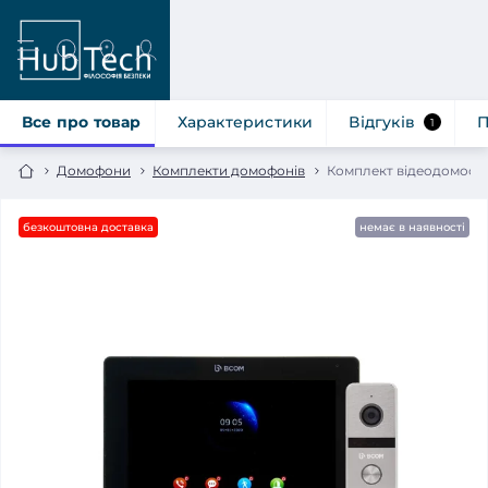
Все про товар
Характеристики
Відгуків
П
1
Домофони
Комплекти домофонів
Комплект відеодомофо
безкоштовна доставка
немає в наявності