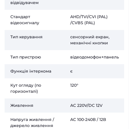
відвідувачем
Стандарт
AHD/TVI/CVI (PAL)
відеосигналу
/CVBS (PAL)
Тип керування
сенсорний екран,
механічні кнопки
Тип пристрою
відеодомофон+панель
Функція інтеркома
є
Кут огляду (по
120°
горизонталі)
Живлення
AC 220V/DC 12V
Напруга живлення /
AC 100-240В / 12В
джерело живлення