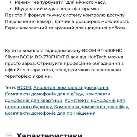
Режим "не турбувати" для нічного часу.
Вбудований медіаплеєр і фоторамка.
Пристрій формує гнучку систему контролю доступу.
Підключення камер і датчиків розширює можливості.
Екран компактний та зручний для щоденної роботи.
Купити комплект відеодомофону BCOM BT-400FHD
Silver+BCOM BD-770FHD/T Black від HubTech можна
просто зараз. Отримуйте професійне обладнання з
офіційною гарантією, техпідтримкою та доставкою
територією України.
Теги:
BCOM
,
Аналогові комплекти домофонів
,
Комплекти домофонів для під'їзду
,
Комплекти
домофонів для квартири
,
Комплекти домофонів для
приватного будинку
,
Комплекти домофонів для офісу
,
Комплекти домофонів для приміщення
Характеристики