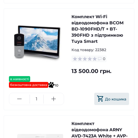
Комплект Wi-Fi
відеодомофона BCOM
BD-1090FHD/T + BT-
390FHD з підтримкою
Tuya Smart
Код товару:
22382
0
13 500.00 грн.
в наявності
безкоштовна доставка
10
До кошика
Комплект
відеодомофона ARNY
AVD-7423A White + AVP-