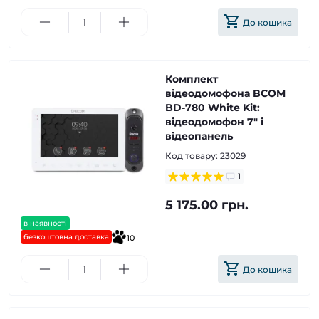
До кошика
Комплект
відеодомофона BCOM
BD-780 White Kit:
відеодомофон 7" і
відеопанель
Код товару:
23029
1
5 175.00 грн.
в наявності
безкоштовна доставка
10
До кошика