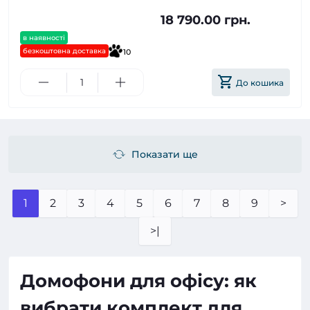
18 790.00 грн.
в наявності
безкоштовна доставка
10
До кошика
Показати ще
1
2
3
4
5
6
7
8
9
>
>|
Домофони для офісу: як
вибрати комплект для