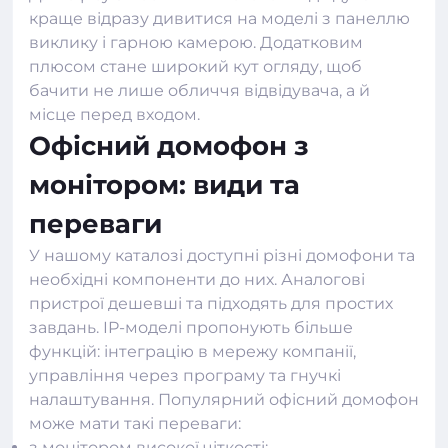
краще відразу дивитися на моделі з панеллю
виклику і гарною камерою. Додатковим
плюсом стане широкий кут огляду, щоб
бачити не лише обличчя відвідувача, а й
місце перед входом.
Офісний домофон з
монітором: види та
переваги
У нашому каталозі доступні різні
домофони
та
необхідні компоненти до них. Аналогові
пристрої дешевші та підходять для простих
завдань. IP-моделі пропонують більше
функцій: інтеграцію в мережу компанії,
управління через програму та гнучкі
налаштування. Популярний офісний домофон
може мати такі переваги:
з монітором високої чіткості;