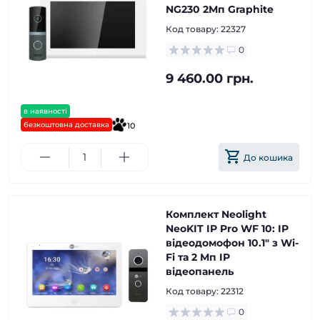
NG230 2Мп Graphite
Код товару:
22327
0
9 460.00 грн.
в наявності
безкоштовна доставка
10
До кошика
Комплект Neolight
NeoKIT IP Pro WF 10: IP
відеодомофон 10.1" з Wi-
Fi та 2 Мп IP
відеопанель
Код товару:
22312
0