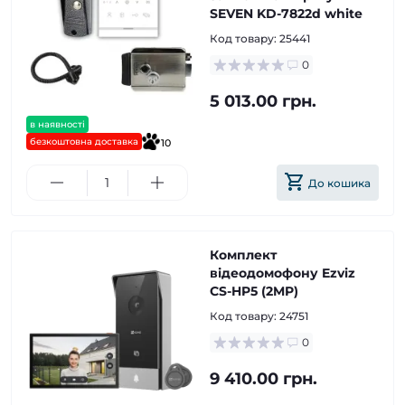
SEVEN KD-7822d white
Код товару:
25441
0
5 013.00 грн.
в наявності
безкоштовна доставка
10
До кошика
Комплект
відеодомофону Ezviz
CS-HP5 (2MP)
Код товару:
24751
0
9 410.00 грн.