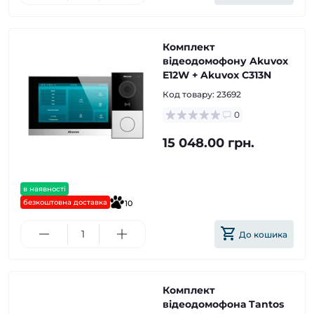
Комплект
відеодомофону Akuvox
E12W + Akuvox C313N
Код товару:
23692
0
15 048.00 грн.
в наявності
безкоштовна доставка
10
До кошика
Комплект
відеодомофона Tantos