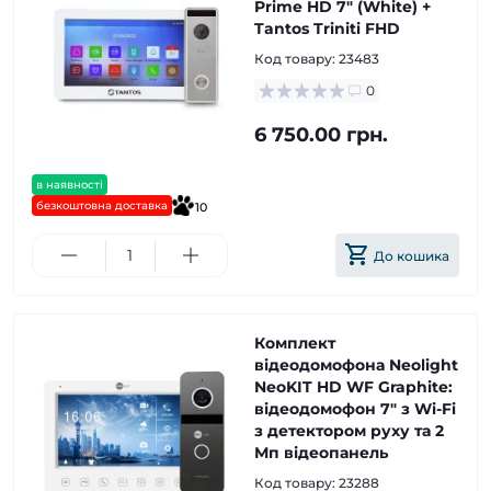
Prime HD 7" (White) +
Tantos Triniti FHD
Код товару:
23483
0
6 750.00 грн.
в наявності
безкоштовна доставка
10
До кошика
Комплект
відеодомофона Neolight
NeoKIT HD WF Graphite:
відеодомофон 7" з Wi-Fi
з детектором руху та 2
Мп відеопанель
Код товару:
23288