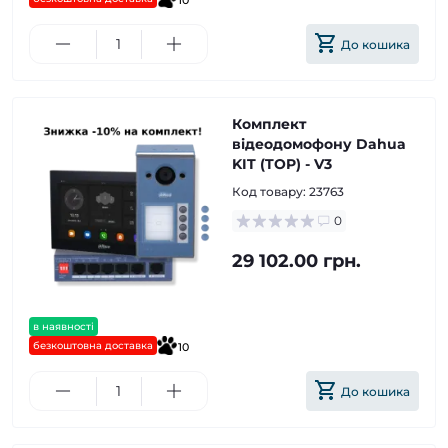
10
До кошика
Комплект
відеодомофону Dahua
KIT (TOP) - V3
Код товару:
23763
0
29 102.00 грн.
в наявності
безкоштовна доставка
10
До кошика