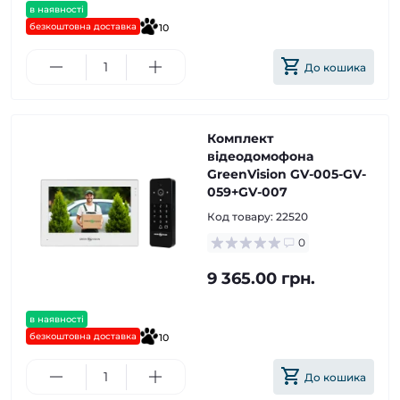
в наявності
безкоштовна доставка
10
До кошика
Комплект
відеодомофона
GreenVision GV-005-GV-
059+GV-007
Код товару:
22520
0
9 365.00 грн.
в наявності
безкоштовна доставка
10
До кошика