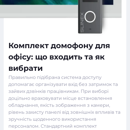
Комплект домофону для
офісу: що входить та як
вибрати
Правильно підібрана система доступу
допомагає організувати вхід без затримок та
зайвих дзвінків працівникам. При виборі
доцільно враховувати місце встановлення
обладнання, якість зображення з камери,
рівень захисту панелі від зовнішніх впливів та
зручність щоденного використання
персоналом. Стандартний комплект