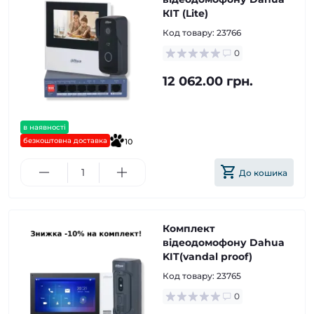
КIT (Lite)
Код товару:
23766
0
12 062.00 грн.
в наявності
безкоштовна доставка
10
До кошика
Комплект
відеодомофону Dahua
KIT(vandal proof)
Код товару:
23765
0