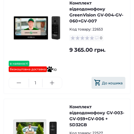
Комплект
відеодомофону
GreenVision GV-004-GV-
060+GV-007
Код товару:
22653
0
9 365.00 грн.
в наявності
безкоштовна доставка
10
До кошика
Комплект
відеодомофону GV-003-
GV-059+GV-006 +
SD32GB
Код товару:
22527