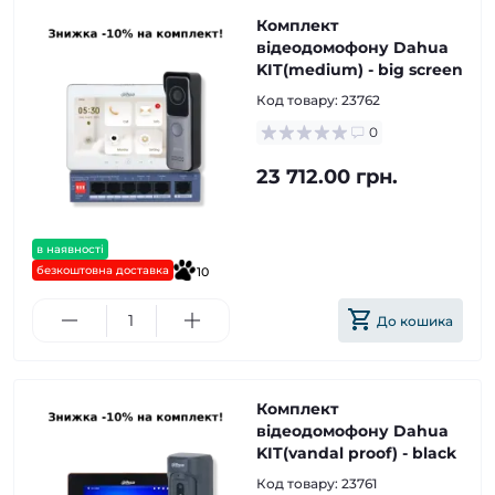
Комплект
відеодомофону Dahua
KIT(medium) - big screen
Код товару:
23762
0
23 712.00 грн.
в наявності
безкоштовна доставка
10
До кошика
Комплект
відеодомофону Dahua
KIT(vandal proof) - black
Код товару:
23761