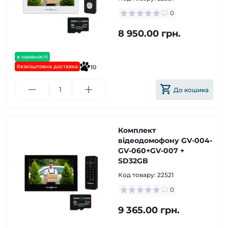
0
8 950.00 грн.
в наявності
безкоштовна доставка
10
До кошика
Комплект
відеодомофону GV-004-
GV-060+GV-007 +
SD32GB
Код товару:
22521
0
9 365.00 грн.