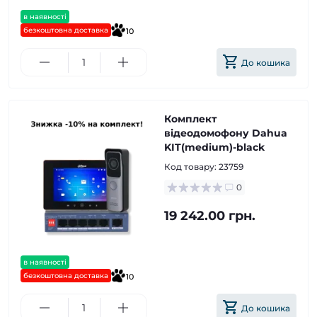
в наявності
безкоштовна доставка
10
До кошика
Комплект
відеодомофону Dahua
KIT(medium)-black
Код товару:
23759
0
19 242.00 грн.
в наявності
безкоштовна доставка
10
До кошика