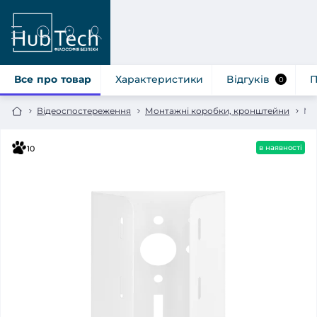
Все про товар
Характеристики
Відгуків
П
0
Відеоспостереження
Монтажні коробки, кронштейни
Мо
в наявності
10