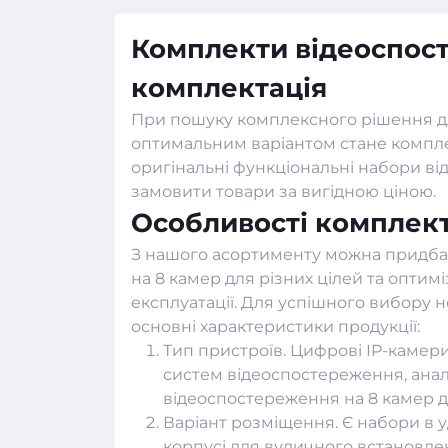
Комплекти відеоспост
комплектація
При пошуку комплексного рішення для 
оптимальним варіантом стане компле
оригінальні функціональні набори від
замовити товари за вигідною ціною.
Особливості комплект
З нашого асортименту можна придба
на 8 камер для різних цілей та оптим
експлуатації. Для успішного вибору н
основні характеристики продукції:
Тип пристроїв. Цифрові IP-камер
систем відеоспостереження
, ан
відеоспостереження на 8 камер д
Варіант розміщення. Є набори в 
корпусі для вуличного встановлен