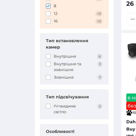
26
8
12
+3
16
+3
Тип встановлення
камер
Внутрішня
6
Внутрішня та
3
зовнішня
Зовнішня
7
Тип підсвічування
в н
бе
ІЧ+видиме
2
світло
10
Dahu
Buy 
Особливості