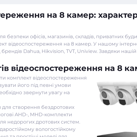
ереження на 8 камер: характер
безпеки офісів, магазинів, складів, приватних будин
кт відеоспостереження на 8 камер. У нашому інтерн
 брендів Dahua, Hikvision, TVT, Uniview. Завдяки наш
ів відеоспостереження на 8 к
ти комплект відеоспостереження
ізувати його під певні умови
еобхідно звернути увагу на
и для створення бездротових
алогові AHD-, MHD-комплекти
ля недорогих дротових систем.
ударостійкому вологостійкому
ня та простіші моделі для