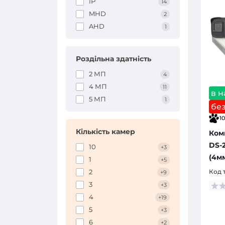
IP
14
MHD
2
AHD
1
Роздільна здатність
2 МП
4
4 МП
11
в н
5 МП
1
бе
10
Кількість камер
Комп
DS-
10
+3
(4м
1
+5
Код 
2
+9
3
+3
4
+19
5
+3
6
+2