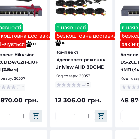
аявності
в наявності
в наяв
зкоштовна доставка
безкоштовна доставка
безко
10
інчується
закінч
10
Комплект
лект Hikvision
Комплек
відеоспостереження
2CD1347G2H-LIUF
DS-2CD1
Uniview AHD 8DOME
 (2.8мм)
4МП (4
Код товару:
25053
товару:
26507
Код това
0
0
 870.00 грн.
12 306.00 грн.
48 87