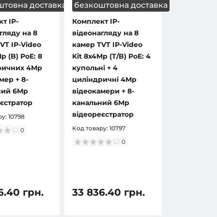
штовна доставка
безкоштовна доставка
т IP-
Комплект IP-
гляду на 8
відеонагляду на 8
VT IP-Video
камер TVT IP-Video
p (B) PoE: 8
Kit 8x4Mp (T/B) PoE: 4
ричних 4Mp
купольні + 4
мер + 8-
циліндричні 4Mp
ний 6Mp
відеокамери + 8-
єстратор
канальний 6Mp
відеореєстратор
ру:
10798
Код товару:
10797
0
0
6.40 грн.
33 836.40 грн.