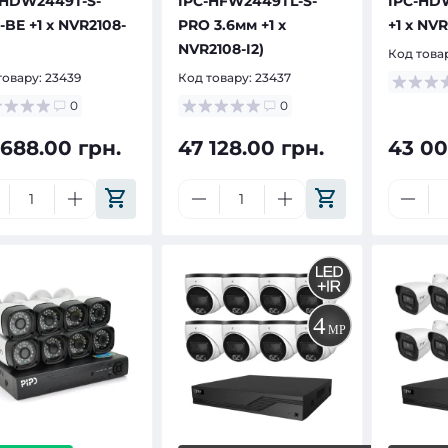
-HDW2449T-S-
IPC-HFW2449TL-S-
IPC-HD
BE +1 х NVR2108-
PRO 3.6мм +1 х
+1 х NVR
NVR2108-I2)
Код това
товару:
23439
Код товару:
23437
0
0
 688.00 грн.
47 128.00 грн.
43 00