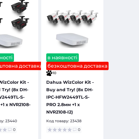
ності
в наявності
штовна доставка
безкоштовна доставка
10
izColor Kit -
Dahua WizColor Kit -
Try! (8х DH-
Buy and Try! (8х DH-
W2449TL-S-
IPC-HFW2449TL-S-
+1 х NVR2108-
PRO 2.8мм +1 х
NVR2108-I2)
ру:
23440
Код товару:
23438
0
0