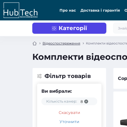
Про нас
Доставка і гарантія
О
Категорії
Відеоспостереження
Комплекти відеоспост
Комплекти відеоспо
Фільтр товарів
Сор
Ви вибрали:
Кількість камер:
8
Скасувати
Уточнити