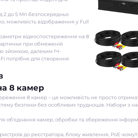
від 2 до 5 Мп безпосередньо
део, можливість відображення у Full
араметри відеоспостереження на 8
 картинки при обмеженій
ю зйомкою, далеким ІЧ-
-Fi потрібне для створення
в
на 8 камер
реження 8 камер – це можливість не просто отримат
систему безпеки без особливих труднощів. Набори з н
ля об'єднання
камер
, обробки та збереження інформа
пристроїв до реєстратора, блоку живлення, PoE-комут