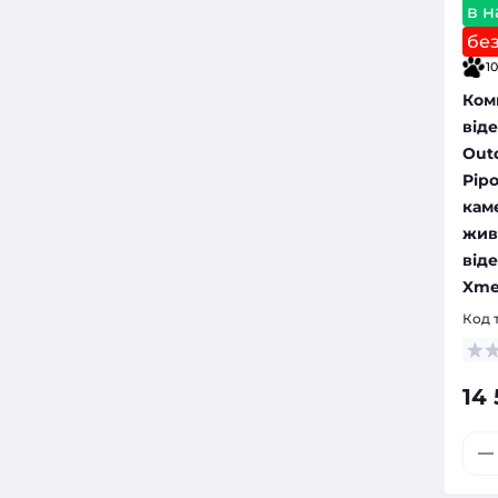
в н
бе
10
Ком
від
Out
Pipo
каме
жив
від
Xme
Код 
14 