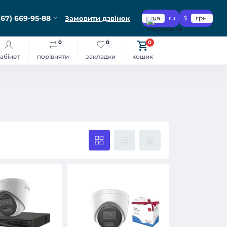
(67) 669-95-88
Замовити дзвінок
ua
ru
$
грн.
0
0
0
абінет
порівняти
закладки
кошик