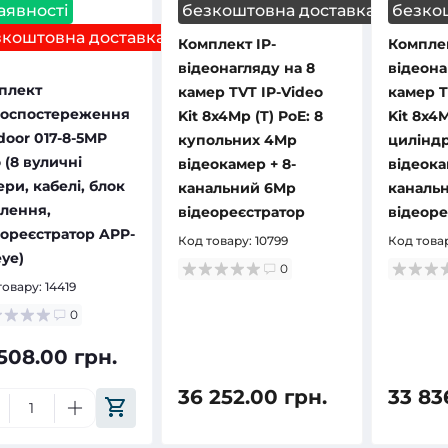
аявності
безкоштовна доставка
безко
зкоштовна доставка
Комплект IP-
Комплек
відеонагляду на 8
відеона
плект
камер TVT IP-Video
камер T
еоспостереження
Kit 8x4Mp (T) PoE: 8
Kit 8x4M
door 017-8-5MP
купольних 4Mp
цилінд
 (8 вуличні
відеокамер + 8-
відеока
ри, кабелі, блок
канальний 6Mp
каналь
лення,
відеореєстратор
відеоре
еореєстратор APP-
Код товару:
10799
Код това
ye)
0
товару:
14419
0
508.00 грн.
36 252.00 грн.
33 83