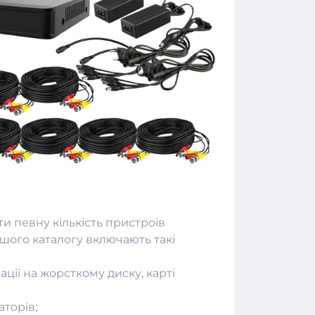
и певну кількість пристроїв
ашого каталогу включають такі
ції на жорсткому диску, карті
аторів;