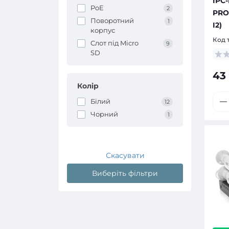
IPC
PoE
2
PRO-
Поворотний
1
I2)
корпус
Код 
Слот під Micro
9
SD
43
Колір
Білий
12
Чорний
1
Скасувати
Виберіть фільтри