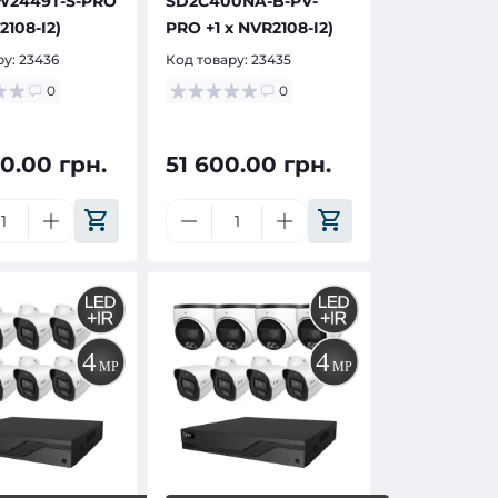
W2449T-S-PRO
SD2C400NA-B-PV-
2108-I2)
PRO +1 х NVR2108-I2)
ру:
23436
Код товару:
23435
0
0
0.00 грн.
51 600.00 грн.