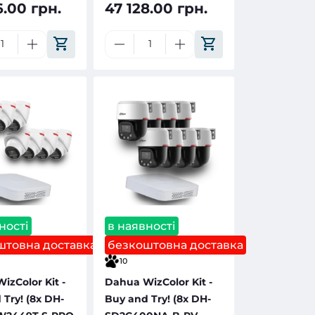
6.00 грн.
47 128.00 грн.
ності
в наявності
штовна доставка
безкоштовна доставка
10
izColor Kit -
Dahua WizColor Kit -
Try! (8х DH-
Buy and Try! (8х DH-