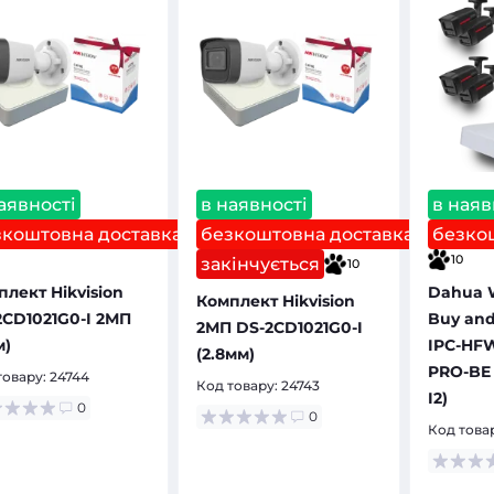
аявності
в наявності
в наяв
зкоштовна доставка
безкоштовна доставка
безко
10
закінчується
10
лект Hikvision
Dahua W
Комплект Hikvision
2CD1021G0-I 2МП
Buy and 
2МП DS-2CD1021G0-I
м)
IPC-HF
(2.8мм)
PRO-BE 
товару:
24744
Код товару:
24743
I2)
0
0
Код това