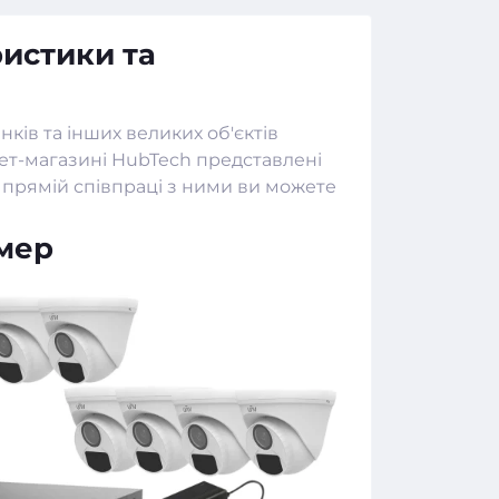
истики та
ків та інших великих об'єктів
ет-магазині
HubTech
представлені
ій прямій співпраці з ними ви можете
амер