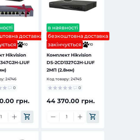
ності
в наявності
штовна доставка
безкоштовна доставка
ується
закінчується
10
10
т Hikvision
Комплект Hikvision
347G2H-LIUF
DS-2CD1327G2H-LIUF
мм)
2МП (2.8мм)
ру:
24746
Код товару:
24745
0
0
0.00 грн.
44 370.00 грн.