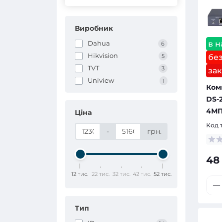
Виробник
в н
Dahua
6
Hikvision
бе
5
TVT
3
зак
Uniview
1
Комп
DS-
4МП
Ціна
Код 
-
грн.
48
12 тис.
22 тис.
32 тис.
42 тис.
52 тис.
Тип