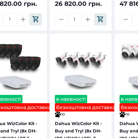
 820.00 грн.
26 820.00 грн.
47 81
аявності
в наявності
в наяв
зкоштовна доставка
безкоштовна доставка
безко
10
10
a WizColor Kit -
Dahua WizColor Kit -
Dahua W
and Try! (8х DH-
Buy and Try! (8х DH-
Buy and 