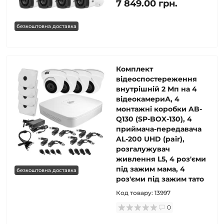
7 849.00 грн.
безкоштовна доставка
Комплект
відеоспостереження
внутрішній 2 Мп на 4
відеокамериА, 4
монтажні коробки AB-
Q130 (SP-BOX-130), 4
приймача-передавача
AL-200 UHD (pair),
розгалужувач
живлення L5, 4 роз'єми
під зажим мама, 4
безкоштовна доставка
роз'єми під зажим тато
Код товару:
13997
0