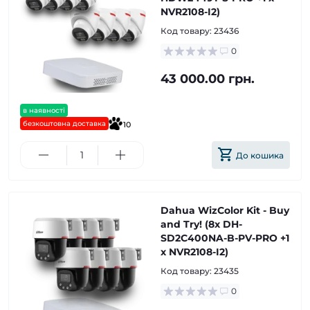
NVR2108-I2)
Код товару:
23436
0
43 000.00 грн.
в наявності
безкоштовна доставка
10
До кошика
Dahua WizColor Kit - Buy
and Try! (8х DH-
SD2C400NA-B-PV-PRO +1
х NVR2108-I2)
Код товару:
23435
0