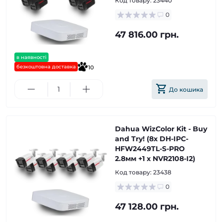
Код товару:
23440
0
47 816.00 грн.
в наявності
безкоштовна доставка
10
До кошика
Dahua WizColor Kit - Buy
and Try! (8х DH-IPC-
HFW2449TL-S-PRO
2.8мм +1 х NVR2108-I2)
Код товару:
23438
0
47 128.00 грн.