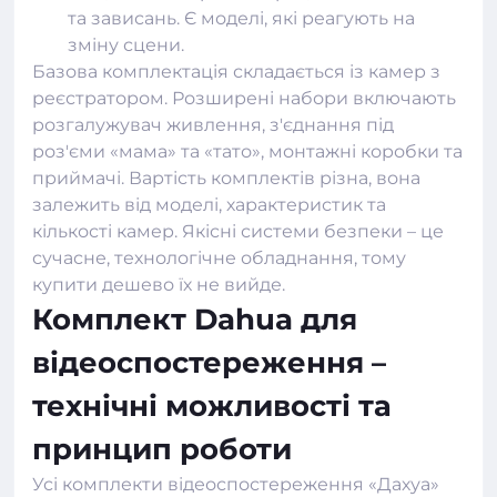
та зависань. Є моделі, які реагують на
зміну сцени.
Базова комплектація складається із камер з
реєстратором. Розширені набори включають
розгалужувач живлення, з'єднання під
роз'єми «мама» та «тато», монтажні коробки та
приймачі. Вартість комплектів різна, вона
залежить від моделі, характеристик та
кількості камер. Якісні системи безпеки – це
сучасне, технологічне обладнання, тому
купити дешево їх не вийде.
Комплект Dahua для
відеоспостереження –
технічні можливості та
принцип роботи
Усі
комплекти відеоспостереження
«Дахуа»