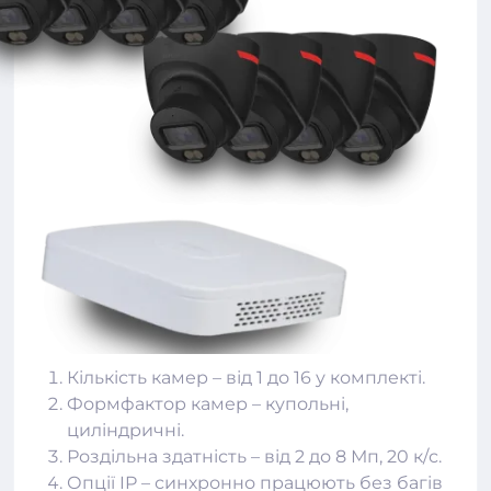
Кількість камер – від 1 до 16 у комплекті.
Формфактор камер – купольні,
циліндричні.
Роздільна здатність – від 2 до 8 Мп, 20 к/с.
Опції IP – синхронно працюють без багів