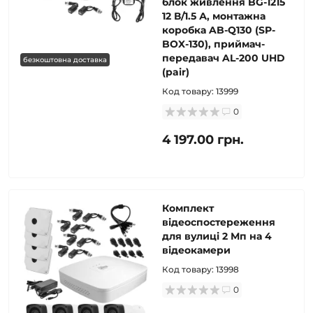
блок живлення BG-1215
12 В/1.5 А, монтажна
коробка AB-Q130 (SP-
BOX-130), приймач-
передавач AL-200 UHD
безкоштовна доставка
(pair)
Код товару:
13999
0
4 197.00 грн.
Комплект
відеоспостереження
для вулиці 2 Мп на 4
відеокамери
Код товару:
13998
0