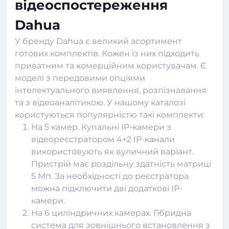
відеоспостереження
Dahua
У бренду Dahua є великий асортимент
готових комплектів. Кожен із них підходить
приватним та комерційним користувачам. Є
моделі з передовими опціями
інтелектуального виявлення, розпізнавання
та з відеоаналітикою. У нашому каталозі
користуються популярністю такі комплекти:
На 5 камер. Купальні IP-камери з
відеореєстратором 4+2 IP-канали
використовують як вуличний варіант.
Пристрій має роздільну здатність матриці
5 Мп. За необхідності до реєстратора
можна підключити дві додаткові IP-
камери.
На 6 циліндричних камерах. Гібридна
система для зовнішнього встановлення з