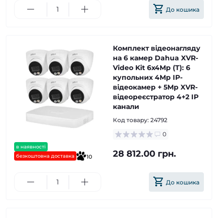
До кошика
Комплект відеонагляду
на 6 камер Dahua XVR-
Video Kit 6x4Mp (T): 6
купольних 4Mp IP-
відеокамер + 5Mp XVR-
відеореєстратор 4+2 IP
канали
Код товару:
24792
0
в наявності
28 812.00 грн.
безкоштовна доставка
10
До кошика