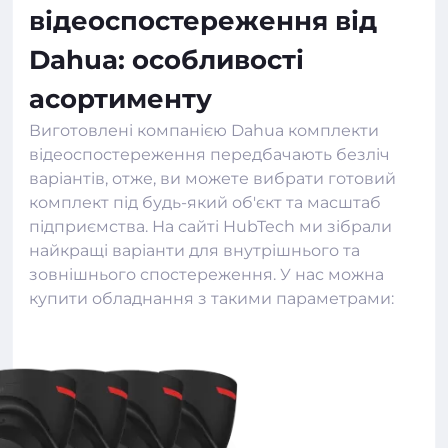
відеоспостереження від
Dahua: особливості
асортименту
Виготовлені компанією Dahua комплекти
відеоспостереження передбачають безліч
варіантів, отже, ви можете вибрати готовий
комплект під будь-який об'єкт та масштаб
підприємства. На сайті
HubTech
ми зібрали
найкращі варіанти для внутрішнього та
зовнішнього спостереження. У нас можна
купити обладнання з такими параметрами: