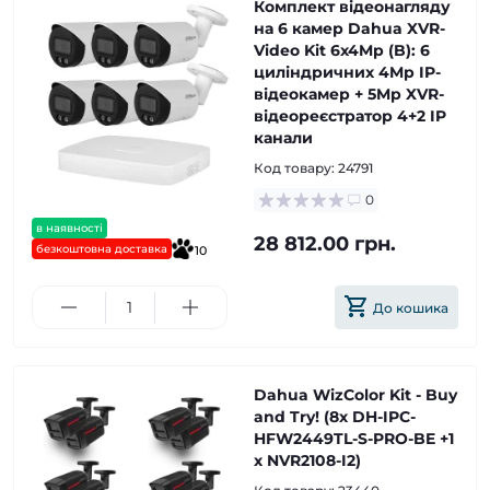
Комплект відеонагляду
на 6 камер Dahua XVR-
Video Kit 6x4Mp (B): 6
циліндричних 4Mp IP-
відеокамер + 5Mp XVR-
відеореєстратор 4+2 IP
канали
Код товару:
24791
0
в наявності
28 812.00 грн.
безкоштовна доставка
10
До кошика
Dahua WizColor Kit - Buy
and Try! (8х DH-IPC-
HFW2449TL-S-PRO-BE +1
х NVR2108-I2)