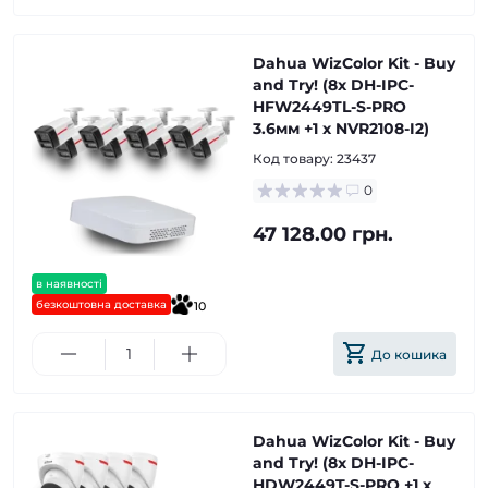
Dahua WizColor Kit - Buy
and Try! (8х DH-IPC-
HFW2449TL-S-PRO
3.6мм +1 х NVR2108-I2)
Код товару:
23437
0
47 128.00 грн.
в наявності
безкоштовна доставка
10
До кошика
Dahua WizColor Kit - Buy
and Try! (8х DH-IPC-
HDW2449T-S-PRO +1 х