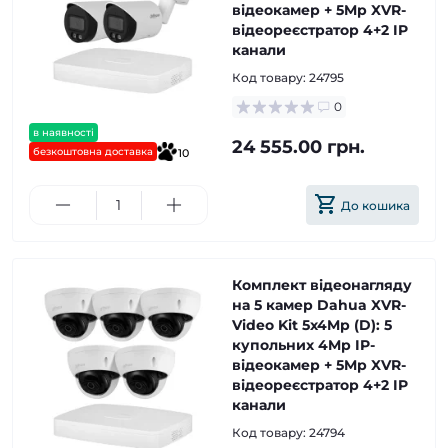
відеокамер + 5Mp XVR-
відеореєстратор 4+2 IP
канали
Код товару:
24795
0
в наявності
24 555.00 грн.
безкоштовна доставка
10
До кошика
Комплект відеонагляду
на 5 камер Dahua XVR-
Video Kit 5x4Mp (D): 5
купольних 4Mp IP-
відеокамер + 5Mp XVR-
відеореєстратор 4+2 IP
канали
Код товару:
24794