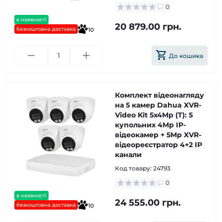
0
в наявності
20 879.00 грн.
безкоштовна доставка
10
До кошика
Комплект відеонагляду
на 5 камер Dahua XVR-
Video Kit 5x4Mp (T): 5
купольних 4Mp IP-
відеокамер + 5Mp XVR-
відеореєстратор 4+2 IP
канали
Код товару:
24793
0
в наявності
24 555.00 грн.
безкоштовна доставка
10