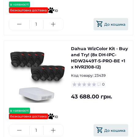
в наявності
безкоштовна доставка
10
До кошика
Dahua WizColor Kit - Buy
and Try! (8х DH-IPC-
HDW2449T-S-PRO-BE +1
х NVR2108-I2)
Код товару:
23439
0
43 688.00 грн.
в наявності
безкоштовна доставка
10
До кошика