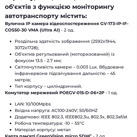
об'єктів з функцією моніторингу
автотранспорту містить:
Вулична IP камера відеоспостереження GV-173-IP-IF-
COS50-30 VMA (Ultra AI)
- 2 од.
Роздільна здатність зображення (2592x1944,
3072х1728);
Об'єктив регульований (моторизований) із
фокусом 13.5 - 2.7 мм;
Світлочутливість камери – 0.003 Lux. Вбудоване
інфрачервоне підсвічування дальністю – 45
метрів;
Тип корпусу – циліндричний.
Комутатор мережевий POEGV-015-D-06+2P
- 1 од.
LAN: 10/100Mpbs
Вхідна напруга: AC100-240V; 50/60HZ
Додатково: IEEE 802.3, IEEE802.3u, 802.3x, 802.3af/at
Робоча температура: -10 ~ 55°C
Матеріал корпусу: метал
Карта пам'яті GreenVision micro SDHC
- 2 од.