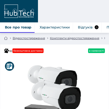
Все про товар
Характеристики
Відгуків
П
0
Відеоспостереження
Комплекти відеоспостереження
Ко
безкоштовна доставка
в наявності
10