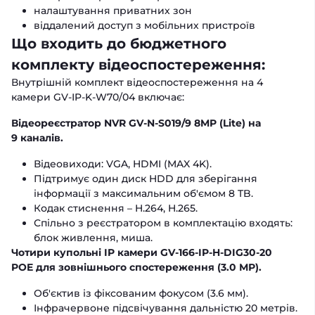
налаштування приватних зон
віддалений доступ з мобільних пристроїв
Що входить до бюджетного
комплекту відеоспостереження:
Внутрішній комплект відеоспостереження на 4
камери GV-IP-K-W70/04 включає:
Відеореєстратор NVR GV-N-S019/9 8MP (Lite)
на
9 каналів.
Відеовиходи: VGA, HDMI (MAX 4K).
Підтримує один диск HDD для зберігання
інформації з максимальним об'ємом 8 TB.
Кодак стиснення – H.264, H.265.
Спільно з реєстратором в комплектацію входять:
блок живлення, миша.
Чотири купольні IP камери GV-166-IP-H-DIG30-20
POE
для зовнішнього спостереження (3.0 МР).
Об'єктив із фіксованим фокусом (3.6 мм).
Інфрачервоне підсвічування дальністю 20 метрів.