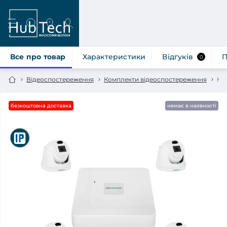
Все про товар
Характеристики
Відгуків
П
0
Відеоспостереження
Комплекти відеоспостереження
Ко
безкоштовна доставка
немає в наявності