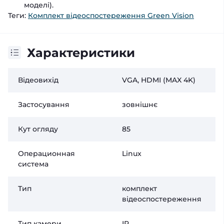
моделі).
Теги:
Комплект відеоспостереження Green Vision
Характеристики
Відеовихід
VGA, HDMI (MAX 4K)
Застосування
зовнішнє
Кут огляду
85
Операционная
Linux
система
Тип
комплект
відеоспостереження
Тип камери
IP