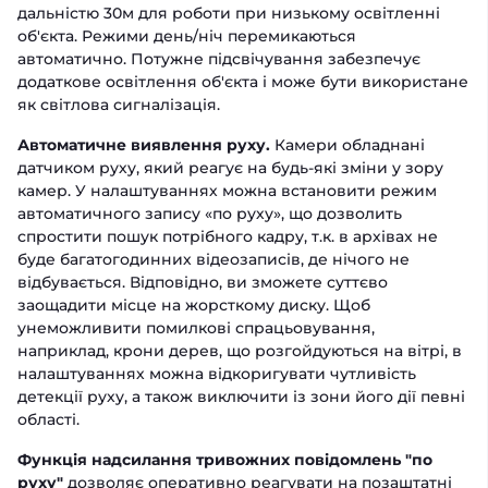
дальністю 30м для роботи при низькому освітленні
об'єкта. Режими день/ніч перемикаються
автоматично. Потужне підсвічування забезпечує
додаткове освітлення об'єкта і може бути використане
як світлова сигналізація.
Автоматичне виявлення руху.
Камери обладнані
датчиком руху, який реагує на будь-які зміни у зору
камер. У налаштуваннях можна встановити режим
автоматичного запису «по руху», що дозволить
спростити пошук потрібного кадру, т.к. в архівах не
буде багатогодинних відеозаписів, де нічого не
відбувається. Відповідно, ви зможете суттєво
заощадити місце на жорсткому диску. Щоб
унеможливити помилкові спрацьовування,
наприклад, крони дерев, що розгойдуються на вітрі, в
налаштуваннях можна відкоригувати чутливість
детекції руху, а також виключити із зони його дії певні
області.
Функція надсилання тривожних повідомлень "по
руху"
дозволяє оперативно реагувати на позаштатні