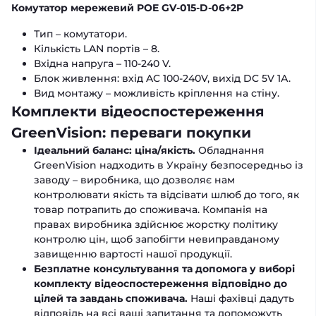
Комутатор мережевий POE GV-015-D-06+2P
Тип – комутатори.
Кількість LAN портів – 8.
Вхідна напруга – 110-240 V.
Блок живлення: вхід AC 100-240V, вихід DC 5V 1А.
Вид монтажу – можливість кріплення на стіну.
Комплекти відеоспостереження
GreenVision: переваги покупки
Ідеальний баланс: ціна/якість.
Обладнання
GreenVision надходить в Україну безпосередньо із
заводу – виробника, що дозволяє нам
контролювати якість та відсівати шлюб до того, як
товар потрапить до споживача. Компанія на
правах виробника здійснює жорстку політику
контролю цін, щоб запобігти невиправданому
завищенню вартості нашої продукції.
Безплатне консультування та допомога у виборі
комплекту відеоспостереження відповідно до
цілей та завдань споживача.
Наші фахівці дадуть
відповідь на всі ваші запитання та допоможуть