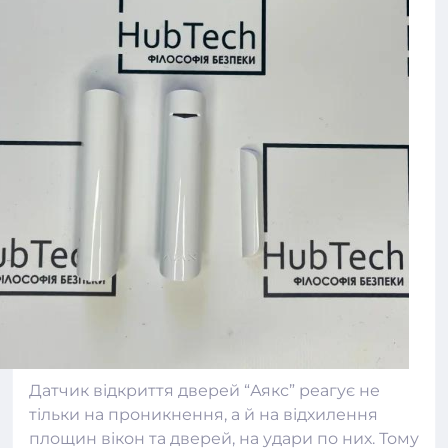
Датчик відкриття дверей “Аякс” реагує не
тільки на проникнення, а й на відхилення
площин вікон та дверей, на удари по них. Тому