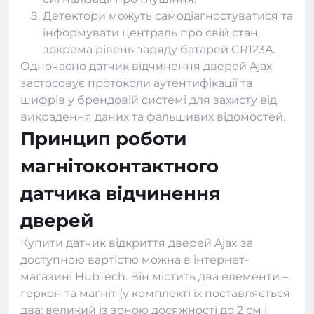
Детектори можуть самодіагностуватися та
інформувати централь про свій стан,
зокрема рівень заряду батарей CR123А.
Одночасно датчик відчинення дверей Ajax
застосовує протоколи аутентифікації та
шифрів у брендовій системі для захисту від
викрадення даних та фальшивих відомостей.
Принцип роботи
магнітоконтактного
датчика відчинення
дверей
Купити датчик відкриття дверей Ajax за
доступною вартістю можна в
інтернет-
магазині HubTech
. Він містить два елементи –
геркон та магніт (у комплекті їх поставляється
два: великий із зоною досяжності до 2 см і