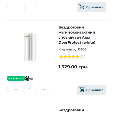
До кошика
Бездротовий
магнітоконтактний
сповіщувач Ajax
DoorProtect (white)
Код товару:
12608
1
1 329.00 грн.
в наявності
10
До кошика
Бездротовий