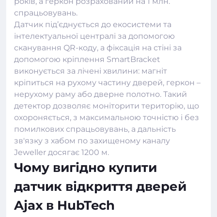
років, а геркон розрахований на 1 млн.
спрацьовувань.
Датчик під’єднується до екосистеми та
інтелектуальної централі за допомогою
сканування QR-коду, а фіксація на стіні за
допомогою кріплення SmartBracket
виконується за лічені хвилини: магніт
кріпиться на рухому частину дверей, геркон –
нерухому раму або дверне полотно. Такий
детектор дозволяє моніторити територію, що
охороняється, з максимальною точністю і без
помилкових спрацьовувань, а дальність
зв'язку з хабом по захищеному каналу
Jeweller досягає 1200 м.
Чому вигідно купити
датчик відкриття дверей
Ajax в HubTech