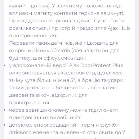
малий – до 1 см). У звичному положенні під
впливом магніту контакти геркона замкнуті.
При віддаленні геркона від магніту контакти
розмикаються, і пристрій повідомляє Ajax Hub
про проникнення.
Переваги таких датчиків, які підходять для
охорони різних об'єктів (для квартири, для
будинку, для офісу), очевидні:
у вдосконаленій версії Ajax DoorProtect Plus
використовується акселерометр, що фіксує
зміну кута більш ніж на 5°, вібрацію та удари;
такий детектор забезпечить навіть захист
дверей та вікон, відкритих для
провітрювання;
через зовнішню клему можна підключати
пристрої інших виробників;
детектор енергоощадний – термін служби
літієвого елемента живлення становить до 7