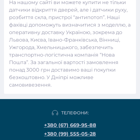
На нашому сайті ви можете купити не тільки
датчики відкриття дверей
, але і датчики руху,
розбиття скла, пристрої “антипотоп”. Наші
фахівці допоможуть визначитися з моделлю, а
оперативну доставку Україною, зокрема до
Львова, Києва, Івано-Франківська, Вінниці,
Ужгорода, Хмельницького, забезпечить
транспортно-логістична компанія “Нова
Пошта”. За загальної вартості замовлення
понад 3000 грн доставимо ваші покупки
безкоштовно. У Дніпрі можливе
самовивезення.
ТЕЛЕФОНИ:
+380 (67) 669-95-88
+380 (99) 555-05-28