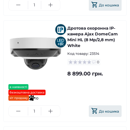
До кошика
Дротова охоронна IP-
камера Ajax DomeCam
Mini HL (8 Mp/2,8 mm)
White
Код товару:
23514
0
8 899.00 грн.
в наявності
безкоштовна доставка
хіт продажу
10
До кошика