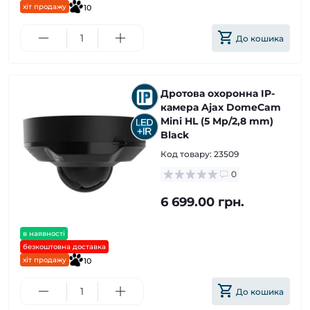
хіт продажу
10
До кошика
Дротова охоронна IP-
камера Ajax DomeCam
Mini HL (5 Mp/2,8 mm)
Black
Код товару:
23509
0
6 699.00 грн.
в наявності
безкоштовна доставка
хіт продажу
10
До кошика