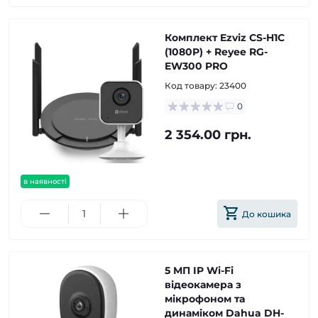
Комплект Ezviz CS-H1C
(1080P) + Reyee RG-
EW300 PRO
Код товару:
23400
0
2 354.00 грн.
в наявності
До кошика
5 МП IP Wi-Fi
відеокамера з
мікрофоном та
динаміком Dahua DH-