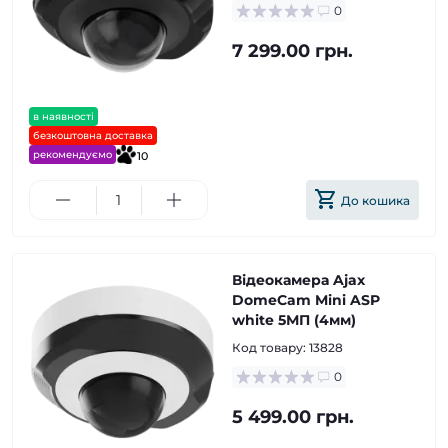
0
7 299.00 грн.
в наявності
безкоштовна доставка
рекомендуємо
10
До кошика
Відеокамера Ajax
DomeCam Mini ASP
white 5МП (4мм)
Код товару:
13828
0
5 499.00 грн.