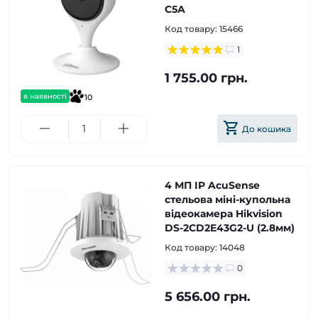
C5A
Код товару:
15466
1
1 755.00 грн.
в наявності
10
До кошика
4 МП IP AcuSense
стельова міні-купольна
відеокамера Hikvision
DS-2CD2E43G2-U (2.8мм)
Код товару:
14048
0
5 656.00 грн.