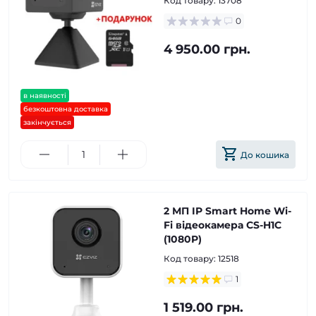
Код товару:
13708
0
4 950.00 грн.
в наявності
безкоштовна доставка
закінчується
До кошика
2 МП IP Smart Home Wi-
Fi відеокамера CS-H1C
(1080P)
Код товару:
12518
1
1 519.00 грн.