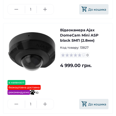
До кошика
Відеокамера Ajax
DomeCam Mini ASP
black 5МП (2.8мм)
Код товару:
13827
0
4 999.00 грн.
в наявності
безкоштовна доставка
рекомендуємо
10
До кошика