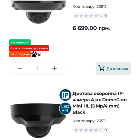
Код товару:
23512
0
6 699.00 грн.
в наявності
безкоштовна доставка
хіт продажу
10
До кошика
Дротова охоронна IP-
камера Ajax DomeCam
Mini HL (5 Mp/4 mm)
Black
Код товару:
23511
0