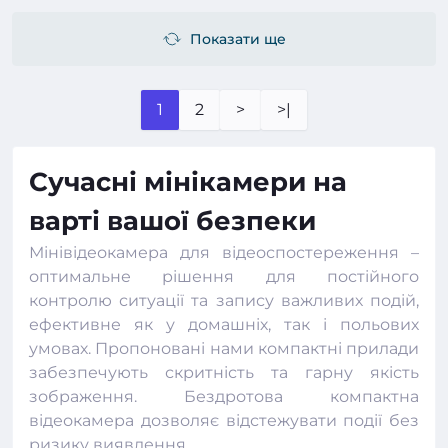
Показати ще
1
2
>
>|
Сучасні мінікамери на
варті вашої безпеки
Мінівідеокамера для відеоспостереження –
оптимальне рішення для постійного
контролю ситуації та запису важливих подій,
ефективне як у домашніх, так і польових
умовах. Пропоновані нами компактні прилади
забезпечують скритність та гарну якість
зображення. Бездротова компактна
відеокамера
дозволяє відстежувати події без
ризику виявлення.