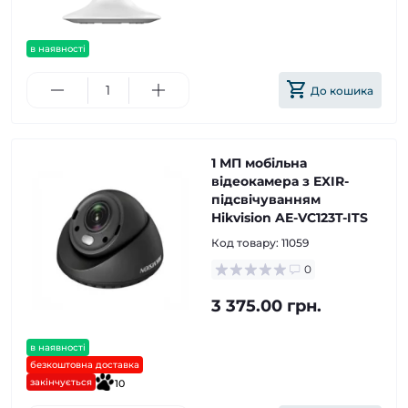
в наявності
До кошика
1 МП мобільна
відеокамера з EXIR-
підсвічуванням
Hikvision AE-VC123T-ITS
Код товару:
11059
0
3 375.00 грн.
в наявності
безкоштовна доставка
закінчується
10