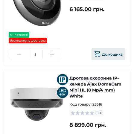
6 165.00 грн.
в наявності
безкоштовна доставка
До кошика
Дротова охоронна IP-
камера Ajax DomeCam
Mini HL (8 Mp/4 mm)
White
Код товару:
23516
0
8 899.00 грн.