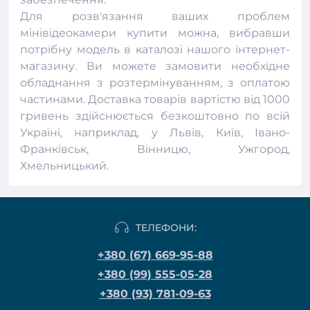
Для розв'язання ваших проблем
мінівідеокамери купити можна, вибравши
потрібну модель в каталозі нашого
інтернет-
магазину
. Ви можете замовити необхідне
обладнання з розтермінуванням, з оплатою
частинами. Доставка товарів вартістю від 1000
гривень здійснюється безкоштовно по всій
Україні, наприклад, у Львів, Київ, Івано-
Франківськ, Вінницю, Ужгород,
Хмельницький.
ТЕЛЕФОНИ:
+380 (67) 669-95-88
+380 (99) 555-05-28
+380 (93) 781-09-63