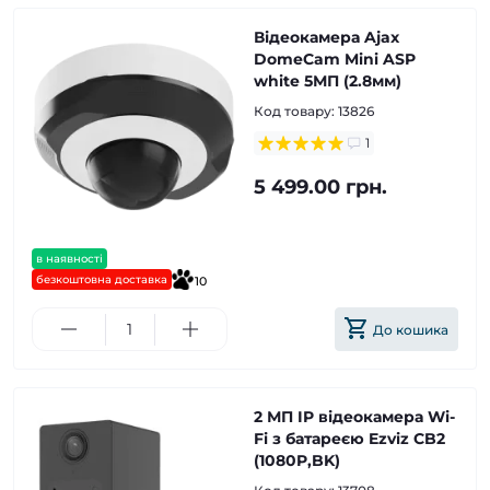
Відеокамера Ajax
DomeCam Mini ASP
white 5МП (2.8мм)
Код товару:
13826
1
5 499.00 грн.
в наявності
безкоштовна доставка
10
До кошика
2 МП IP відеокамера Wi-
Fi з батареєю Ezviz CB2
(1080P,BK)