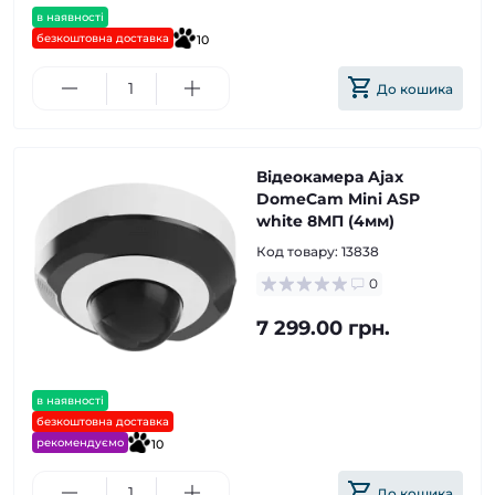
в наявності
безкоштовна доставка
10
До кошика
Відеокамера Ajax
DomeCam Mini ASP
white 8МП (4мм)
Код товару:
13838
0
7 299.00 грн.
в наявності
безкоштовна доставка
рекомендуємо
10
До кошика