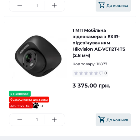
До кошика
1 МП Мобільна
відеокамера з EXIR-
підсвічуванням
Hikvision AE-VC112T-ITS
(2.8 мм)
Код товару:
10877
0
3 375.00 грн.
в наявності
безкоштовна доставка
закінчується
10
До кошика