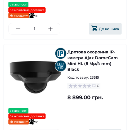
в наявності
безкоштовна доставка
хіт продажу
10
До кошика
Дротова охоронна IP-
камера Ajax DomeCam
Mini HL (8 Mp/4 mm)
Black
Код товару:
23515
0
8 899.00 грн.
в наявності
безкоштовна доставка
хіт продажу
10