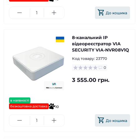
До кошика
8-канальний IP
відеореєстратор VIA
SECURITY VIA-NVR08V1Q
Код товару:
23770
0
3 555.00 грн.
в наявності
безкоштовна доставка
10
До кошика