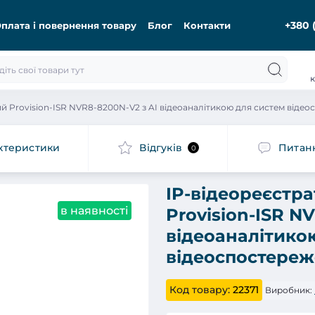
+380 
плата і повернення товару
Блог
Контакти
к
й Provision-ISR NVR8-8200N-V2 з AI відеоаналітикою для систем віде
ктеристики
Відгуків
Питан
0
IP-відеореєстр
в наявності
Provision-ISR N
відеоаналітико
відеоспостере
Код товару:
22371
Виробник: