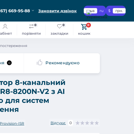
(67) 669-95-88
Замовити дзвінок
ua
ru
$
грн.
0
0
0
абінет
порівняти
закладки
кошик
оспостереження
ня
Рекомендуємо
0
атор 8-канальний
VR8-8200N-V2 з AI
ю для систем
ження
Відгуки:
0
Provision-ISR