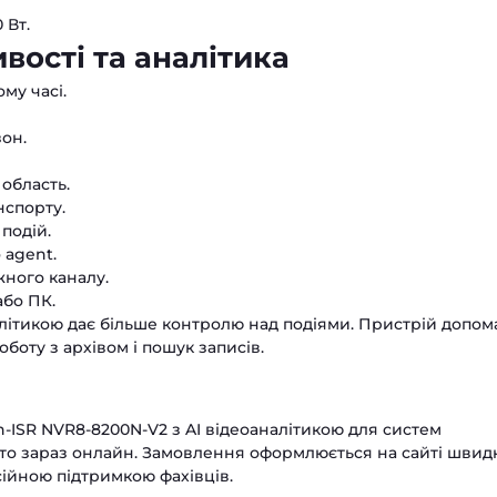
 Вт.
вості та аналітика
му часі.
зон.
область.
нспорту.
подій.
 agent.
ного каналу.
або ПК.
літикою дає більше контролю над подіями. Пристрій допом
оботу з архівом і пошук записів.
n-ISR NVR8-8200N-V2 з AI відеоаналітикою для систем
о зараз онлайн. Замовлення оформлюється на сайті швидк
сійною підтримкою фахівців.