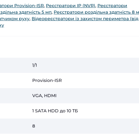
атори Provision-ISR
,
Реєстратори IP (NVR)
,
Реєстратори
здільна здатність 5 мп
,
Реєстратори роздільна здатність 8 
атчиком руху
,
Відеореєстратори із захистом периметра (від
ху
1/1
Provision-ISR
VGA, HDMI
1 SATA HDD до 10 ТБ
8