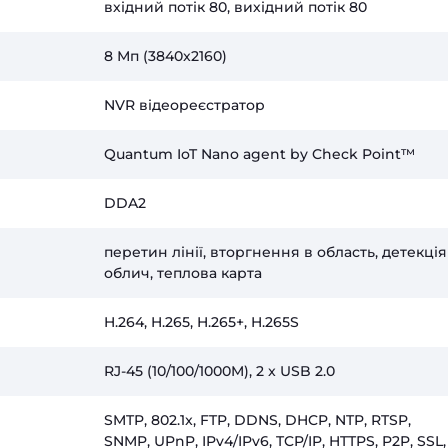
вхідний потік 80, вихідний потік 80
8 Мп (3840x2160)
NVR відеореєстратор
Quantum IoT Nano agent by Check Point™
DDA2
перетин лінії, вторгнення в область, детекція
облич, теплова карта
H.264, H.265, H.265+, H.265S
RJ-45 (10/100/1000M), 2 x USB 2.0
SMTP, 802.1x, FTP, DDNS, DHCP, NTP, RTSP,
SNMP, UPnP, IPv4/IPv6, TCP/IP, HTTPS, P2P, SSL,