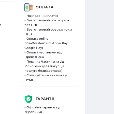
ОПЛАТА
- Накладений платіж
- Безготівковий розрахунок
є
без ПДВ
- Безготівковий розрахунок з
х
ПДВ
- Оплата online
(Visa/MasterCard, Apple Pay,
Google Pay)
- Оплата частинами від
ПриватБанк
- Покупка Частинами від
МоноБанк (для покупців
послуга безвідсоткова)
- Сплачуйте частинами від
ПУМБ
ГАРАНТІЇ
- Офіційна гарантія від
виробника