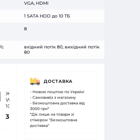
VGA, HDMI
1 SATA HDD до 10 ТБ
8
/с
вхідний потік 80, вихідний потік
80
ДОСТАВКА
- Новою поштою по Україні
Жесткий диск внутренний
Жорсткий
- Самовивіз з магазину
Western Digital WD102PURP
Western 
- Безкоштовна доставка від
10Тб
64
3000 грн*
*Діє лише на товари зі
35 775.00 грн.
4 243.0
стікером "Безкоштовна
доставка"