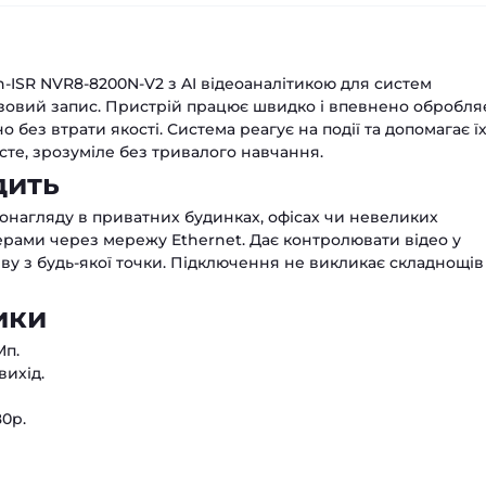
n-ISR NVR8-8200N-V2 з AI відеоаналітикою для систем
азовий запис. Пристрій працює швидко і впевнено обробля
о без втрати якості. Система реагує на події та допомагає ї
сте, зрозуміле без тривалого навчання.
дить
онагляду в приватних будинках, офісах чи невеликих
мерами через мережу Ethernet. Дає контролювати відео у
іву з будь-якої точки. Підключення не викликає складнощів
ики
Мп.
вихід.
80p.