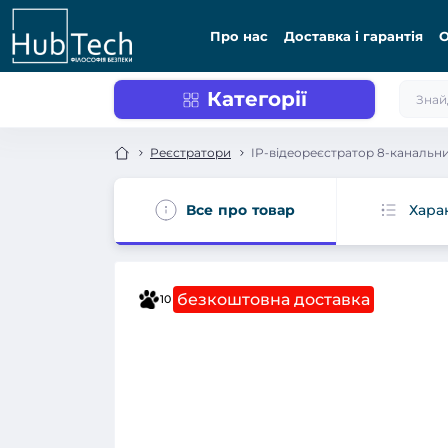
Про нас
Доставка і гарантія
О
Категорії
Реєстратори
IP-відеореєстратор 8-канальни
Все про товар
Хара
безкоштовна доставка
10