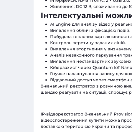
Інтерфейси: RJ45 1 Гбіт/с, 2 × USB 2.0.
Живлення: DC 12 В, споживання до 10
Інтелектуальні можли
AI Engine для аналізу відео у реально
Виявлення облич з фіксацією подій.
Побудова теплових карт активності 
Контроль перетину заданих ліній.
Виявлення вторгнення у визначену 
Аналіз незаконного паркування тра
Виявлення нестандартних звукових 
Кіберзахист через Quantum IoT Nano
Гнучке налаштування запису для кож
Віддалений доступ через смартфон 
8-канальний реєстратор з розумною ана
швидко реагувати на ситуації, спрощує р
IP-відеореєстратор 8-канальний Provisio
відеоспостереження купити можна прост
доставкою територією України та профе