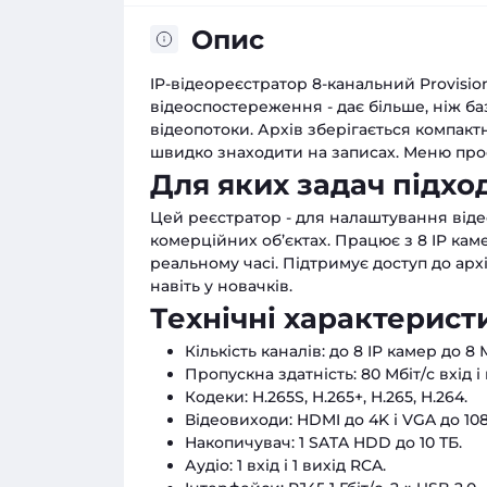
Опис
IP-відеореєстратор 8-канальний Provisio
відеоспостереження - дає більше, ніж б
відеопотоки. Архів зберігається компактн
швидко знаходити на записах. Меню про
Для яких задач підхо
Цей реєстратор - для налаштування віде
комерційних об’єктах. Працює з 8 IP ка
реальному часі. Підтримує доступ до арх
навіть у новачків.
Технічні характерист
Кількість каналів: до 8 IP камер до 8 
Пропускна здатність: 80 Мбіт/с вхід і 
Кодеки: H.265S, H.265+, H.265, H.264.
Відеовиходи: HDMI до 4K і VGA до 10
Накопичувач: 1 SATA HDD до 10 ТБ.
Аудіо: 1 вхід і 1 вихід RCA.