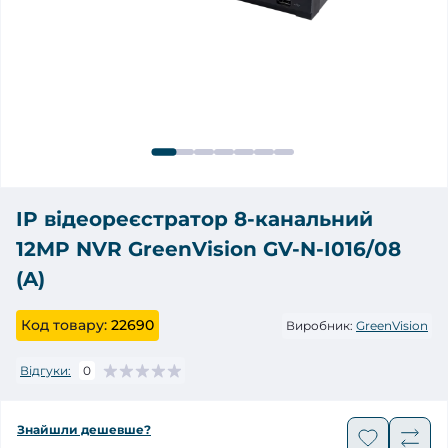
IP відеореєстратор 8-канальний
12MP NVR GreenVision GV-N-I016/08
(A)
Код товару:
22690
Виробник:
GreenVision
Відгуки:
0
Знайшли дешевше?