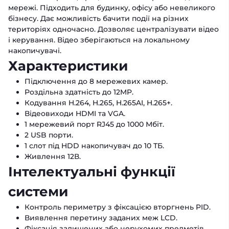
мережі. Підходить для будинку, офісу або невеликого
бізнесу. Дає можливість бачити події на різних
територіях одночасно. Дозволяє централізувати відео
і керування. Відео зберігаються на локальному
накопичувачі.
Характеристики
Підключення до 8 мережевих камер.
Роздільна здатність до 12MP.
Кодування H.264, H.265, H.265AI, H.265+.
Відеовиходи HDMI та VGA.
1 мережевий порт RJ45 до 1000 Мбіт.
2 USB порти.
1 слот під HDD накопичувач до 10 ТБ.
Живлення 12В.
Інтелектуальні функції
системи
Контроль периметру з фіксацією вторгнень PID.
Виявлення перетину заданих меж LCD.
Фіксація залишених або нерухомих предметів