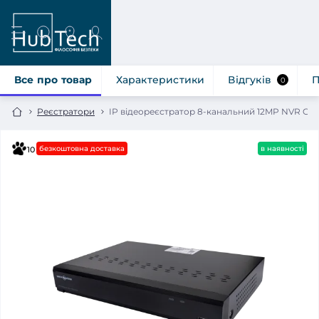
Все про товар
Характеристики
Відгуків
П
0
Реєстратори
IP відеореєстратор 8-канальний 12MP NVR Gree
безкоштовна доставка
в наявності
10