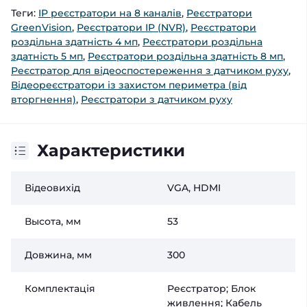
Теги:
IP реєстратори на 8 каналів
,
Реєстратори
GreenVision
,
Реєстратори IP (NVR)
,
Реєстратори
роздільна здатність 4 мп
,
Реєстратори роздільна
здатність 5 мп
,
Реєстратори роздільна здатність 8 мп
,
Реєстратор для відеоспостереження з датчиком руху
,
Відеореєстратори із захистом периметра (від
вторгнення)
,
Реєстратори з датчиком руху
Характеристики
Відеовихід
VGA, HDMI
Высота, мм
53
Довжина, мм
300
Комплектація
Реєстратор; Блок
живлення; Кабель