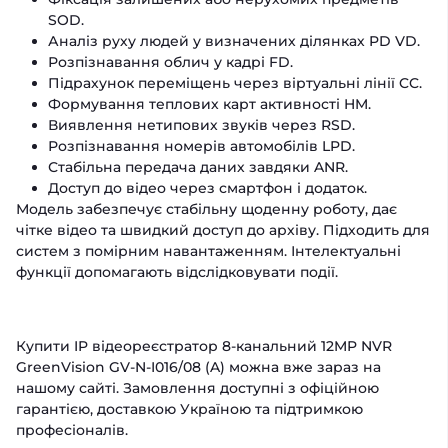
SOD.
Аналіз руху людей у визначених ділянках PD VD.
Розпізнавання облич у кадрі FD.
Підрахунок переміщень через віртуальні лінії CC.
Формування теплових карт активності HM.
Виявлення нетипових звуків через RSD.
Розпізнавання номерів автомобілів LPD.
Стабільна передача даних завдяки ANR.
Доступ до відео через смартфон і додаток.
Модель забезпечує стабільну щоденну роботу, дає
чітке відео та швидкий доступ до архіву. Підходить для
систем з помірним навантаженням. Інтелектуальні
функції допомагають відслідковувати події.
Купити IP відеореєстратор 8-канальний 12MP NVR
GreenVision GV-N-I016/08 (A) можна вже зараз на
нашому сайті. Замовлення доступні з офіційною
гарантією, доставкою Україною та підтримкою
професіоналів.