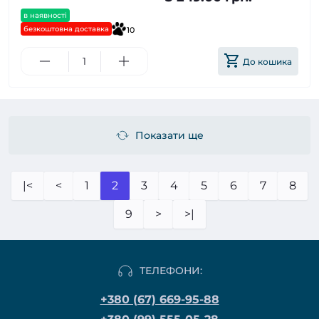
в наявності
безкоштовна доставка
10
До кошика
Показати ще
|<
<
1
2
3
4
5
6
7
8
9
>
>|
ТЕЛЕФОНИ:
+380 (67) 669-95-88