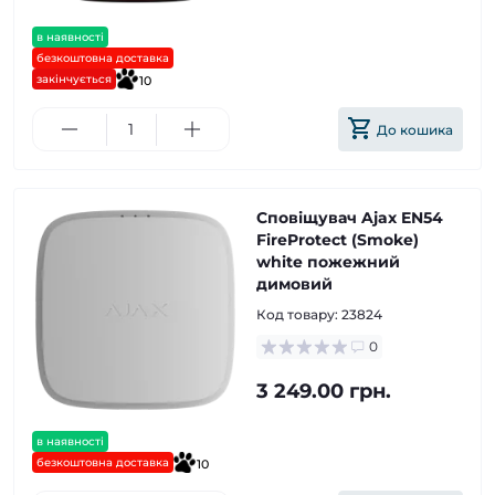
в наявності
безкоштовна доставка
закінчується
10
До кошика
Сповіщувач Ajax EN54
FireProtect (Smoke)
white пожежний
димовий
Код товару:
23824
0
3 249.00 грн.
в наявності
безкоштовна доставка
10