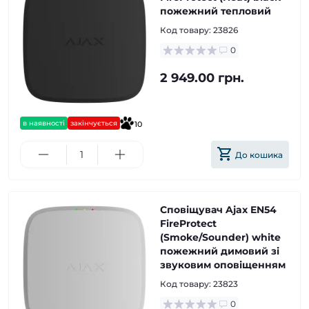
пожежний тепловий
Код товару:
23826
0
2 949.00 грн.
в наявності
закінчується
10
До кошика
Сповіщувач Ajax EN54
FireProtect
(Smoke/Sounder) white
пожежний димовий зі
звуковим оповіщенням
Код товару:
23823
0