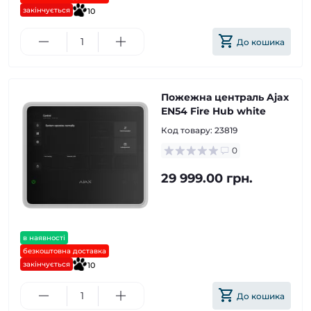
закінчується
10
До кошика
Пожежна централь Ajax
EN54 Fire Hub white
Код товару:
23819
0
29 999.00 грн.
в наявності
безкоштовна доставка
закінчується
10
До кошика