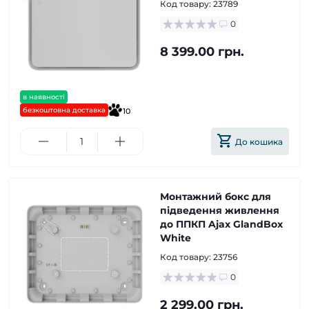
Код товару:
23789
0
8 399.00 грн.
в наявності
безкоштовна доставка
10
До кошика
Монтажний бокс для
підведення живлення
до ППКП Ajax GlandBox
White
Код товару:
23756
0
2 299.00 грн.