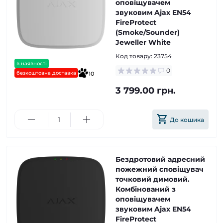
оповіщувачем
звуковим Ajax EN54
FireProtect
(Smoke/Sounder)
Jeweller White
Код товару:
23754
в наявності
0
безкоштовна доставка
10
3 799.00 грн.
До кошика
Бездротовий адресний
пожежний сповіщувач
точковий димовий.
Комбінований з
оповіщувачем
звуковим Ajax EN54
FireProtect