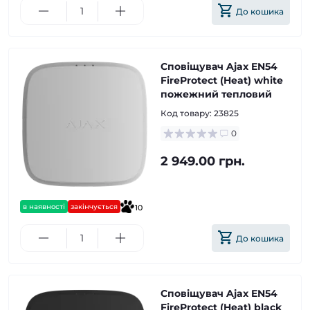
До кошика
Сповіщувач Ajax EN54
FireProtect (Heat) white
пожежний тепловий
Код товару:
23825
0
2 949.00 грн.
в наявності
закінчується
10
До кошика
Сповіщувач Ajax EN54
FireProtect (Heat) black