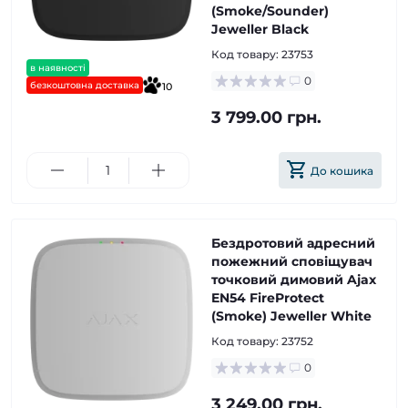
(Smoke/Sounder)
Jeweller Black
Код товару:
23753
в наявності
0
безкоштовна доставка
10
3 799.00 грн.
До кошика
Бездротовий адресний
пожежний сповіщувач
точковий димовий Ajax
EN54 FireProtect
(Smoke) Jeweller White
Код товару:
23752
0
3 249.00 грн.