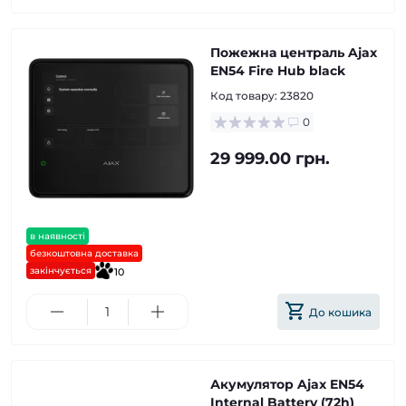
Пожежна централь Ajax
EN54 Fire Hub black
Код товару:
23820
0
29 999.00 грн.
в наявності
безкоштовна доставка
закінчується
10
До кошика
Акумулятор Ajax EN54
Internal Battery (72h)