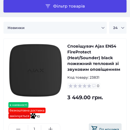
Фільтр товарів
Сповіщувач Ajax EN54
FireProtect
(Heat/Sounder) black
пожежний тепловий зі
звуковим оповіщенням
Код товару:
23831
0
3 449.00 грн.
в наявності
безкоштовна доставка
закінчується
10
До кошика