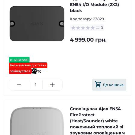
EN54 I/O Module (2X2)
black
Код товару:
23829
0
4 999.00 грн.
в наявності
безкоштовна доставка
закінчується
10
До кошика
Сповіщувач Ajax EN54
FireProtect
(Heat/Sounder) white
пожежний тепловий зі
звуковим оповіщенням