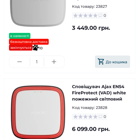
Код товару:
23827
0
3 449.00 грн.
в наявності
безкоштовна доставка
закінчується
10
До кошика
Cповіщувач Ajax EN54
FireProtect (VAD) white
пожежний світловий
Код товару:
23828
0
6 099.00 грн.