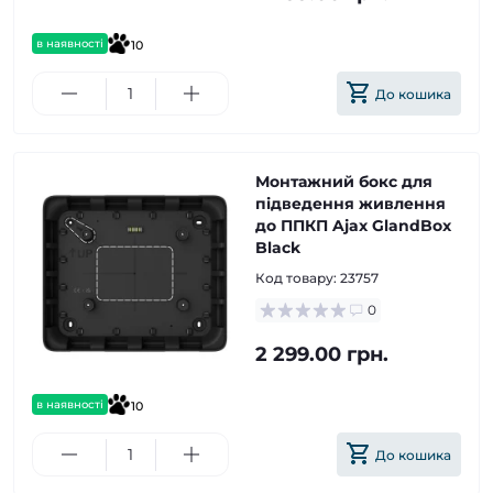
в наявності
10
До кошика
Монтажний бокс для
підведення живлення
до ППКП Ajax GlandBox
Black
Код товару:
23757
0
2 299.00 грн.
в наявності
10
До кошика