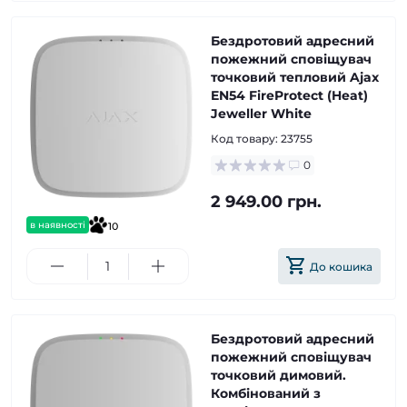
Бездротовий адресний
пожежний сповіщувач
точковий тепловий Ajax
EN54 FireProtect (Heat)
Jeweller White
Код товару:
23755
0
2 949.00 грн.
в наявності
10
До кошика
Бездротовий адресний
пожежний сповіщувач
точковий димовий.
Комбінований з