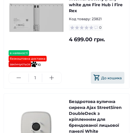
white для Fire Hub і Fire
Rex
Код товару:
23821
0
4 699.00 грн.
в наявності
безкоштовна доставка
закінчується
10
До кошика
Бездротова вулична
сирена Ajax StreetSiren
DoubleDeck з
кріпленням для
брендованої лицьової
панелі White