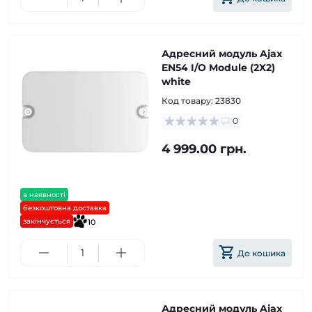
Адресний модуль Ajax
EN54 I/O Module (2X2)
white
Код товару:
23830
0
4 999.00 грн.
в наявності
безкоштовна доставка
закінчується
10
До кошика
Адресний модуль Ajax