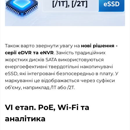
Також варто звернути увагу на
нові рішення -
серії eDVR та eNVR
. Замість традиційних
жорстких дисків SATA використовуються
енергоефективні твердотільні накопичувачі
eSSD, які інтегровані безпосередньо в плату. У
маркуванні це відображається через суфікси
об’єму, наприклад /1T або /2T.
VI етап. PoE, Wi-Fi та
аналітика