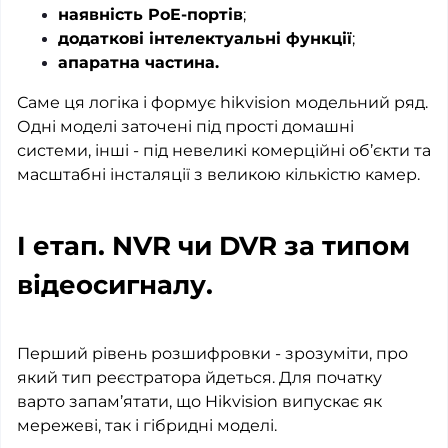
наявність PoE-портів
;
додаткові інтелектуальні функції
;
апаратна частина.
Саме ця логіка і формує hikvision модельний ряд.
Одні моделі заточені під прості домашні
системи, інші - під невеликі комерційні об’єкти та
масштабні інсталяції з великою кількістю камер.
I етап. NVR чи DVR за типом
відеосигналу.
Перший рівень розшифровки - зрозуміти, про
який тип реєстратора йдеться. Для початку
варто запам’ятати, що Hikvision випускає як
мережеві, так і гібридні моделі.