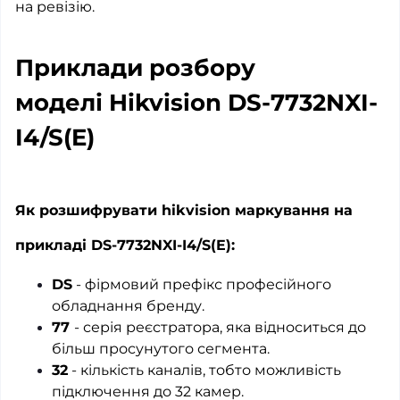
на ревізію.
Приклади розбору
моделі Hikvision DS-7732NXI-
I4/S(E)
Як розшифрувати hikvision маркування на
прикладі DS-7732NXI-I4/S(E)
:
DS
- фірмовий префікс професійного
обладнання бренду.
77
- серія реєстратора, яка відноситься до
більш просунутого сегмента.
32
- кількість каналів, тобто можливість
підключення до 32 камер.