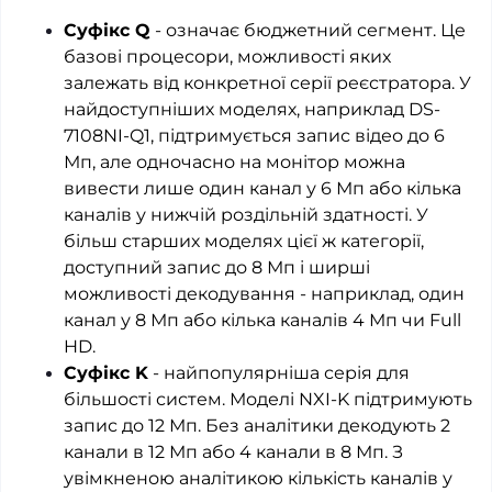
Суфікс Q
- означає бюджетний сегмент. Це
базові процесори, можливості яких
залежать від конкретної серії реєстратора. У
найдоступніших моделях, наприклад DS-
7108NI-Q1, підтримується запис відео до 6
Мп, але одночасно на монітор можна
вивести лише один канал у 6 Мп або кілька
каналів у нижчій роздільній здатності. У
більш старших моделях цієї ж категорії,
доступний запис до 8 Мп і ширші
можливості декодування - наприклад, один
канал у 8 Мп або кілька каналів 4 Мп чи Full
HD.
Суфікс K
- найпопулярніша серія для
більшості систем. Моделі NXI-K підтримують
запис до 12 Мп. Без аналітики декодують 2
канали в 12 Мп або 4 канали в 8 Мп. З
увімкненою аналітикою кількість каналів у