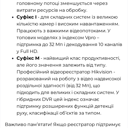
головному потоці зменшується через
витрати ресурсів на обробку.
Суфікс I
- для складних систем із великою
кількістю камер і високим навантаженням.
Працюють з важкими відеопотоками. У
топових моделях з індексом Vpro –
підтримка до 32 Мп і декодування 10 каналів
у Full HD.
Суфікс M
- найвищий клас продуктивності,
але його значення залежить від типу.
Професійний відеореєстратор Hikvision -
розрахований на роботу з відео надвисокої
роздільної здатності (від 32 Мп), що
підходить для великих і складних систем. У
гібридних DVR цей індекс означає
підтримку розширених функцій детекції
руху, класифікації об’єктів за типом.
Важливо пам’ятати! Якщо реєстратор підтримує