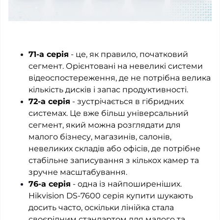
71-а серія
- це, як правило, початковий
сегмент. Орієнтовані на невеликі системи
відеоспостереження, де не потрібна велика
кількість дисків і запас продуктивності.
72-а серія
- зустрічається в гібридних
системах. Це вже більш універсальний
сегмент, який можна розглядати для
малого бізнесу, магазинів, салонів,
невеликих складів або офісів, де потрібне
стабільне записування з кількох камер та
зручне масштабування.
76-а серія
- одна із найпоширеніших.
Hikvision DS-7600 серія купити шукають
досить часто, оскільки лінійка стала
своєрідним стандартом для малого та