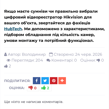
Якщо маєте сумніви чи правильно вибрали
цифровий відеореєстратор Hikvision для
вашого об’єкта, звертайтеся до фахівців
HubTech
. Ми допоможемо з характеристиками,
підбором обладнання під кількість камер,
умови монтажу та потрібний функціонал.
Автор:
Володимир
Створено: 24 черв. 2026
Перегляди: 204
Коментарі: 0
Оцінки:
0
2
ПОДІЛИТИСЯ:
ОЦІНКА:
0
2
Ще ніхто не написав коментарів.