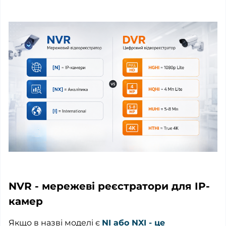
NVR - мережеві реєстратори для IP-
камер
Якщо в назві моделі є
NI або NXI - це