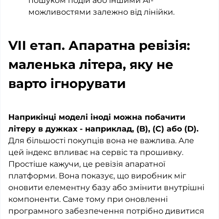
пошуком подій або іншими AI-
можливостями залежно від лінійки.
VII етап. Апаратна ревізія:
маленька літера, яку не
варто ігнорувати
Наприкінці моделі іноді можна побачити
літеру в дужках - наприклад, (B), (C) або (D).
Для більшості покупців вона не важлива. Але
цей індекс впливає на сервіс та прошивку.
Простіше кажучи, це ревізія апаратної
платформи. Вона показує, що виробник міг
оновити елементну базу або змінити внутрішні
компоненти. Саме тому при оновленні
програмного забезпечення потрібно дивитися