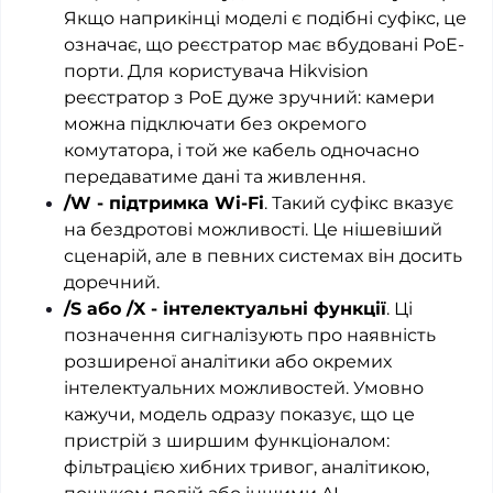
Якщо наприкінці моделі є подібні суфікс, це
означає, що реєстратор має вбудовані PoE-
порти. Для користувача Hikvision
реєстратор з PoE дуже зручний: камери
можна підключати без окремого
комутатора, і той же кабель одночасно
передаватиме дані та живлення.
/W - підтримка Wi-Fi
. Такий суфікс вказує
на бездротові можливості. Це нішевіший
сценарій, але в певних системах він досить
доречний.
/S або /X - інтелектуальні функції
. Ці
позначення сигналізують про наявність
розширеної аналітики або окремих
інтелектуальних можливостей. Умовно
кажучи, модель одразу показує, що це
пристрій з ширшим функціоналом:
фільтрацією хибних тривог, аналітикою,