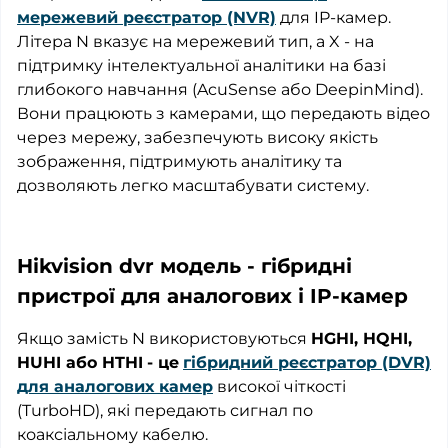
мережевий реєстратор (NVR)
для IP-камер.
Літера N вказує на мережевий тип, а X - на
підтримку інтелектуальної аналітики на базі
глибокого навчання (AcuSense або DeepinMind).
Вони працюють з камерами, що передають відео
через мережу, забезпечують високу якість
зображення, підтримують аналітику та
дозволяють легко масштабувати систему.
Hikvision dvr модель - гібридні
пристрої для аналогових і IP-камер
Якщо замість N використовуються
HGHI, HQHI,
HUHI або HTHI
- це
гібридний реєстратор (DVR)
для аналогових камер
високої чіткості
(TurboHD), які передають сигнал по
коаксіальному кабелю.