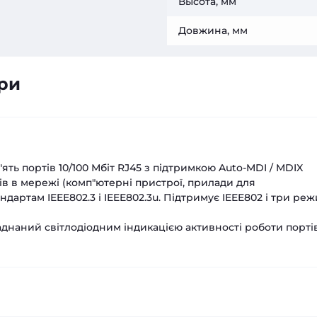
Высота, мм
Довжина, мм
ри
ть портів 10/100 Мбіт RJ45 з підтримкою Auto-MDI / MDIX
ів в мережі (комп"ютерні пристрої, прилади для
андартам IEEE802.3 і IEEE802.3u. Підтримує IEEE802 і три ре
наний світлодіодним індикацією активності роботи портів