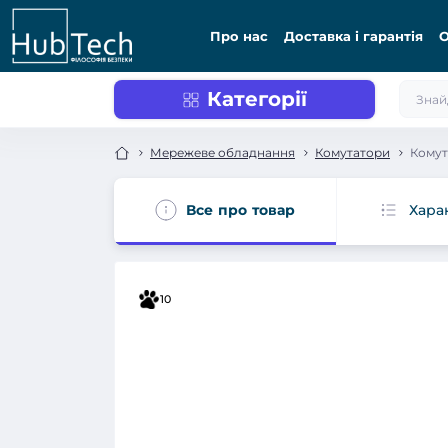
Про нас
Доставка і гарантія
О
Категорії
Мережеве обладнання
Комутатори
Комут
Все про товар
Хара
10