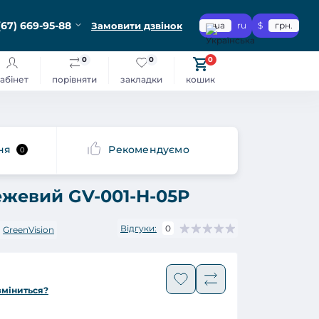
(67) 669-95-88
Замовити дзвінок
ua
ru
$
грн.
0
0
0
абінет
порівняти
закладки
кошик
ня
Рекомендуємо
0
жевий GV-001-H-05P
Відгуки:
0
:
GreenVision
зміниться?