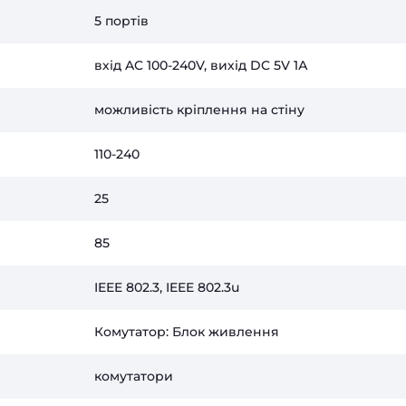
5 портів
вхід AC 100-240V, вихід DC 5V 1А
можливість кріплення на стіну
110-240
25
85
IEEE 802.3, IEEE 802.3u
Комутатор: Блок живлення
комутатори