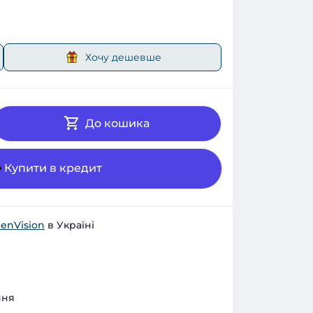
Хочу дешевше
До кошика
Купити в кредит
enVision
в Україні
ння