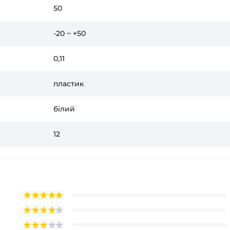
50
-20 ~ +50
0,11
пластик
білий
12