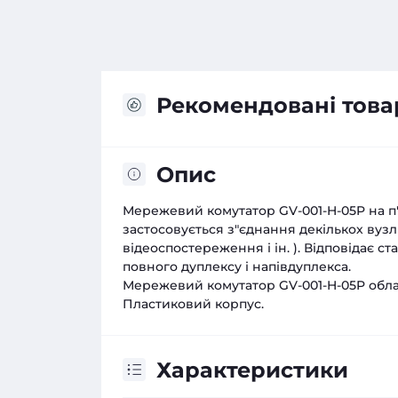
Рекомендовані това
Опис
Мережевий комутатор GV-001-H-05P на п"я
застосовується з"єднання декількох вузл
відеоспостереження і ін. ). Відповідає ст
повного дуплексу і напівдуплекса.
Мережевий комутатор GV-001-H-05P облад
Пластиковий корпус.
Характеристики