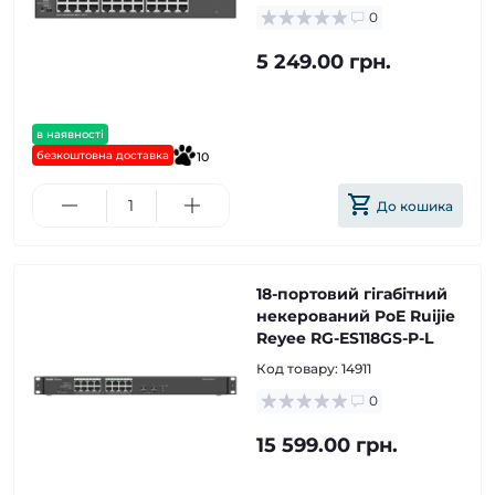
0
5 249.00 грн.
в наявності
безкоштовна доставка
10
До кошика
18-портовий гігабітний
некерований PoE Ruijie
Reyee RG-ES118GS-P-L
Код товару:
14911
0
15 599.00 грн.