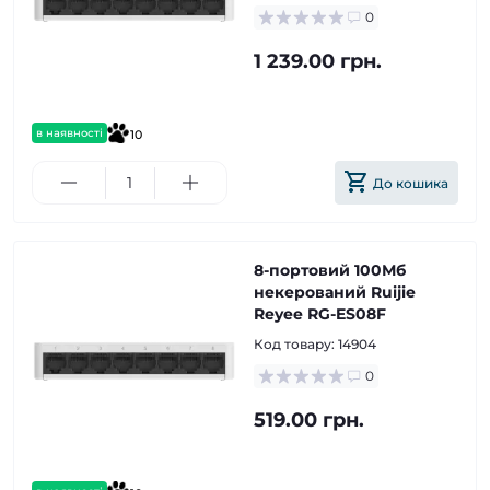
0
1 239.00 грн.
в наявності
10
До кошика
8-портовий 100Мб
некерований Ruijie
Reyee RG-ES08F
Код товару:
14904
0
519.00 грн.