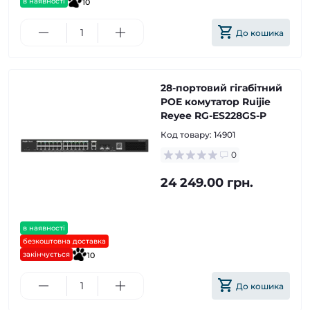
в наявності
10
До кошика
28-портовий гігабітний
POE комутатор Ruijie
Reyee RG-ES228GS-P
Код товару:
14901
0
24 249.00 грн.
в наявності
безкоштовна доставка
закінчується
10
До кошика