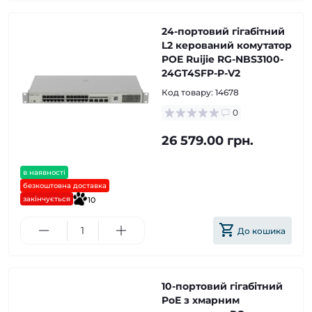
24-портовий гігабітний
L2 керований комутатор
POE Ruijie RG-NBS3100-
24GT4SFP-P-V2
Код товару:
14678
0
26 579.00 грн.
в наявності
безкоштовна доставка
закінчується
10
До кошика
10-портовий гігабітний
PoE з хмарним