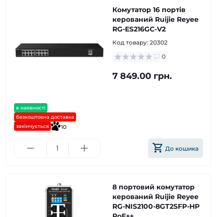
Комутатор 16 портів
керований Ruijie Reyee
RG-ES216GC-V2
Код товару:
20302
0
7 849.00 грн.
в наявності
безкоштовна доставка
закінчується
10
До кошика
8 портовий комутатор
керований Ruijie Reyee
RG-NIS2100-8GT2SFP-HP
PoE++