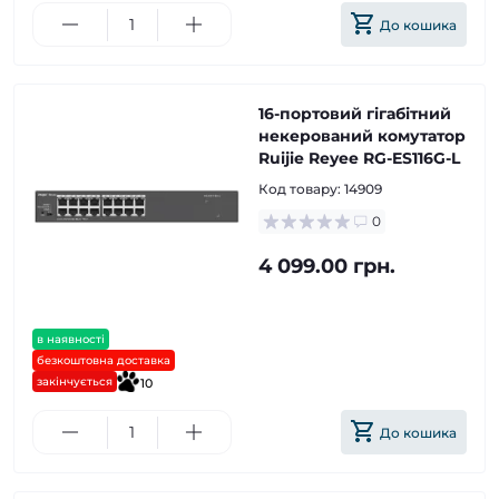
До кошика
16-портовий гігабітний
некерований комутатор
Ruijie Reyee RG-ES116G-L
Код товару:
14909
0
4 099.00 грн.
в наявності
безкоштовна доставка
закінчується
10
До кошика