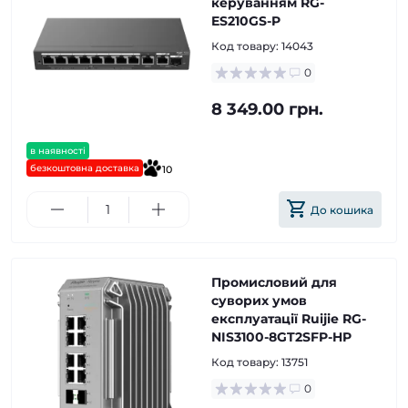
керуванням RG-
ES210GS-P
Код товару:
14043
0
8 349.00 грн.
в наявності
безкоштовна доставка
10
До кошика
Промисловий для
суворих умов
експлуатації Ruijie RG-
NIS3100-8GT2SFP-HP
Код товару:
13751
0