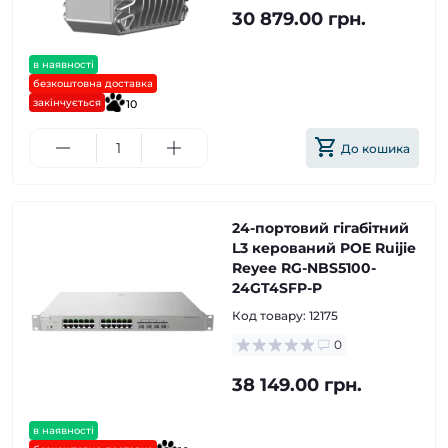
30 879.00 грн.
в наявності
безкоштовна доставка
закінчується
10
До кошика
24-портовий гігабітний
L3 керований POE Ruijie
Reyee RG-NBS5100-
24GT4SFP-P
Код товару:
12175
0
38 149.00 грн.
в наявності