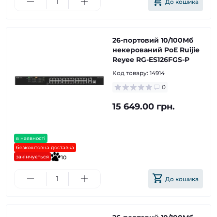
До кошика
26-портовий 10/100Мб
некерований PoE Ruijie
Reyee RG-ES126FGS-P
Код товару:
14914
0
15 649.00 грн.
в наявності
безкоштовна доставка
закінчується
10
До кошика