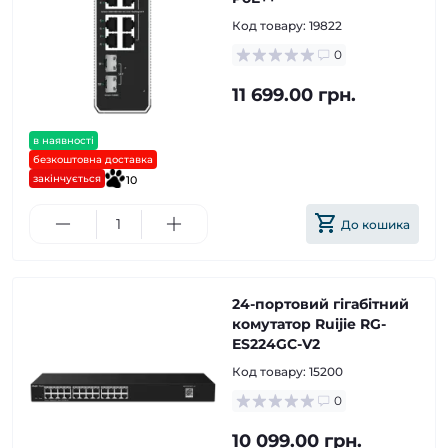
Код товару:
19822
0
11 699.00 грн.
в наявності
безкоштовна доставка
закінчується
10
До кошика
24-портовий гігабітний
комутатор Ruijie RG-
ES224GC-V2
Код товару:
15200
0
10 099.00 грн.