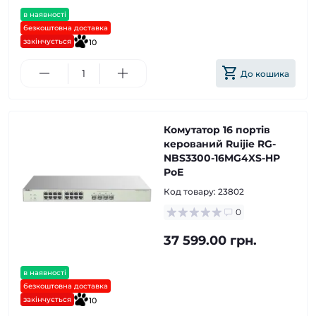
в наявності
безкоштовна доставка
закінчується
10
До кошика
Комутатор 16 портів
керований Ruijie RG-
NBS3300-16MG4XS-HP
PoE
Код товару:
23802
0
37 599.00 грн.
в наявності
безкоштовна доставка
закінчується
10