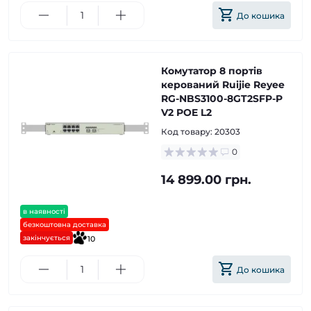
До кошика
Комутатор 8 портів
керований Ruijie Reyee
RG-NBS3100-8GT2SFP-P
V2 POE L2
Код товару:
20303
0
14 899.00 грн.
в наявності
безкоштовна доставка
закінчується
10
До кошика