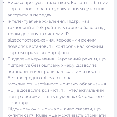
Висока пропускна здатність. Кожен гігабітний
порт спроектовано з урахуванням сучасних
алгоритмів передачі.
Інтелектуальне живлення. Підтримка
технологій з PoE робить їх гарною базою під
точки доступу та системи IP
відеоспостереження. Керований режим
дозволяє встановити контроль над кожним
портом прямо зі смартфона.
Віддалене керування. Керований режим, що
підтримує безкоштовну хмару, дозволяє
встановити контроль над кожним з портів
безпосередньо зі смартфона.
Можливість настінного монтажу
обладнання
Ruijie
дозволяє розмістити інтелектуальний
центр системи навіть в умовах обмеженого
простору.
Підсумовуючи, можна сміливо сказати, що
купити світч Ruijie – це можливість отримати