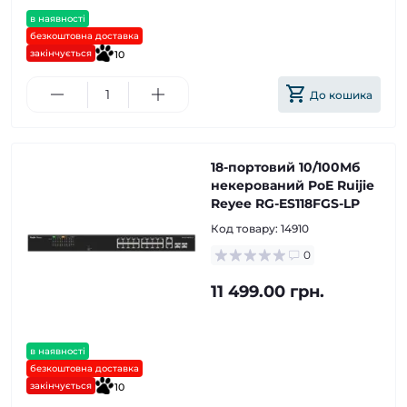
в наявності
безкоштовна доставка
закінчується
10
До кошика
18-портовий 10/100Мб
некерований PoE Ruijie
Reyee RG-ES118FGS-LP
Код товару:
14910
0
11 499.00 грн.
в наявності
безкоштовна доставка
закінчується
10