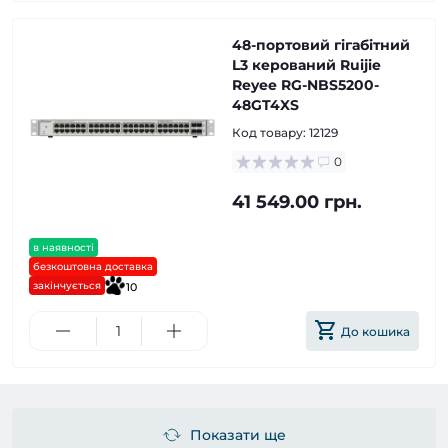
48-портовий гігабітний
L3 керований Ruijie
Reyee RG-NBS5200-
48GT4XS
Код товару:
12129
0
41 549.00 грн.
в наявності
безкоштовна доставка
закінчується
10
До кошика
Показати ще