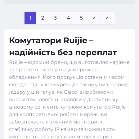
1
2
3
4
5
>
>|
Комутатори Ruijie –
надійність без переплат
Ruijie – відомий бренд, що виготовляє надійне
та просте в експлуатації
мережеве
обладнання
. Його продукція останнім часом
складає гідну конкуренцію такому визнаному
лідеру у цій галузі як Cisco, виробляючи
високотехнологічні аналоги у доступному
ціновому сегменті. Купуючи комутатор Ruijie
для корпоративної роботи мережі, ви
забезпечуєте її зручний моніторинг,
стабільну роботу IP камер та можливість
миттєвого налаштування мережі через