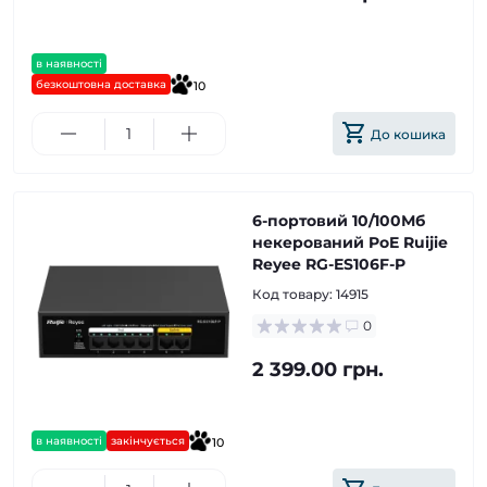
в наявності
безкоштовна доставка
10
До кошика
6-портовий 10/100Мб
некерований PoE Ruijie
Reyee RG-ES106F-P
Код товару:
14915
0
2 399.00 грн.
в наявності
закінчується
10