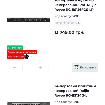
26-портовий 10/100Мб
некерований PoE Ruijie
Reyee RG-ES126FGS-LP
Код товару:
14913
0
13 749.00 грн.
в наявності
безкоштовна доставка
закінчується
10
До кошика
24-портовий гігабітний
некерований Ruijie
Reyee RG-ES124G-L
Код товару:
14912