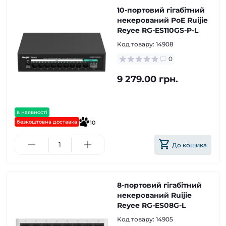
10-портовий гігабітний
некерований PoE Ruijie
Reyee RG-ES110GS-P-L
Код товару:
14908
0
9 279.00 грн.
в наявності
безкоштовна доставка
10
До кошика
8-портовий гігабітний
некерований Ruijie
Reyee RG-ES08G-L
Код товару:
14905