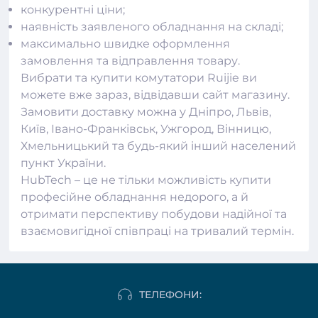
конкурентні ціни;
наявність заявленого обладнання на складі;
максимально швидке оформлення
замовлення та відправлення товару.
Вибрати та купити комутатори Ruijie ви
можете вже зараз, відвідавши сайт магазину.
Замовити доставку можна у Дніпро, Львів,
Київ, Івано-Франківськ, Ужгород, Вінницю,
Хмельницький та будь-який інший населений
пункт України.
HubTech – це не тільки можливість купити
професійне обладнання недорого, а й
отримати перспективу побудови надійної та
взаємовигідної співпраці на тривалий термін.
ТЕЛЕФОНИ: