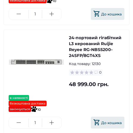
безкоштовна доставка
10
До кошика
24-портовий гігабітний
L3 керований Ruijie
Reyee RG-NBS5200-
24SFP/8GT4XS
Код товару:
12130
0
48 999.00 грн.
в наявності
безкоштовна доставка
закінчується
10
До кошика