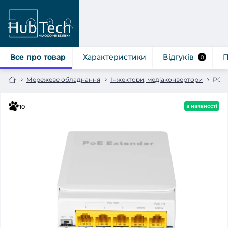
Все про товар
Характеристики
Відгуків
П
0
Мережеве обладнання
Інжектори, медіаконвертори
POE 
в наявності
10