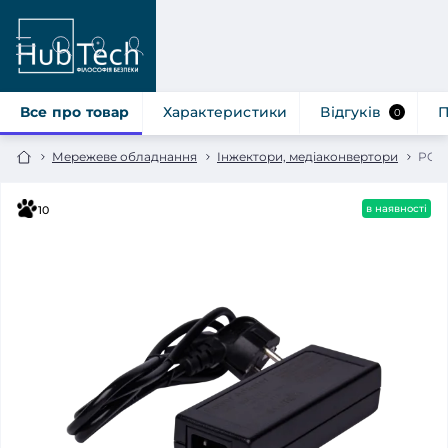
Все про товар
Характеристики
Відгуків
П
0
Мережеве обладнання
Інжектори, медіаконвертори
POE 
в наявності
10