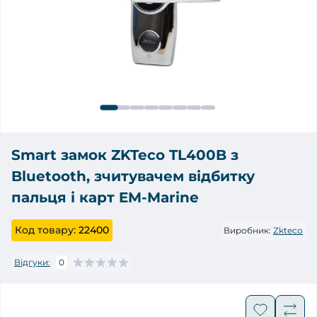
Smart замок ZKTeco TL400B з
Bluetooth, зчитувачем відбитку
пальця і карт EM-Marine
Код товару:
22400
Виробник:
Zkteco
Відгуки:
0