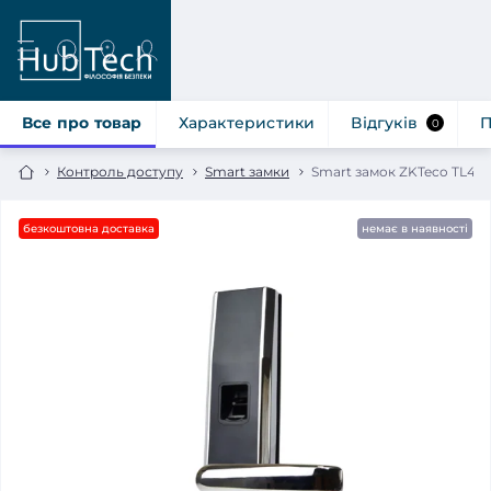
Все про товар
Характеристики
Відгуків
П
0
Контроль доступу
Smart замки
Smart замок ZKTeco TL400B
безкоштовна доставка
немає в наявності