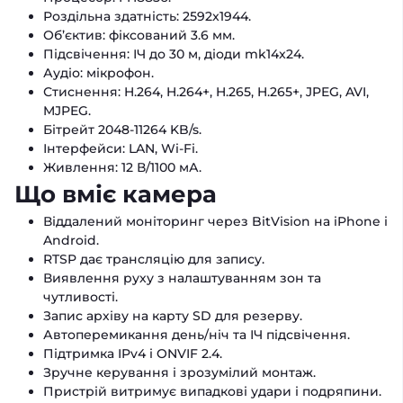
Роздільна здатність: 2592x1944.
Об’єктив: фіксований 3.6 мм.
Підсвічення: ІЧ до 30 м, діоди mk14x24.
Аудіо: мікрофон.
Стиснення: H.264, H.264+, H.265, H.265+, JPEG, AVI,
MJPEG.
Бітрейт 2048-11264 KB/s.
Інтерфейси: LAN, Wi-Fi.
Живлення: 12 В/1100 мА.
Що вміє камера
Віддалений моніторинг через BitVision на iPhone і
Android.
RTSP дає трансляцію для запису.
Виявлення руху з налаштуванням зон та
чутливості.
Запис архіву на карту SD для резерву.
Автоперемикання день/ніч та ІЧ підсвічення.
Підтримка IPv4 і ONVIF 2.4.
Зручне керування і зрозумілий монтаж.
Пристрій витримує випадкові удари і подряпини.