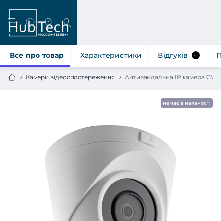
Все про товар
Характеристики
Відгуків
П
0
Камери відеоспостереження
Антивандальна IP камера GV-1
немає в наявності