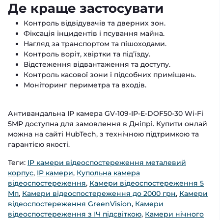
Де краще застосувати
Контроль відвідувачів та дверних зон.
Фіксація інцидентів і псування майна.
Нагляд за транспортом та пішоходами.
Контроль воріт, хвіртки та під’їзду.
Відстеження відвантаження та доступу.
Контроль касової зони і підсобних приміщень.
Моніторинг периметра та входів.
Антивандальна IP камера GV-109-IP-E-DOF50-30 Wi-Fi
5MP доступна для замовлення в Дніпрі. Купити онлай
можна на сайті HubTech, з технічною підтримкою та
гарантією якості.
Теги:
IP камери відеоспостереження металевий
корпус
,
IP камери
,
Купольна камера
відеоспостереження
,
Камери відеоспостереження 5
Мп
,
Камери відеоспостереження до 2000 грн
,
Камери
відеоспостереження GreenVision
,
Камери
відеоспостереження з ІЧ підсвіткою
,
Камери нічного