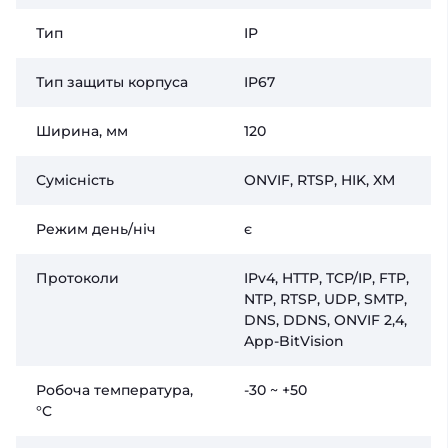
Тип
IP
Тип защиты корпуса
IP67
Ширина, мм
120
Сумісність
ONVIF, RTSP, HIK, XM
Режим день/ніч
є
Протоколи
IPv4, HTTP, TCP/IP, FTP,
NTP, RTSP, UDP, SMTP,
DNS, DDNS, ONVIF 2,4,
App-BitVision
Робоча температура,
-30 ~ +50
°C