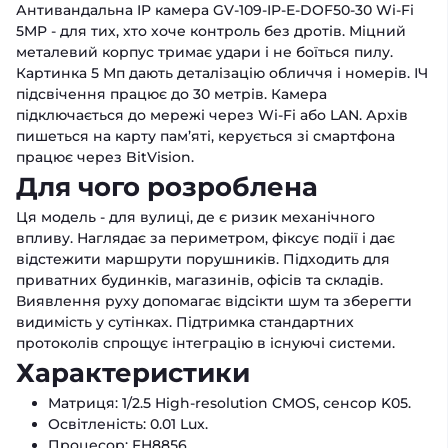
Антивандальна IP камера GV-109-IP-E-DOF50-30 Wi-Fi
5MP - для тих, хто хоче контроль без дротів. Міцний
металевий корпус тримає удари і не боїться пилу.
Картинка 5 Мп дають деталізацію обличчя і номерів. ІЧ
підсвічення працює до 30 метрів. Камера
підключається до мережі через Wi-Fi або LAN. Архів
пишеться на карту пам’яті, керується зі смартфона
працює через BitVision.
Для чого розроблена
Ця модель - для вулиці, де є ризик механічного
впливу. Наглядає за периметром, фіксує події і дає
відстежити маршрути порушників. Підходить для
приватних будинків, магазинів, офісів та складів.
Виявлення руху допомагає відсікти шум та зберегти
видимість у сутінках. Підтримка стандартних
протоколів спрощує інтеграцію в існуючі системи.
Характеристики
Матриця: 1/2.5 High-resolution CMOS, сенсор K05.
Освітленість: 0.01 Lux.
Процесор: FH8856.