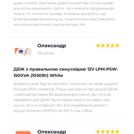
дуже гучний. Для мене дуже гучний там тільки зумер,
але коли вимикають світло і вся кімната під'єднана до
нього, то тільки по зумеру й можна зрозуміти, що
електроенергію вимкнули, та розпочати відстежувати,
на скільки вистачить акумулятора. На..
Олександр
29 липня
ДБЖ з правильною синусоїдою 12V LPM-PSW-
1500VA (1050Вт) White
Доброго дня! Відгук частина 1 оскільки не можу додати
більше 1000 символів. Пишу цей відгук про даний ДБЖ-
стабілізатор через 80 днів використання. До того як
придбати цей ДБЖ, було переглянуто всі відео про
нього, які є в інтернеті. Він був придбаний разом з
акумулятором LiFePO4 на 100 А·год з Blue..
Олександр