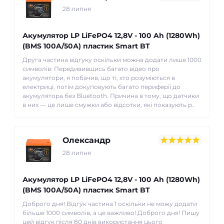
28 липня
Акумулятор LP LiFePO4 12,8V - 100 Ah (1280Wh)
(BMS 100A/50А) пластик Smart BT
Друга частина відгуку оскільки можна додати лише 1000
символів: Передивившись багато відео про
акумулятори, я побачив, що ті, хто розуміються в
електриці, потім докуповують багато периферії до
акумулятора без Bluetooth. Причина в тому, що датчики
в них — це лише смужки або відсотки, які показують р..
Олександр
28 липня
Акумулятор LP LiFePO4 12,8V - 100 Ah (1280Wh)
(BMS 100A/50А) пластик Smart BT
Доброго дня! Відгук частина 1 оскільки не можу додати
більше 1000 символів, а це важливо! Доброго дня! Пишу
цей відгук після 80 днів використання цього