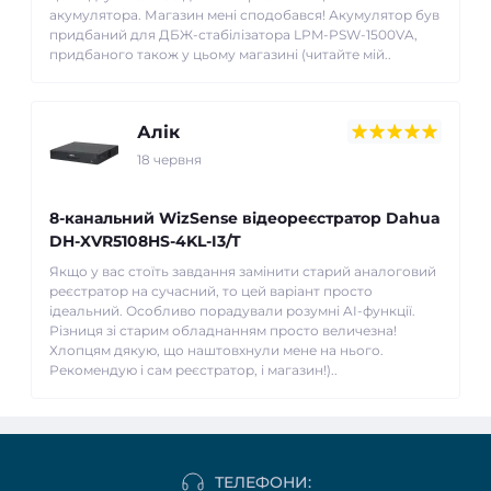
акумулятора. Магазин мені сподобався! Акумулятор був
придбаний для ДБЖ-стабілізатора LPM-PSW-1500VA,
придбаного також у цьому магазині (читайте мій..
Алік
18 червня
8-канальний WizSense відеореєстратор Dahua
DH-XVR5108HS-4KL-I3/T
Якщо у вас стоїть завдання замінити старий аналоговий
реєстратор на сучасний, то цей варіант просто
ідеальний. Особливо порадували розумні AI-функції.
Різниця зі старим обладнанням просто величезна!
Хлопцям дякую, що наштовхнули мене на нього.
Рекомендую і сам реєстратор, і магазин!)..
ТЕЛЕФОНИ: