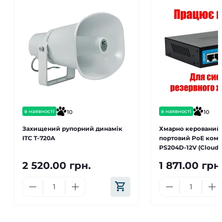
в наявності
в наявності
10
10
Захищений рупорний динамік
Хмарно керований 
ITC T-720A
портовий PoE кому
PS204D-12V (Cloud P
2 520.00 грн.
1 871.00 грн