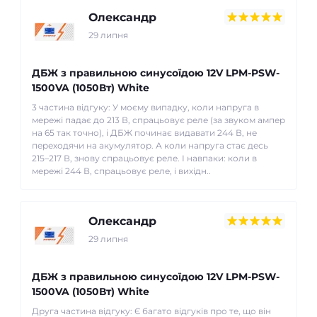
Олександр
29 липня
ДБЖ з правильною синусоїдою 12V LPM-PSW-
1500VA (1050Вт) White
3 частина відгуку: У моєму випадку, коли напруга в
мережі падає до 213 В, спрацьовує реле (за звуком ампер
на 65 так точно), і ДБЖ починає видавати 244 В, не
переходячи на акумулятор. А коли напруга стає десь
215–217 В, знову спрацьовує реле. І навпаки: коли в
мережі 244 В, спрацьовує реле, і вихідн..
Олександр
29 липня
ДБЖ з правильною синусоїдою 12V LPM-PSW-
1500VA (1050Вт) White
Друга частина відгуку: Є багато відгуків про те, що він