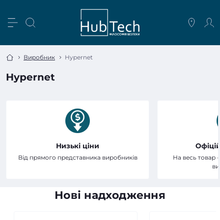
Виробник
Hypernet
Hypernet
Низькі ціни
Офіцій
Від прямого представника виробників
На весь товар -
ви
Нові надходження