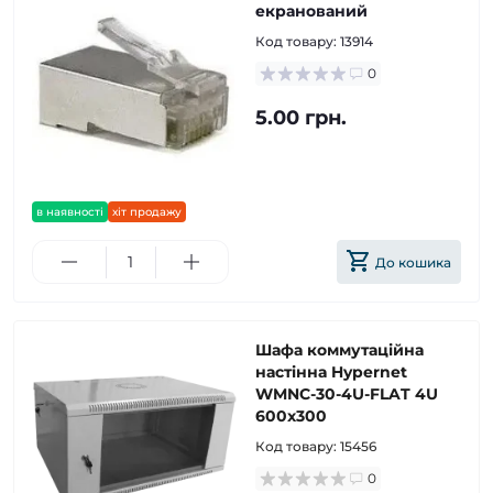
екранований
Код товару:
13914
0
5.00 грн.
в наявності
хіт продажу
До кошика
Шафа коммутаційна
настінна Hypernet
WMNC-30-4U-FLAT 4U
600x300
Код товару:
15456
0