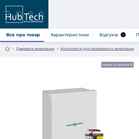
Все про товар
Характеристики
Відгуків
П
0
Джерела живлення
Комплекти для резервного живлення
немає в наявності