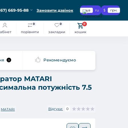
(67) 669-95-88
Замовити дзвінок
ua
ru
$
грн.
0
0
0
абінет
порівняти
закладки
кошик
ня
Рекомендуємо
0
ератор MATARI
имальна потужність 7.5
Відгуки:
0
MATARI