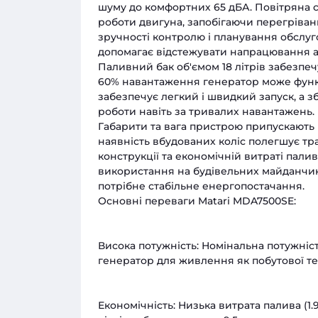
шуму до комфортних 65 дБА. Повітряна 
роботи двигуна, запобігаючи перегріван
зручності контролю і планування обслу
допомагає відстежувати напрацювання а
Паливний бак об'ємом 18 літрів забезпеч
60% навантаження генератор може функц
забезпечує легкий і швидкий запуск, а зб
роботи навіть за тривалих навантажень.
Габарити та вага пристрою припускають
наявність вбудованих коліс полегшує тр
конструкції та економічній витраті пал
використання на будівельних майданчиках
потрібне стабільне енергопостачання.
Основні переваги Matari MDA7500SE:
Висока потужність: Номінальна потужніст
генератор для живлення як побутової тех
Економічність: Низька витрата палива (1.