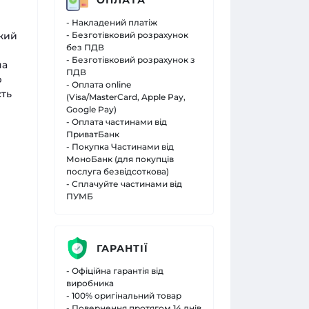
- Накладений платіж
який
- Безготівковий розрахунок
без ПДВ
- Безготівковий розрахунок з
на
ПДВ
р
- Оплата online
сть
(Visa/MasterCard, Apple Pay,
Google Pay)
- Оплата частинами від
ПриватБанк
- Покупка Частинами від
МоноБанк (для покупців
послуга безвідсоткова)
- Сплачуйте частинами від
ПУМБ
ГАРАНТІЇ
- Офіційна гарантія від
виробника
- 100% оригінальний товар
- Повернення протягом 14 днів