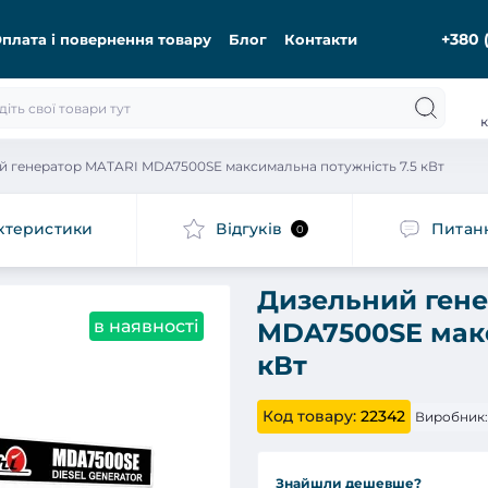
+380 
плата і повернення товару
Блог
Контакти
к
й генератор MATARI MDA7500SE максимальна потужність 7.5 кВт
ктеристики
Відгуків
Питан
0
Дизельний ген
в наявності
MDA7500SE макс
кВт
Код товару:
22342
Виробник:
Знайшли дешевше?