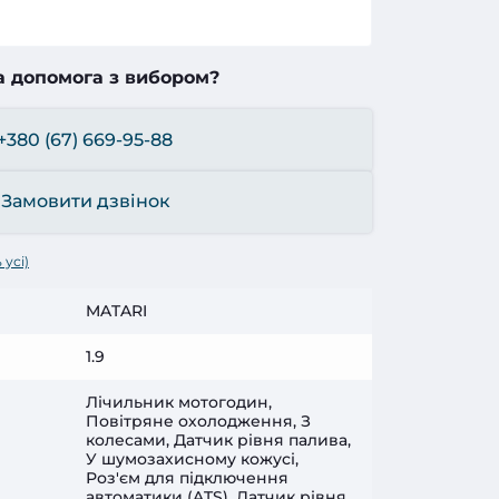
а допомога з вибором?
+380 (67) 669-95-88
Замовити дзвінок
 усі)
MATARI
1.9
Лічильник мотогодин,
Повітряне охолодження, З
колесами, Датчик рівня палива,
У шумозахисному кожусі,
Роз'єм для підключення
автоматики (ATS), Датчик рівня