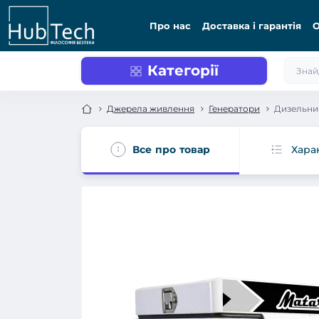
Про нас
Доставка і гарантія
О
Категорії
Джерела живлення
Генератори
Дизельни
Все про товар
Хара