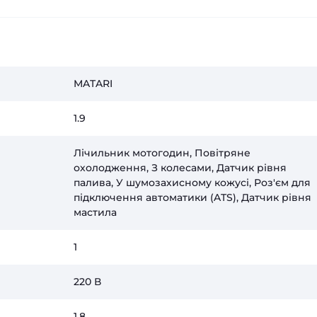
MATARI
1.9
Лічильник мотогодин, Повітряне
охолодження, З колесами, Датчик рівня
палива, У шумозахисному кожусі, Роз'єм для
підключення автоматики (ATS), Датчик рівня
мастила
1
220 В
1.8