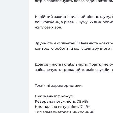
літрів забезпечують до 9,5 годин автоно
Надійний захист і низький рівень шуму:
пошкоджень, а рівень шуму 65 дБА роб
житлових зон.
Зручність експлуатації: Наявність елект
контролю роботи та коліс для зручного 
Довговічність і стабільність: Повітряне о
забезпечують тривалий термін служби нав
Технічні характеристики:
Виконання: У кожусі
Резервна потужність: 7.5 кВт
Номінальна потужність: 7 кВт
Тип альтернатора: Синхронний