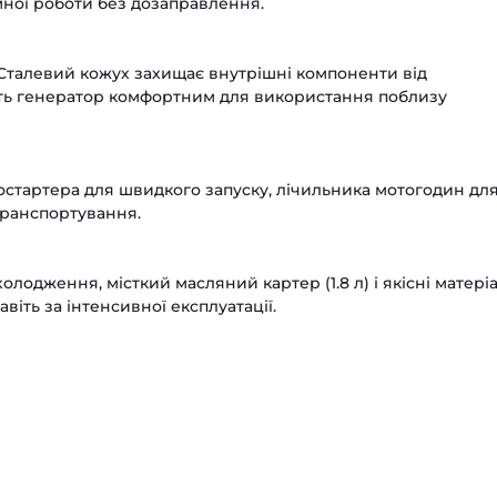
мної роботи без дозаправлення.
 Сталевий кожух захищає внутрішні компоненти від
ить генератор комфортним для використання поблизу
ростартера для швидкого запуску, лічильника мотогодин дл
транспортування.
холодження, місткий масляний картер (1.8 л) і якісні матері
іть за інтенсивної експлуатації.