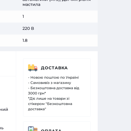
мастила
1
220 В
1.8
ДОСТАВКА
- Новою поштою по Україні
- Самовивіз з магазину
- Безкоштовна доставка від
3000 грн*
*Діє лише на товари зі
стікером "Безкоштовна
зний
доставка"
нь
ОПЛАТА