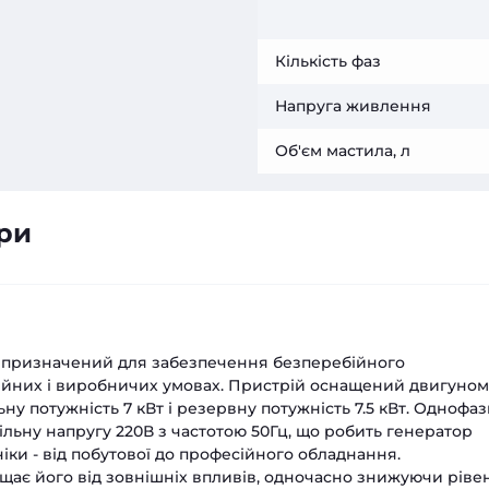
Кількість фаз
Напруга живлення
Об'єм мастила, л
ри
 призначений для забезпечення безперебійного
ійних і виробничих умовах. Пристрій оснащений двигуном
ьну потужність 7 кВт і резервну потужність 7.5 кВт. Однофа
льну напругу 220В з частотою 50Гц, що робить генератор
іки - від побутової до професійного обладнання.
щає його від зовнішніх впливів, одночасно знижуючи ріве