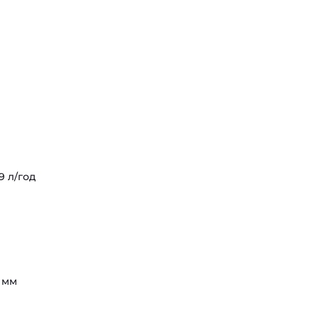
9 л/год
 мм