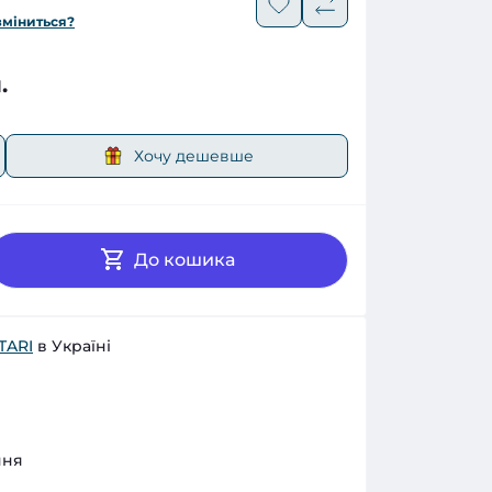
зміниться?
.
Хочу дешевше
До кошика
TARI
в Україні
ння