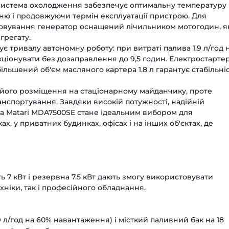
система охолодження забезпечує оптимальну температуру
ню і продовжуючи термін експлуатації пристрою. Для
говування генератор оснащений лічильником мотогодин, 
грегату.
ує тривалу автономну роботу: при витраті палива 1.9 л/год 
іонувати без дозаправлення до 9,5 годин. Електростарте
ільшений об'єм масляного картера 1.8 л гарантує стабільні
 його розміщення на стаціонарному майданчику, проте
анспортування. Завдяки високій потужності, надійній
ива Matari MDA7500SE стане ідеальним вибором для
, у приватних будинках, офісах і на інших об'єктах, де
ь 7 кВт і резервна 7.5 кВт дають змогу використовувати
ніки, так і професійного обладнання.
9 л/год на 60% навантаження) і місткий паливний бак на 18