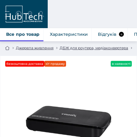
Все про товар
Характеристики
Відгуків
П
4
Джерела живлення
ДБЖ для роутера, медіаконвертера
Д
безкоштовна доставка
хіт продажу
в наявності