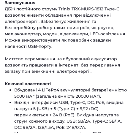
Застосування
ДБЖ постійного струму Trinix TRX-MUPS-1812 Type-C
дозволяє живити обладнання при відключенні
електроенергії. Забезпечує живлення та
безперебійну роботу таких пристроїв, як роутер,
медіаконвертер, модем, відеокамери, LED-освітлення.
Можна використовувати як повербанк завдяки
наявності USB-порту.
Миттєве перемикання на вбудований акумулятор
дозволить працювати в інтернеті без переривання
зв'язку при вимкненні електроенергії.
Ключові властивості
Вбудовані 4 LiFePo4 акумуляторні батареї ємністю
5000 мАг (загальна ємність 20000 мАг).
Вихідні інтерфейси USB, Type-C, DC, PoE, вихідна
напруга 5 (USB) + 5 (Type-C) + 9/12 (DC) -
перемикається + 24 В (PoE). Вихідна напруга та
струм кожного виходу: USB: 5В/2А, Type-C: 5В/1А,
DC: 9В/2А, 12В/1.5А, PoE: 24В/0.7А.