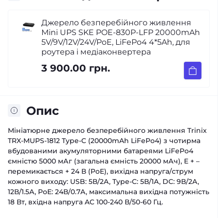
Джерело безперебійного живлення
Mini UPS SKE POE-830P-LFP 20000mAh
5V/9V/12V/24V/PoE, LiFePo4 4*5Ah, для
роутера і медіаконвертера
3 900.00 грн.
Опис
Мініатюрне джерело безперебійного живлення Trinix
TRX-MUPS-1812 Type-C (20000mAh LiFePo4) з чотирма
вбудованими акумуляторними батареями LiFePo4
ємністю 5000 мАг (загальна ємність 20000 мАч), E + –
перемикається + 24 В (PoE), вихідна напруга/струм
кожного виходу: USB: 5В/2А, Type-C: 5В/1А, DC: 9В/2А,
12В/1.5А, PoE: 24В/0.7А, максимальна вихідна потужність
18 Вт, вхідна напруга AC 100-240 В/50-60 Гц.