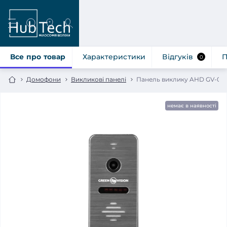
Все про товар
Характеристики
Відгуків
П
0
Домофони
Викликові панелі
Панель виклику AHD GV-005
немає в наявності