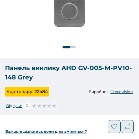
Панель виклику AHD GV-005-M-PV10-
148 Grey
Код товару:
22484
Виробник:
GreenVision
Відгуки:
0
Бажаєте дізнатись коли ціна зміниться?