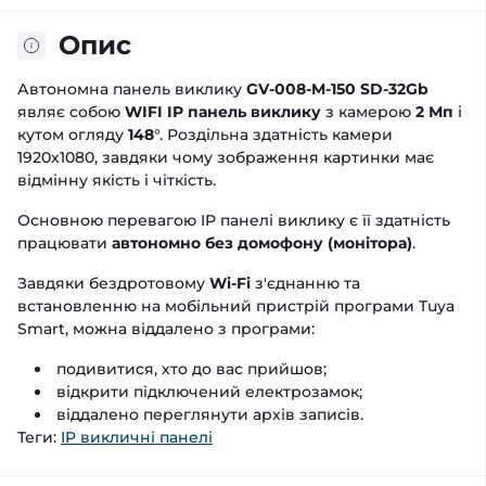
Опис
Автономна панель виклику
GV-008-M-150 SD-32Gb
являє собою
WIFI IP панель виклику
з камерою
2 Мп
і
кутом огляду
148
°. Роздільна здатність камери
1920х1080, завдяки чому зображення картинки має
відмінну якість і чіткість.
Основною перевагою IP панелі виклику є її здатність
працювати
автономно без домофону (монітора)
.
Завдяки бездротовому
Wi-Fi
з'єднанню та
встановленню на мобільний пристрій програми Tuya
Smart, можна віддалено з програми:
подивитися, хто до вас прийшов;
відкрити підключений електрозамок;
віддалено переглянути архів записів.
Теги:
IP викличні панелі