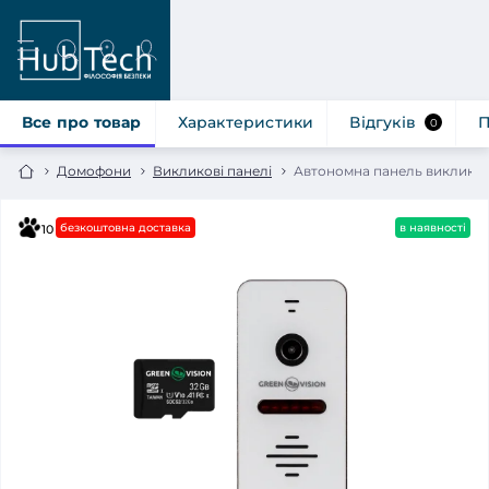
Все про товар
Характеристики
Відгуків
П
0
Домофони
Викликові панелі
Автономна панель виклику 
безкоштовна доставка
в наявності
10