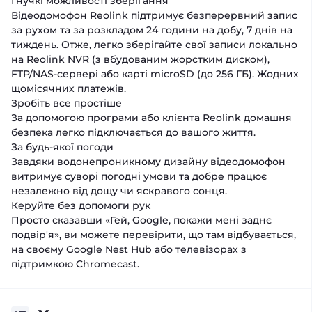
Гнучкі можливості зберігання
Відеодомофон Reolink підтримує безперервний запис
за рухом та за розкладом 24 години на добу, 7 днів на
тиждень. Отже, легко зберігайте свої записи локально
на Reolink NVR (з вбудованим жорстким диском),
FTP/NAS-сервері або карті microSD (до 256 ГБ). Жодних
щомісячних платежів.
Зробіть все простіше
За допомогою програми або клієнта Reolink домашня
безпека легко підключається до вашого життя.
За будь-якої погоди
Завдяки водонепроникному дизайну відеодомофон
витримує суворі погодні умови та добре працює
незалежно від дощу чи яскравого сонця.
Керуйте без допомоги рук
Просто сказавши «Гей, Google, покажи мені заднє
подвір'я», ви можете перевірити, що там відбувається,
на своєму Google Nest Hub або телевізорах з
підтримкою Chromecast.