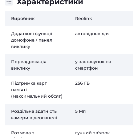
Характеристики
Виробник
Reolink
Додаткові функції
автовідповідач
домофона / панелі
виклику
Переадресація
у застосунок на
виклику
смартфон
Підтримка карт
256 ГБ
пам'яті
(максимальний обсяг)
Роздільна здатність
5 Мп
камери відеопанелі
Розмова з
гучний зв'язок