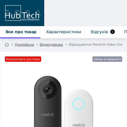
Все про товар
Характеристики
Відгуків
П
0
Домофони
Відеодзвінки
Відеодзвінок Reolink Video Doorb
безкоштовна доставка
немає в наявності