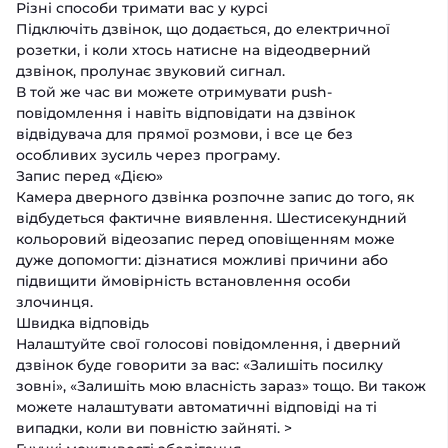
Різні способи тримати вас у курсі
Підключіть дзвінок, що додається, до електричної
розетки, і коли хтось натисне на відеодверний
дзвінок, пролунає звуковий сигнал.
В той же час ви можете отримувати push-
повідомлення і навіть відповідати на дзвінок
відвідувача для прямої розмови, і все це без
особливих зусиль через програму.
Запис перед «Дією»
Камера дверного дзвінка розпочне запис до того, як
відбудеться фактичне виявлення. Шестисекундний
кольоровий відеозапис перед оповіщенням може
дуже допомогти: дізнатися можливі причини або
підвищити ймовірність встановлення особи
злочинця.
Швидка відповідь
Налаштуйте свої голосові повідомлення, і дверний
дзвінок буде говорити за вас: «Залишіть посилку
зовні», «Залишіть мою власність зараз» тощо. Ви також
можете налаштувати автоматичні відповіді на ті
випадки, коли ви повністю зайняті. >