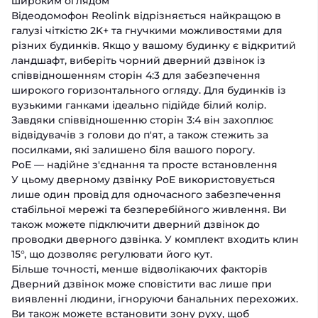
широким оглядом
Відеодомофон Reolink відрізняється найкращою в
галузі чіткістю 2K+ та гнучкими можливостями для
різних будинків. Якщо у вашому будинку є відкритий
ландшафт, виберіть чорний дверний дзвінок із
співвідношенням сторін 4:3 для забезпечення
широкого горизонтального огляду. Для будинків із
вузькими ганками ідеально підійде білий колір.
Завдяки співвідношенню сторін 3:4 він захоплює
відвідувачів з голови до п'ят, а також стежить за
посилками, які залишено біля вашого порогу.
PoE — надійне з'єднання та просте встановлення
У цьому дверному дзвінку PoE використовується
лише один провід для одночасного забезпечення
стабільної мережі та безперебійного живлення. Ви
також можете підключити дверний дзвінок до
проводки дверного дзвінка. У комплект входить клин
15°, що дозволяє регулювати його кут.
Більше точності, менше відволікаючих факторів
Дверний дзвінок може сповістити вас лише при
виявленні людини, ігноруючи банальних перехожих.
Ви також можете встановити зону руху, щоб