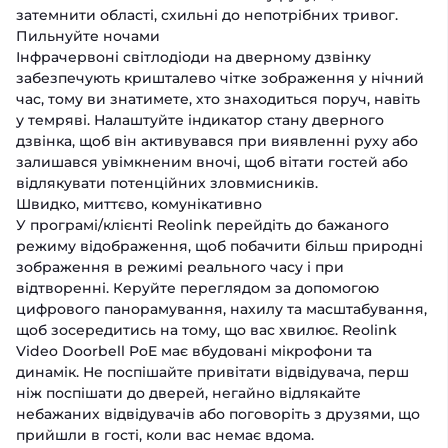
затемнити області, схильні до непотрібних тривог.
Пильнуйте ночами
Інфрачервоні світлодіоди на дверному дзвінку
забезпечують кришталево чітке зображення у нічний
час, тому ви знатимете, хто знаходиться поруч, навіть
у темряві. Налаштуйте індикатор стану дверного
дзвінка, щоб він активувався при виявленні руху або
залишався увімкненим вночі, щоб вітати гостей або
відлякувати потенційних зловмисників.
Швидко, миттєво, комунікативно
У програмі/клієнті Reolink перейдіть до бажаного
режиму відображення, щоб побачити більш природні
зображення в режимі реального часу і при
відтворенні. Керуйте переглядом за допомогою
цифрового панорамування, нахилу та масштабування,
щоб зосередитись на тому, що вас хвилює. Reolink
Video Doorbell PoE має вбудовані мікрофони та
динамік. Не поспішайте привітати відвідувача, перш
ніж поспішати до дверей, негайно відлякайте
небажаних відвідувачів або поговоріть з друзями, що
прийшли в гості, коли вас немає вдома.