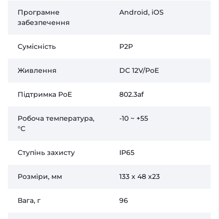
Програмне
Android, iOS
забезпечення
Сумісність
P2P
Живлення
DC 12V/PoE
Підтримка PoE
802.3af
Робоча температура,
-10 ~ +55
°C
Ступінь захисту
IP65
Розміри, мм
133 х 48 х23
Вага, г
96