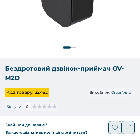
Бездротовий дзвінок-приймач GV-
M2D
Код товару:
22462
Виробник:
GreenVision
Відгуки:
0
Знайшли дешевше?
Бажаєте дізнатись коли ціна зміниться?