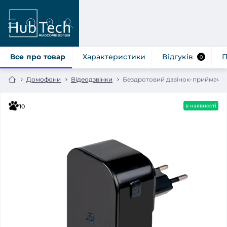
Все про товар
Характеристики
Відгуків
П
0
Домофони
Відеодзвінки
Бездротовий дзвінок-приймач 
в наявності
10