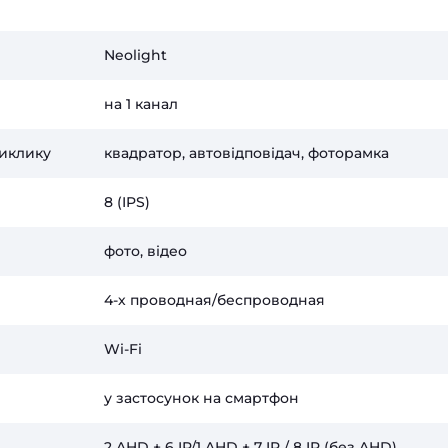
Neolight
на 1 канал
виклику
квадратор, автовідповідач, фоторамка
8 (IPS)
фото, відео
4-х проводная/беспроводная
Wi-Fi
у застосунок на смартфон
2 AHD + 6 IP/1 AHD + 7 IP / 8 IP (без AHD)