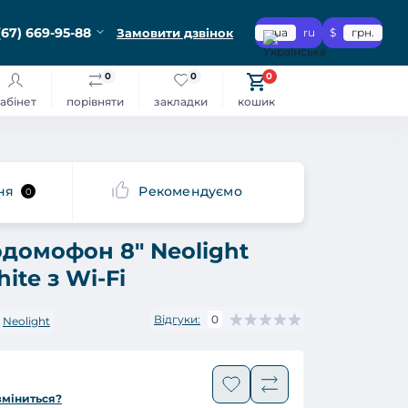
(67) 669-95-88
Замовити дзвінок
ua
ru
$
грн.
0
0
0
абінет
порівняти
закладки
кошик
ня
Рекомендуємо
0
одомофон 8" Neolight
ite з Wi-Fi
Відгуки:
0
Neolight
зміниться?