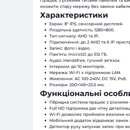
Працює з різними типами панелей та кам
оновити стару мережу без заміни кабелю.
Характеристики
Екран: 8" IPS, сенсорний дисплей.
Роздільна здатність: 1280×800.
Тип сигналу: AHD та IP.
Підключення: до 2 AHD та 6 IP пристр
Запис: фото і відео.
Пам’ять: microSD до 512 ГБ.
Аудіо: Handsfree, гучний зв’язок.
Інтерком: до 10 моніторів.
Мережа: Wi-Fi з підтримкою LAN.
Живлення: AC 100-240V, DC 15V, PoE.
Розміри: 200×149×23.5 мм.
Функціональні особли
Гібридна система працює з різними
Full HD підтримка дає чітку деталізаці
Wi-Fi дозволяє приймати виклики н
Мобільний додаток відкриває замок 
Детектор руху запускає запис при ак