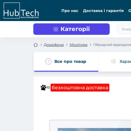
Про нас
Доставка і гарантія
О
Категорії
Домофони
Монітори
Гібридний відеодомо
Все про товар
Хара
безкоштовна доставка
10