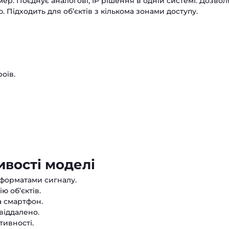
ер. Поєднує аналогові, IP рішення в одній системі. Дозвол
 Підходить для об’єктів з кількома зонами доступу.
оїв.
вості моделі
 форматами сигналу.
ю об’єктів.
а смартфон.
віддалено.
тивності.