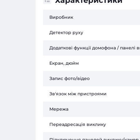
Характеристики
Виробник
Детектор руху
Додаткові функції домофона / панелі 
Екран, дюйм
Запис фото/відео
Зв'язок між пристроями
Мережа
Переадресація виклику
Підключення панелей виклику/камер