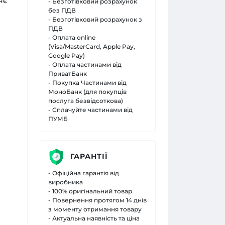
яє
- Безготівковий розрахунок
без ПДВ
- Безготівковий розрахунок з
ПДВ
- Оплата online
(Visa/MasterCard, Apple Pay,
Google Pay)
- Оплата частинами від
ПриватБанк
- Покупка Частинами від
МоноБанк (для покупців
послуга безвідсоткова)
- Сплачуйте частинами від
ПУМБ
ГАРАНТІЇ
- Офіційна гарантія від
виробника
- 100% оригінальний товар
- Повернення протягом 14 днів
з моменту отримання товару
- Актуальна наявність та ціна