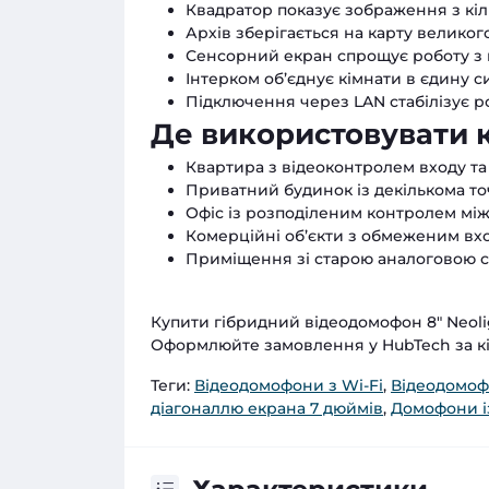
Квадратор показує зображення з кіл
Архів зберігається на карту великого
Сенсорний екран спрощує роботу з
Інтерком об’єднує кімнати в єдину с
Підключення через LAN стабілізує р
Де використовувати 
Квартира з відеоконтролем входу та п
Приватний будинок із декількома то
Офіс із розподіленим контролем між
Комерційні об’єкти з обмеженим вх
Приміщення зі старою аналоговою 
Купити гібридний відеодомофон 8" Neolig
Оформлюйте замовлення у HubTech за кіл
Теги:
Відеодомофони з Wi-Fi
,
Відеодомо
діагоналлю екрана 7 дюймів
,
Домофони і