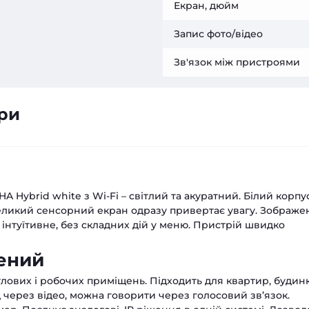
Екран, дюйм
Запис фото/відео
Зв'язок між пристроями
ри
A Hybrid white з Wi-Fi – світлий та акуратний. Білий корпу
Великий сенсорний екран одразу привертає увагу. Зображе
я інтуїтивне, без складних дій у меню. Пристрій швидко
рений
ових і робочих приміщень. Підходить для квартир, будинк
 через відео, можна говорити через голосовий зв’язок.