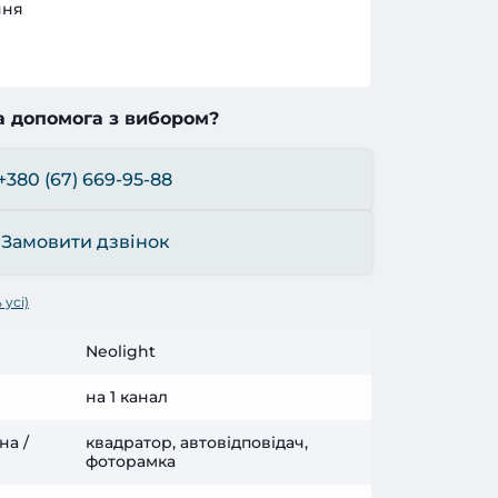
ння
а допомога з вибором?
+380 (67) 669-95-88
Замовити дзвінок
 усі)
Neolight
на 1 канал
на /
квадратор, автовідповідач,
фоторамка