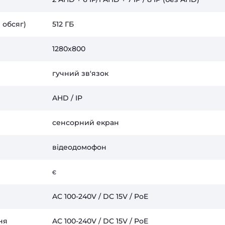
 обсяг)
512 ГБ
1280х800
гучний зв'язок
AHD / IP
сенсорний екран
відеодомофон
є
AC 100-240V / DC 15V / PoE
ня
AC 100-240V / DC 15V / PoE