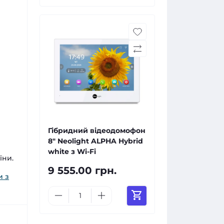
Гібридний відеодомофон
8" Neolight ALPHA Hybrid
white з Wi-Fi
їни.
9 555.00 грн.
и з