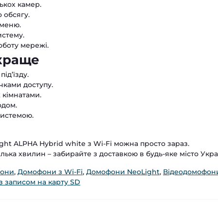
ькох камер.
 обсягу.
 меню.
истему.
оботу мережі.
краще
ід’їзду.
чками доступу.
 кімнатами.
одом.
системою.
ht ALPHA Hybrid white з Wi-Fi можна просто зараз.
ька хвилин – забирайте з доставкою в будь-яке місто Укра
фони
,
Домофони з Wi-Fi
,
Домофони NeoLight
,
Відеодомофон
з записом на карту SD