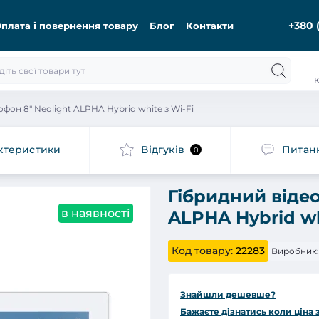
+380 
плата і повернення товару
Блог
Контакти
к
фон 8" Neolight ALPHA Hybrid white з Wi-Fi
ктеристики
Відгуків
Питан
0
Гібридний віде
в наявності
ALPHA Hybrid wh
Код товару:
22283
Виробник:
Знайшли дешевше?
Бажаєте дізнатись коли ціна 