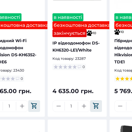
аявності
в наявності
в наяв
зкоштовна доставка
безкоштовна доставка
безко
10
закінчується
10
ридний Wi-Fi
Гібрид
IP відеодомофон DS-
еодомофон
відеод
KH6320-LE1/White
ision DS-KH6352-
Hikvisi
Код товару:
23287
DE6
TDE1
0
товару:
23430
Код това
0
65.00 грн.
4 635.00 грн.
5 769