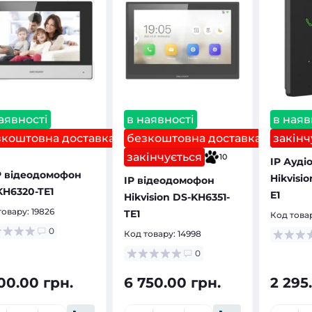
аявності
в наявності
в наяв
зкоштовна доставка
безкоштовна доставка
закінч
закінчується
10
IP Ауд
IP відеодомофон
Hikvisi
IP відеодомофон
KH6320-TE1
E1
Hikvision DS-KH6351-
товару:
19826
TE1
Код това
0
Код товару:
14998
0
00.00 грн.
6 750.00 грн.
2 295