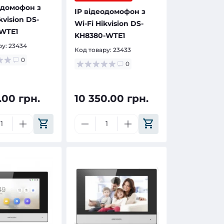
одомофон з
IP відеодомофон з
kvision DS-
Wi-Fi Hikvision DS-
-WTE1
KH8380-WTE1
ру:
23434
Код товару:
23433
0
0
.00 грн.
10 350.00 грн.