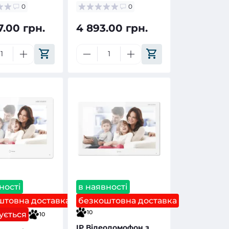
0
0
7.00 грн.
4 893.00 грн.
ності
в наявності
штовна доставка
безкоштовна доставка
10
ується
10
IP Відеодомофон з