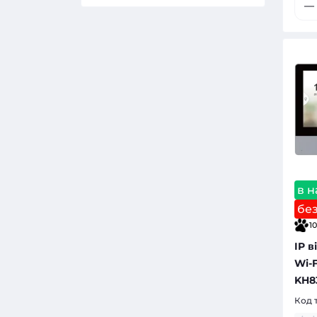
в н
бе
10
IP 
Wi-F
KH8
Код 