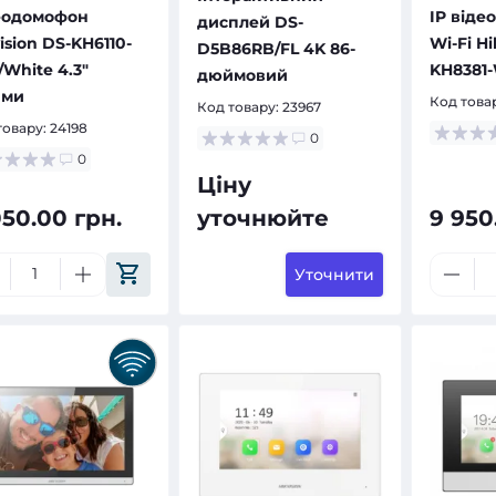
еодомофон
IP віде
дисплей DS-
ision DS-KH6110-
Wi-Fi Hi
D5B86RB/FL 4K 86-
White 4.3"
KH8381
дюймовий
йми
Код това
Код товару:
23967
товару:
24198
0
0
Ціну
050.00 грн.
уточнюйте
9 950
Уточнити