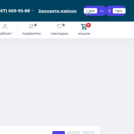
(67) 669-95-88
Замовити дзвінок
ua
ru
$
грн.
0
0
0
абінет
порівняти
закладки
кошик