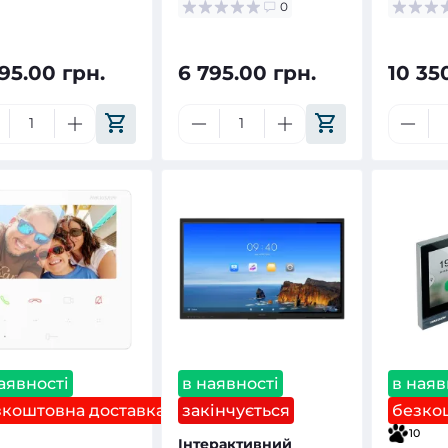
0
95.00 грн.
6 795.00 грн.
10 35
аявності
в наявності
в наяв
зкоштовна доставка
закінчується
безко
10
Інтерактивний