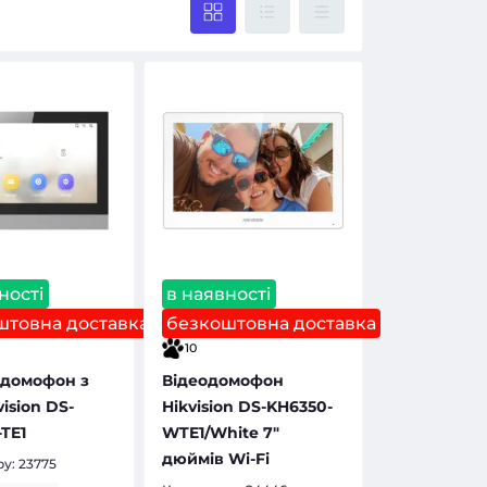
ності
в наявності
штовна доставка
безкоштовна доставка
10
одомофон з
Відеодомофон
ision DS-
Hikvision DS-KH6350-
TE1
WTE1/White 7"
дюймів Wi-Fi
ру:
23775