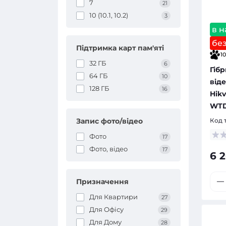
7
21
10 (10.1, 10.2)
3
в н
бе
Підтримка карт пам'яті
10
32 ГБ
6
Гіб
64 ГБ
10
від
128 ГБ
16
Hikv
WT
Запис фото/відео
Код 
Фото
17
Фото, відео
17
6 2
Призначення
Для Квартири
27
Для Офісу
29
Для Дому
28