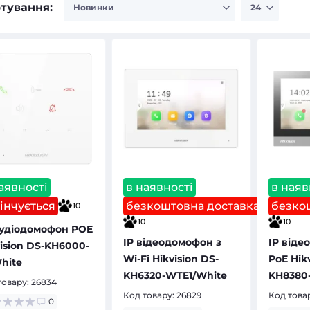
тування:
аявності
в наявності
в наяв
інчується
безкоштовна доставка
безко
10
10
10
Аудіодомофон POE
IP відеодомофон з
IP віде
vision DS-KH6000-
Wi-Fi Hikvision DS-
PoE Hikv
hite
KH6320-WTE1/White
KH8380-
товару:
26834
Код товару:
26829
Код това
0