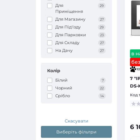
Для
29
Приміщення
Для Магазину
27
Для Під'їзду
29
Для Парковки
23
Для Складу
27
На Дачу
27
в н
бе
10
Колір
7 "
Білий
7
DS-
Чорний
22
Код 
Срібло
14
Скасувати
6 1
Виберіть фільтри