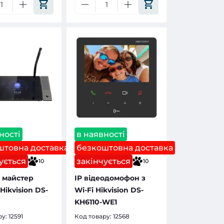
ності
в наявності
штовна доставка
безкоштовна доставка
ується
закінчується
10
10
 майстер
IP відеодомофон з
Hikvision DS-
Wi-Fi Hikvision DS-
KH6110-WE1
ру:
12591
Код товару:
12568