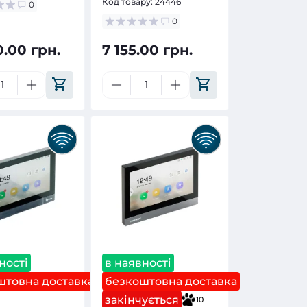
Код товару:
24446
0
0
0.00 грн.
7 155.00 грн.
ності
в наявності
штовна доставка
безкоштовна доставка
закінчується
10