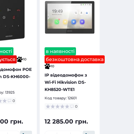
ності
в наявності
ується
безкоштовна доставка
10
10
іодомофон POE
IP відеодомофон з
on DS-KH6000-
Wi-Fi Hikvision DS-
KH8520-WTE1
ру:
13925
Код товару:
12601
0
0
.00 грн.
12 285.00 грн.