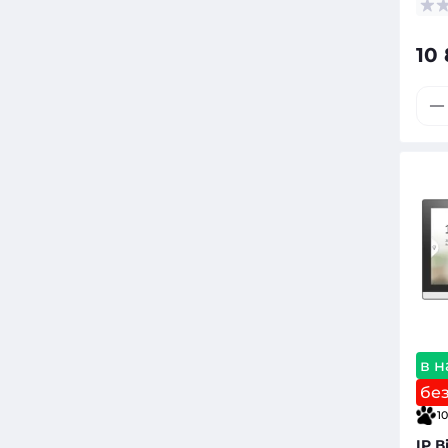
10
в н
бе
10
IP 