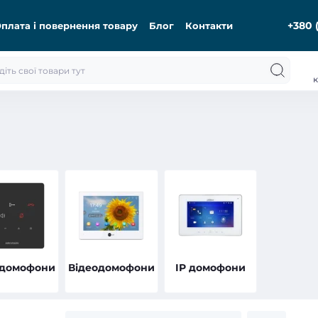
+380 
плата і повернення товару
Блог
Контакти
к
одомофони
Відеодомофони
IP домофони