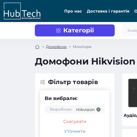
Про нас
Доставка і гарантія
О
Категорії
Домофони
Монітори
Домофони Hikvision
Фільтр товарів
Ви вибрали:
Виробник:
Hikvision
Ауді
Скасувати
Уточнити