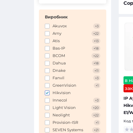
Сор
Виробник
Akuvox
+3
Arny
+22
Atis
+13
Bas-IP
+18
BCOM
+22
Dahua
+18
Dnake
+11
Fanvil
+3
в н
GreenVision
+1
зак
Hikvision
IP 
Innecol
+3
Hik
Light Vision
+20
E1/W
Neolight
+22
Код 
Provision-ISR
+1
SEVEN Systems
+21