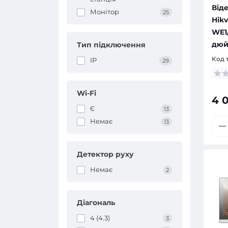
Від
Монітор
25
Hikv
WE1/
дю
Тип підключення
Код 
IP
29
Wi-Fi
4 
Є
13
Немає
13
Детектор руху
Немає
2
Діагональ
4 (4.3)
3