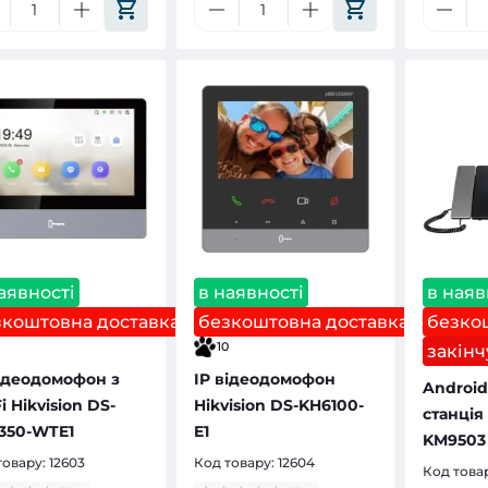
аявності
в наявності
в наяв
зкоштовна доставка
безкоштовна доставка
безко
10
закінч
відеодомофон з
IP відеодомофон
Android
i Hikvision DS-
Hikvision DS-KH6100-
станція 
350-WTE1
E1
KM9503
товару:
12603
Код товару:
12604
Код това