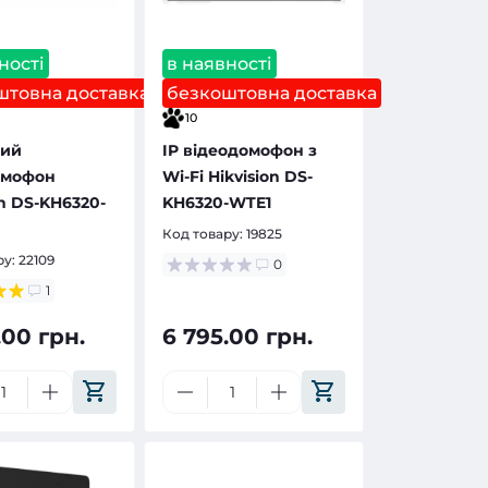
ності
в наявності
штовна доставка
безкоштовна доставка
10
ний
IP відеодомофон з
омофон
Wi-Fi Hikvision DS-
on DS-KH6320-
KH6320-WTE1
Код товару:
19825
ру:
22109
0
1
.00 грн.
6 795.00 грн.