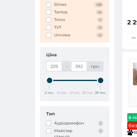
Slinex
+28
Tantos
+6
Trinix
+1
2 2
TVT
+3
Uniview
+2
Ціна
-
грн.
2 тис.
12 тис.
21 тис.
30 тис.
39 тис.
Тип
в н
Аудіодомофон
2
бе
Майстер
2
10
станція