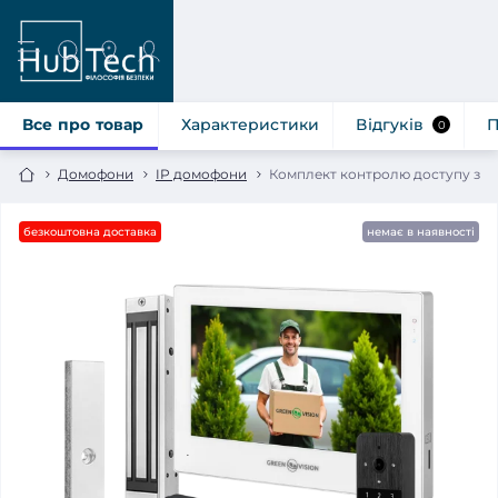
Все про товар
Характеристики
Відгуків
П
0
Домофони
IP домофони
Комплект контролю доступу з ма
безкоштовна доставка
немає в наявності