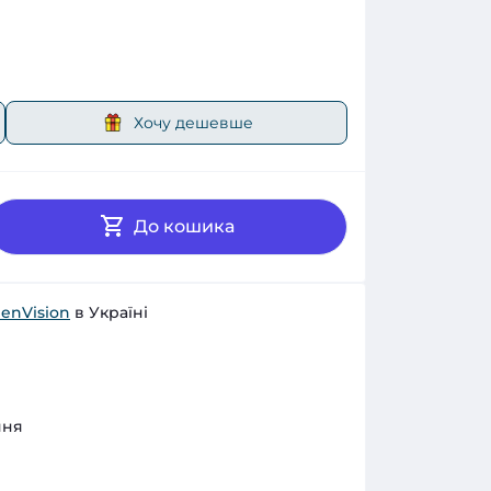
Хочу дешевше
До кошика
enVision
в Україні
ння