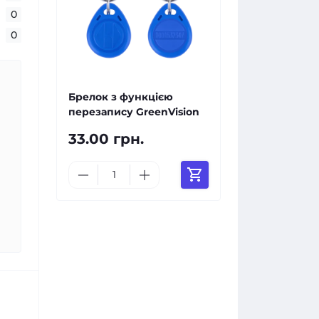
0
0
Брелок з функцією
перезапису GreenVision
33.00 грн.