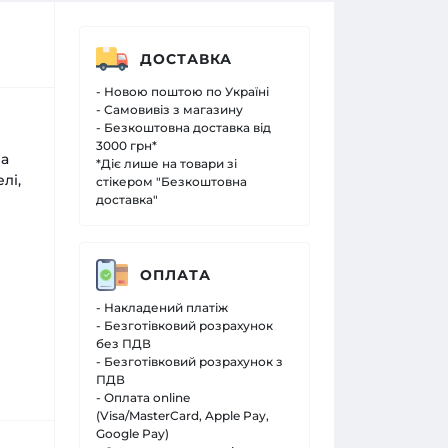
ДОСТАВКА
- Новою поштою по Україні
- Самовивіз з магазину
- Безкоштовна доставка від
3000 грн*
за
*Діє лише на товари зі
лі,
стікером "Безкоштовна
доставка"
ОПЛАТА
- Накладений платіж
- Безготівковий розрахунок
без ПДВ
- Безготівковий розрахунок з
ПДВ
- Оплата online
(Visa/MasterCard, Apple Pay,
Google Pay)