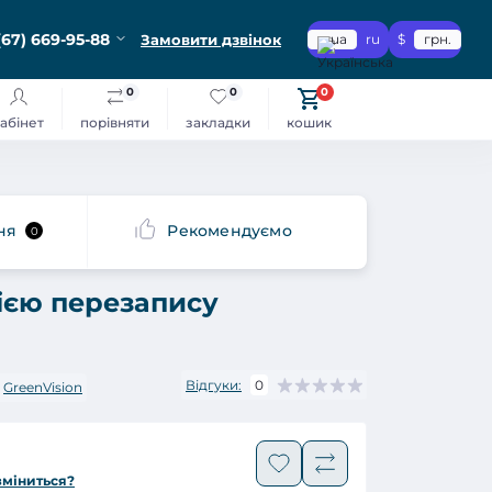
(67) 669-95-88
Замовити дзвінок
ua
ru
$
грн.
0
0
0
абінет
порівняти
закладки
кошик
ня
Рекомендуємо
0
ією перезапису
Відгуки:
0
GreenVision
зміниться?