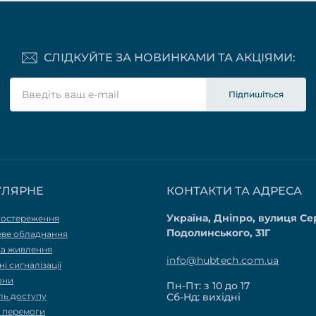
СЛІДКУЙТЕ ЗА НОВИНКАМИ ТА АКЦІЯМИ:
Підпишіться
УЛЯРНЕ
КОНТАКТИ ТА АДРЕСА
Україна, Дніпро, вулиця Се
постереження
Подолинського, 31Г
ве обладнання
а живлення
info@hubtech.com.ua
і сигналізації
они
Пн-Пт: з 10 до 17
ль доступу
Сб-Нд: вихідні
я перемоги