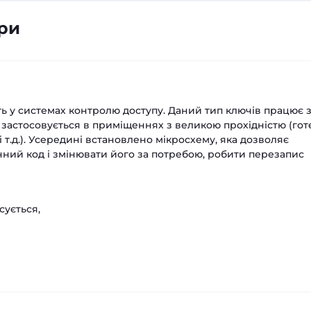
ри
ь у системах контролю доступу. Даний тип ключів працює 
 застосовується в приміщеннях з великою прохідністю (готе
 т.д.). Усередині встановлено мікросхему, яка дозволяє
нний код і змінювати його за потребою, робити перезапис
сується,