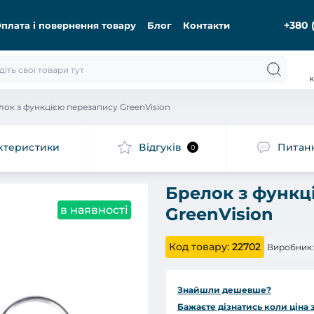
+380 
плата і повернення товару
Блог
Контакти
к
лок з функцією перезапису GreenVision
ктеристики
Відгуків
Питан
0
Брелок з функц
в наявності
GreenVision
Код товару:
22702
Виробник:
Знайшли дешевше?
Бажаєте дізнатись коли ціна 