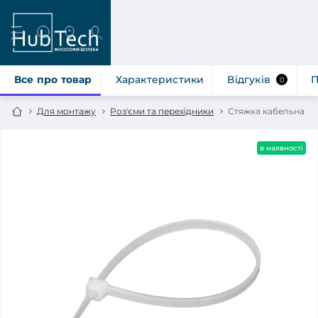
Все про товар
Характеристики
Відгуків
П
0
Для монтажу
Роз'єми та перехідники
Стяжка кабельна не
в наявності