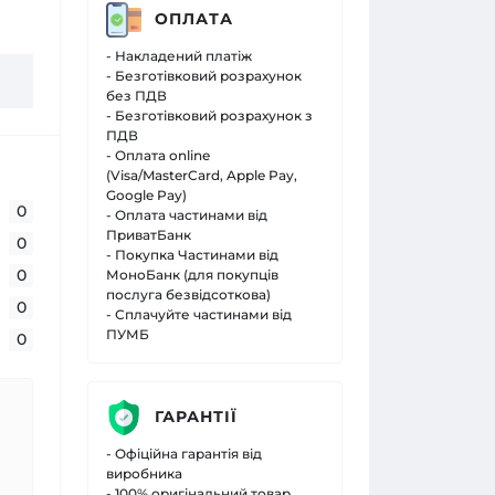
ОПЛАТА
- Накладений платіж
- Безготівковий розрахунок
без ПДВ
- Безготівковий розрахунок з
ПДВ
- Оплата online
(Visa/MasterCard, Apple Pay,
Google Pay)
0
- Оплата частинами від
ПриватБанк
0
- Покупка Частинами від
0
МоноБанк (для покупців
послуга безвідсоткова)
0
- Сплачуйте частинами від
ПУМБ
0
ГАРАНТІЇ
- Офіційна гарантія від
виробника
- 100% оригінальний товар