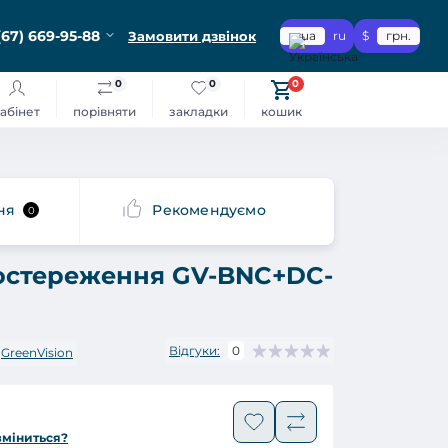
(67) 669-95-88
Замовити дзвінок
ua
ru
$
грн.
0
0
0
абінет
порівняти
закладки
кошик
ня
Рекомендуємо
0
остереження GV-BNC+DC-
Відгуки:
0
GreenVision
зміниться?