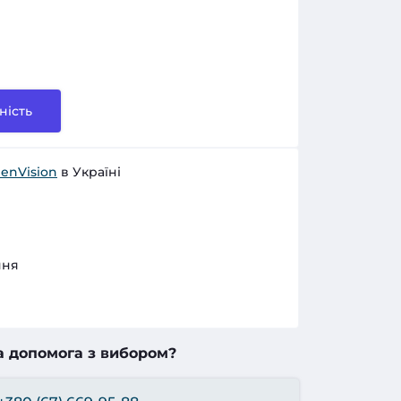
ність
enVision
в Україні
ння
а допомога з вибором?