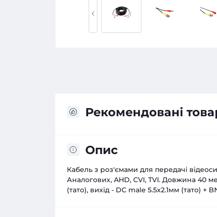
Рекомендовані това
Опис
Кабель з роз'ємами для передачі відео
Аналогових, AHD, CVI, TVI. Довжина 40 ме
(тато), вихід - DC male 5.5x2.1мм (тато) +