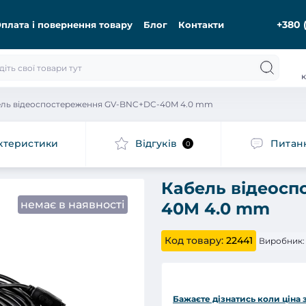
+380 
плата і повернення товару
Блог
Контакти
к
ель відеоспостереження GV-BNC+DC-40M 4.0 mm
ктеристики
Відгуків
Питан
0
Кабель відеосп
немає в наявності
40M 4.0 mm
Код товару:
22441
Виробник:
Бажаєте дізнатись коли ціна 