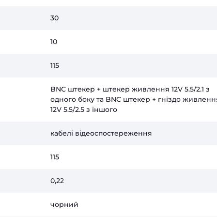
30
10
115
BNC штекер + штекер живлення 12V 5.5/2.1 з
одного боку та BNC штекер + гніздо живленн
12V 5.5/2.5 з іншого
кабелі відеоспостереження
115
0,22
чорний