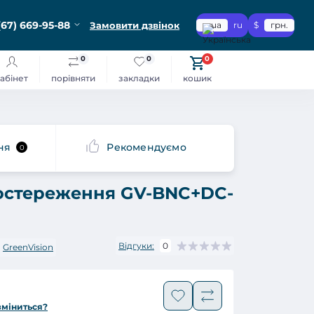
(67) 669-95-88
Замовити дзвінок
ua
ru
$
грн.
0
0
0
абінет
порівняти
закладки
кошик
ня
Рекомендуємо
0
остереження GV-BNC+DC-
Відгуки:
0
:
GreenVision
зміниться?