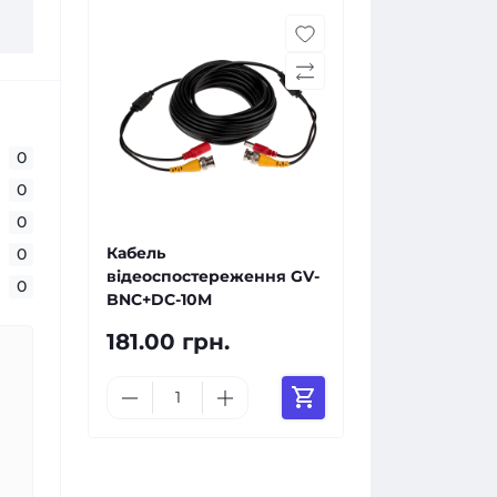
0
0
0
Кабель
0
відеоспостереження GV-
0
BNC+DC-10M
181.00 грн.