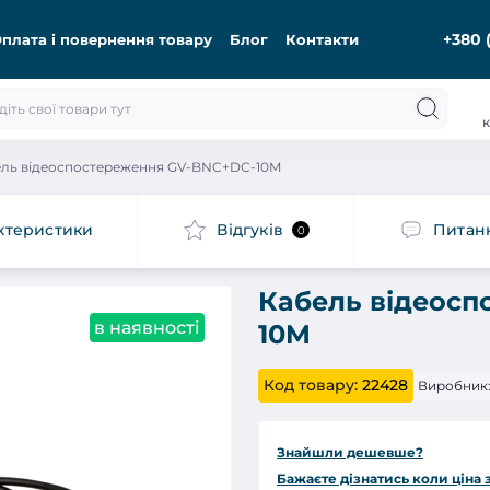
+380 
плата і повернення товару
Блог
Контакти
к
ель відеоспостереження GV-BNC+DC-10M
ктеристики
Відгуків
Питан
0
Кабель відеосп
в наявності
10M
Код товару:
22428
Виробник
Знайшли дешевше?
Бажаєте дізнатись коли ціна 