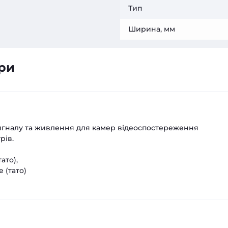
Тип
Ширина, мм
ри
сигналу та живлення для камер відеоспостереження
рів.
ато),
e (тато)