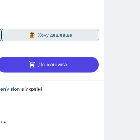
Хочу дешевше
До кошика
enVision
в Україні
ння