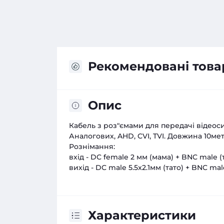
Рекомендовані това
Опис
Кабель з роз"ємами для передачі відео
Аналогових, AHD, CVI, TVI. Довжина 10мет
Рознімання:
вхід - DC female 2 мм (мама) + BNC male (т
вихід - DC male 5.5x2.1мм (тато) + BNC mal
Характеристики