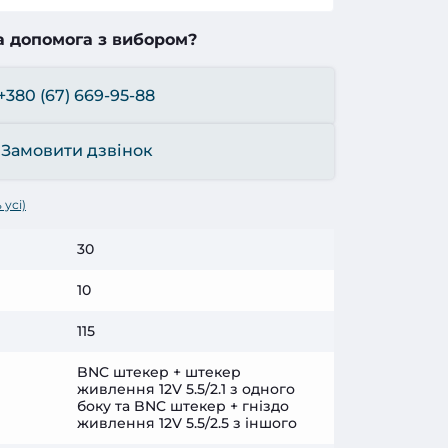
а допомога з вибором?
+380 (67) 669-95-88
Замовити дзвінок
 усі)
30
10
115
BNC штекер + штекер
живлення 12V 5.5/2.1 з одного
боку та BNC штекер + гніздо
живлення 12V 5.5/2.5 з іншого